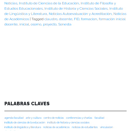
Noticias
,
Instituto de Ciencias de la Educación
,
Instituto de Filosofía y
Estudios Educacionales
,
Instituto de Historia y Ciencias Sociales
,
Instituto
de Lingüística y Literatura
,
Noticias Autoevaluación y Acreditación
,
Noticias
de Académicos
|
Tagged
claustro
,
docente
,
FID
,
formacion
,
formación inicial
docente
,
inicial
,
osorno
,
proyecto
,
Sonesta
PALABRAS CLAVES
agenda facultad
arte y cultura
centro de noticias
conferencias y charlas
facultad
instituto de ciencias de la educación
instituto de historia y ciencias sociales
instituto de lingüística y literatura
noticias de académicos
noticias de estudiantes
vinculacion