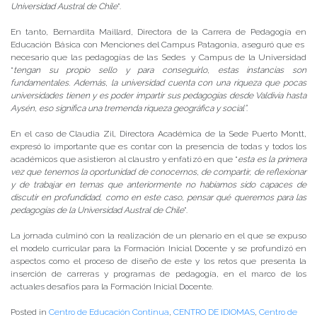
Universidad Austral de Chile
”.
En tanto, Bernardita Maillard, Directora de la Carrera de Pedagogía en
Educación Básica con Menciones del Campus Patagonia, aseguró que es
necesario que las pedagogías de las Sedes y Campus de la Universidad
“
tengan su propio sello y para conseguirlo, estas instancias son
fundamentales. Además, la universidad cuenta con una riqueza que pocas
universidades tienen y es poder impartir sus pedagogías desde Valdivia hasta
Aysén, eso significa una tremenda riqueza geográfica y social”
.
En el caso de Claudia Zil, Directora Académica de la Sede Puerto Montt,
expresó lo importante que es contar con la presencia de todas y todos los
académicos que asistieron al claustro y enfatizó en que “
esta es la primera
vez que tenemos la oportunidad de conocernos, de compartir, de reflexionar
y de trabajar en temas que anteriormente no habíamos sido capaces de
discutir en profundidad, como en este caso, pensar qué queremos para las
pedagogías de la Universidad Austral de Chile
”.
La jornada culminó con la realización de un plenario en el que se expuso
el modelo curricular para la Formación Inicial Docente y se profundizó en
aspectos como el proceso de diseño de este y los retos que presenta la
inserción de carreras y programas de pedagogía, en el marco de los
actuales desafíos para la Formación Inicial Docente.
Posted in
Centro de Educación Continua
,
CENTRO DE IDIOMAS
,
Centro de