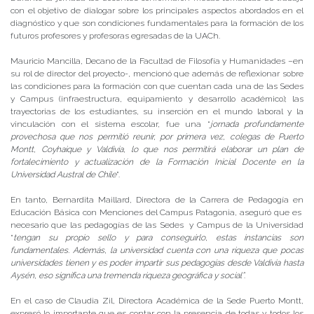
con el objetivo de dialogar sobre los principales aspectos abordados en el
diagnóstico y que son condiciones fundamentales para la formación de los
futuros profesores y profesoras egresadas de la UACh.
Mauricio Mancilla, Decano de la Facultad de Filosofía y Humanidades –en
su rol de director del proyecto-, mencionó que además de reflexionar sobre
las condiciones para la formación con que cuentan cada una de las Sedes
y Campus (infraestructura, equipamiento y desarrollo académico); las
trayectorias de los estudiantes, su inserción en el mundo laboral y la
vinculación con el sistema escolar, fue una “
jornada profundamente
provechosa
que nos permitió reunir, por primera vez, colegas de Puerto
Montt, Coyhaique y Valdivia, lo
que nos permitirá elaborar un plan de
fortalecimiento y actualización de la Formación Inicial Docente en la
Universidad Austral de Chile
”.
En tanto, Bernardita Maillard, Directora de la Carrera de Pedagogía en
Educación Básica con Menciones del Campus Patagonia, aseguró que es
necesario que las pedagogías de las Sedes y Campus de la Universidad
“
tengan su propio sello y para conseguirlo, estas instancias son
fundamentales. Además, la universidad cuenta con una riqueza que pocas
universidades tienen y es poder impartir sus pedagogías desde Valdivia hasta
Aysén, eso significa una tremenda riqueza geográfica y social”
.
En el caso de Claudia Zil, Directora Académica de la Sede Puerto Montt,
expresó lo importante que es contar con la presencia de todas y todos los