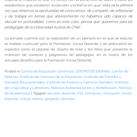
académicos que asistieron al claustro y enfatizó en que “
esta es la primera
vez que tenemos la oportunidad de conocernos, de compartir, de reflexionar
y de trabajar en temas que anteriormente no habíamos sido capaces de
discutir en profundidad, como en este caso, pensar qué queremos para las
pedagogías de la Universidad Austral de Chile
”.
La jornada culminó con la realización de un plenario en el que se expuso
el modelo curricular para la Formación Inicial Docente y se profundizó en
aspectos como el proceso de diseño de este y los retos que presenta la
inserción de carreras y programas de pedagogía, en el marco de los
actuales desafíos para la Formación Inicial Docente.
Posted in
Centro de Educación Continua
,
CENTRO DE IDIOMAS
,
Centro de
Noticias
,
Instituto de Ciencias de la Educación
,
Instituto de Filosofía y
Estudios Educacionales
,
Instituto de Historia y Ciencias Sociales
,
Instituto
de Lingüística y Literatura
,
Noticias Autoevaluación y Acreditación
,
Noticias
de Académicos
|
Tagged
claustro
,
docente
,
FID
,
formacion
,
formación inicial
docente
,
inicial
,
osorno
,
proyecto
,
Sonesta