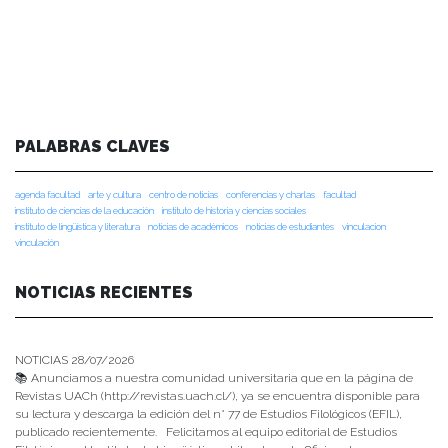
PALABRAS CLAVES
agenda facultad
arte y cultura
centro de noticias
conferencias y charlas
facultad
instituto de ciencias de la educación
instituto de historia y ciencias sociales
instituto de lingüística y literatura
noticias de académicos
noticias de estudiantes
vinculacion
vinculación
NOTICIAS RECIENTES
NOTICIAS 28/07/2026
📚 Anunciamos a nuestra comunidad universitaria que en la página de
Revistas UACh (http://revistas.uach.cl/), ya se encuentra disponible para
su lectura y descarga la edición del n° 77 de Estudios Filológicos (EFIL),
publicado recientemente. Felicitamos al equipo editorial de Estudios