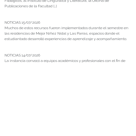
Filológicos, al Instituto de Lingüística y Literatura, la Oficina de
Publicaciones de la Facultad […]
NOTICIAS 15/07/2026
Muchos de estos recursos fueron implementados durante el semestre en
las residencias de Mejor Niñez Nidal y Las Parras, espacios donde el
estudiantado desarrolló experiencias de aprendizaje y acompañamiento.
NOTICIAS 14/07/2026
La instancia convocó a equipos académicos y profesionales con el fin de
diseñar líneas prioritarias de colaboración y establecer las bases de un plan
de trabajo conjunto para el fortalecimiento de la educación pública.