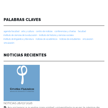
PALABRAS CLAVES
agenda facultad
arte y cultura
centro de noticias
conferencias y charlas
facultad
instituto de ciencias de la educación
instituto de historia y ciencias sociales
instituto de lingüística y literatura
noticias de académicos
noticias de estudiantes
vinculacion
vinculación
NOTICIAS RECIENTES
NOTICIAS 28/07/2026
📚 Anunciamos a nuestra comunidad universitaria que en la página de