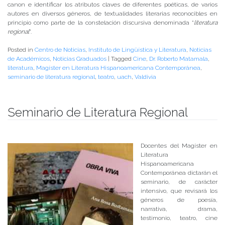
canon e identificar los atributos claves de diferentes poéticas, de varios
autores en diversos géneros, de textualidades literarias reconocibles en
principio como parte de la constelación discursiva denominada “
literatura
regional
”.
Posted in
Centro de Noticias
,
Instituto de Lingüística y Literatura
,
Noticias
de Académicos
,
Noticias Graduados
|
Tagged
Cine
,
Dr. Roberto Matamala
,
literatura
,
Magíster en Literatura Hispanoamericana Contemporánea
,
seminario de literatura regional
,
teatro
,
uach
,
Valdivia
Seminario de Literatura Regional
Publicado el
14/12/2017
- Facultad de Filosofía y Humanidades
Docentes del Magíster en
Literatura
Hispanoamericana
Contemporánea dictarán el
seminario, de carácter
intensivo, que revisará los
géneros de poesía,
narrativa, drama,
testimonio, teatro, cine