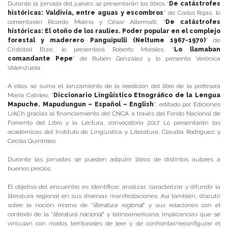
Durante la jornada del jueves se presentarán los libros “
De catástrofes
históricas: Valdivia, entre aguas y escombros
” de Carlos Rojas, lo
comentarán Ricardo Molina y César Altermatt; “
De catástrofes
históricas: El otoño de los raulíes. Poder popular en el complejo
forestal y maderero Panguipulli (Neltume 1967-1970)
” de
Cristóbal Bize, lo presentará Roberto Morales; “
Lo llamaban
comandante Pepe
” de Rubén González y lo presenta Verónica
Valenzuela.
A ellos se suma el lanzamiento de la reedición del libro de la profesora
María Catrileo, “
Diccionario Lingüístico Etnográfico de la Lengua
Mapuche. Mapudungun – Español – English
”, editado por Ediciones
UACh gracias al financiamiento del CNCA a través del Fondo Nacional de
Fomento del Libro y la Lectura, convocatoria 2017. Lo presentarán las
académicas del Instituto de Lingüística y Literatura, Claudia Rodríguez y
Cecilia Quintrileo.
Durante las jornadas se pueden adquirir libros de distintos autores a
buenos precios.
El objetivo del encuentro es identificar, analizar, caracterizar y difundir la
literatura regional en sus diversas manifestaciones. Así también, discutir
sobre la noción misma de “
literatura regional
” y sus relaciones con el
contexto de la “
literatura nacional
” y latinoamericana; implicancias que se
vinculan con modos territoriales de leer y de confrontar/reconfigurar el