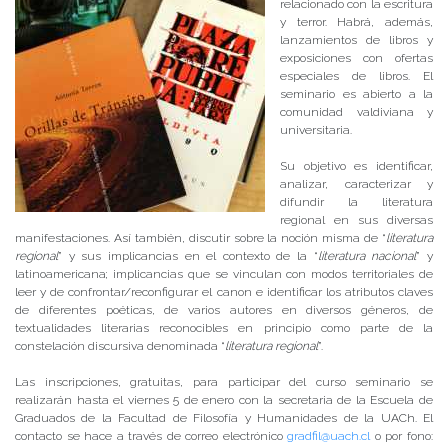
relacionado con la escritura
y terror. Habrá, además,
lanzamientos de libros y
exposiciones con ofertas
especiales de libros. El
seminario es abierto a la
comunidad valdiviana y
universitaria.
Su objetivo es identificar,
analizar, caracterizar y
difundir la literatura
regional en sus diversas
manifestaciones. Así también, discutir sobre la noción misma de “
literatura
regional
” y sus implicancias en el contexto de la “
literatura nacional
” y
latinoamericana; implicancias que se vinculan con modos territoriales de
leer y de confrontar/reconfigurar el canon e identificar los atributos claves
de diferentes poéticas, de varios autores en diversos géneros, de
textualidades literarias reconocibles en principio como parte de la
constelación discursiva denominada “
literatura regional
”.
Las inscripciones, gratuitas, para participar del curso seminario se
realizarán hasta el viernes 5 de enero con la secretaria de la Escuela de
Graduados de la Facultad de Filosofía y Humanidades de la UACh. El
contacto se hace a través de correo electrónico
gradfil@uach.cl
o por fono: