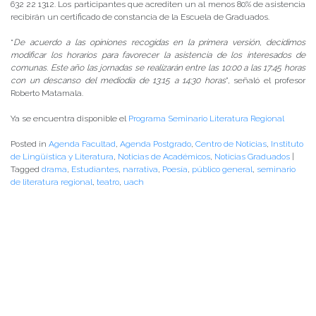
632 22 1312. Los participantes que acrediten un al menos 80% de asistencia
recibirán un certificado de constancia de la Escuela de Graduados.
“
De acuerdo a las opiniones recogidas en la primera versión, decidimos
modificar los horarios para favorecer la asistencia de los interesados de
comunas. Este año las jornadas se realizarán entre las 10:00 a las 17:45 horas
con un descanso del mediodía de 13:15 a 14:30 horas
”, señaló el profesor
Roberto Matamala.
Ya se encuentra disponible el
Programa Seminario Literatura Regional
Posted in
Agenda Facultad
,
Agenda Postgrado
,
Centro de Noticias
,
Instituto
de Lingüística y Literatura
,
Noticias de Académicos
,
Noticias Graduados
|
Tagged
drama
,
Estudiantes
,
narrativa
,
Poesía
,
público general
,
seminario
de literatura regional
,
teatro
,
uach