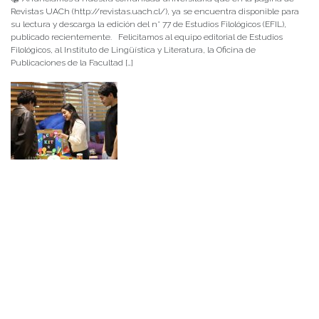
Revistas UACh (http://revistas.uach.cl/), ya se encuentra disponible para
su lectura y descarga la edición del n° 77 de Estudios Filológicos (EFIL),
publicado recientemente. Felicitamos al equipo editorial de Estudios
Filológicos, al Instituto de Lingüística y Literatura, la Oficina de
Publicaciones de la Facultad […]
NOTICIAS 15/07/2026
Muchos de estos recursos fueron implementados durante el semestre en
las residencias de Mejor Niñez Nidal y Las Parras, espacios donde el
estudiantado desarrolló experiencias de aprendizaje y acompañamiento.