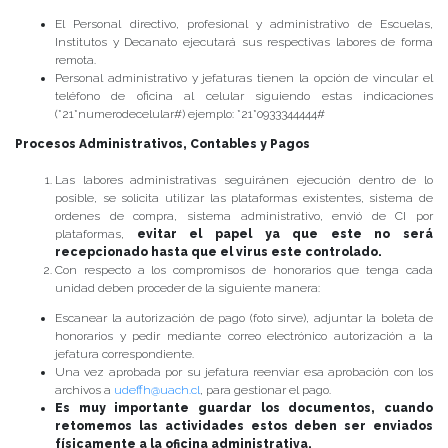
El Personal directivo, profesional y administrativo de Escuelas,
Institutos y Decanato ejecutará sus respectivas labores de forma
remota.
Personal administrativo y jefaturas tienen la opción de vincular el
teléfono de oficina al celular siguiendo estas indicaciones
(*21*numerodecelular#) ejemplo: *21*0933344444#
Procesos Administrativos, Contables y Pagos
Las labores administrativas seguiránen ejecución dentro de lo
posible, se solicita utilizar las plataformas existentes, sistema de
ordenes de compra, sistema administrativo, envió de CI por
plataformas,
evitar el papel ya que este no será
recepcionado hasta que el virus este controlado.
Con respecto a los compromisos de honorarios que tenga cada
unidad deben proceder de la siguiente manera:
Escanear la autorización de pago (foto sirve), adjuntar la boleta de
honorarios y pedir mediante correo electrónico autorización a la
jefatura correspondiente.
Una vez aprobada por su jefatura reenviar esa aprobación con los
archivos a
udeffh@uach.cl
, para gestionar el pago.
Es muy importante guardar los documentos, cuando
retomemos las actividades estos deben ser enviados
físicamente a la oficina administrativa.