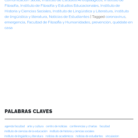
Comunicación Social
,
Instituto de Estudios Antropológicos
,
Instituto de
Filosofía
,
Instituto de Filosofía y Estudios Educacionales
,
Instituto de
Historia y Ciencias Sociales
,
Instituto de Lingüística y Literatura
,
instituto
de lingüistica y literatura
,
Noticias de Estudiantes
|
Tagged
coronavirus
,
emergencia
,
Facultad de Filosofia y Humanidades
,
prevención
,
quédate en
casa
PALABRAS CLAVES
agenda facultad
arte y cultura
centro de noticias
conferencias y charlas
facultad
instituto de ciencias de la educación
instituto de historia y ciencias sociales
instituto de lingüística y literatura
noticias de académicos
noticias de estudiantes
vinculacion