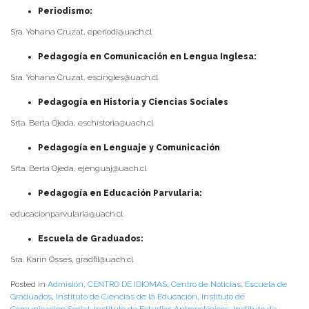
Periodismo:
Sra. Yohana Cruzat, eperiodi@uach.cl
Pedagogía en Comunicación en Lengua Inglesa:
Sra. Yohana Cruzat, escingles@uach.cl
Pedagogía en Historia y Ciencias Sociales
Srta. Berta Ojeda, eschistoria@uach.cl
Pedagogía en Lenguaje y Comunicación
:
Srta. Berta Ojeda, ejenguaj@uach.cl
Pedagogía en Educación Parvularia:
educacionparvularia@uach.cl
Escuela de Graduados:
Sra. Karin Osses, gradfil@uach.cl
Posted in
Admisión
,
CENTRO DE IDIOMAS
,
Centro de Noticias
,
Escuela de
Graduados
,
Instituto de Ciencias de la Educación
,
Instituto de