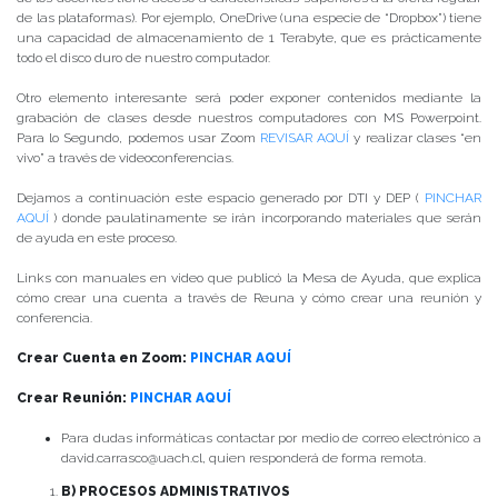
de las plataformas). Por ejemplo, OneDrive (una especie de “Dropbox”) tiene
una capacidad de almacenamiento de 1 Terabyte, que es prácticamente
todo el disco duro de nuestro computador.
Otro elemento interesante será poder exponer contenidos mediante la
grabación de clases desde nuestros computadores con MS Powerpoint.
Para lo Segundo, podemos usar Zoom
REVISAR AQUÍ
y realizar clases “en
vivo” a través de videoconferencias.
Dejamos a continuación este espacio generado por DTI y DEP (
PINCHAR
AQUÍ
) donde paulatinamente se irán incorporando materiales que serán
de ayuda en este proceso.
Links con manuales en video que publicó la Mesa de Ayuda, que explica
cómo crear una cuenta a través de Reuna y cómo crear una reunión y
conferencia.
Crear Cuenta en Zoom:
PINCHAR AQUÍ
Crear Reunión:
PINCHAR AQUÍ
Para dudas informáticas contactar por medio de correo electrónico a
david.carrasco@uach.cl, quien responderá de forma remota.
B) PROCESOS ADMINISTRATIVOS