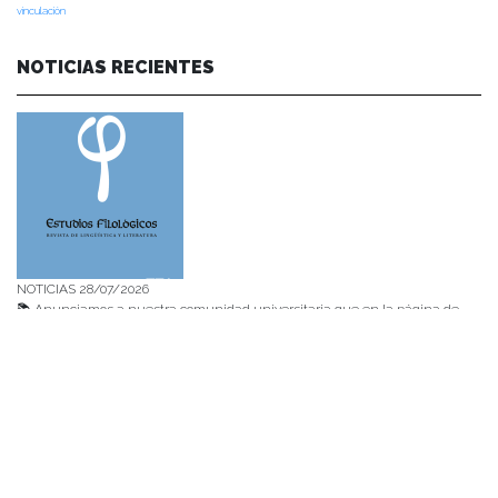
vinculación
NOTICIAS RECIENTES
NOTICIAS 28/07/2026
📚 Anunciamos a nuestra comunidad universitaria que en la página de
Revistas UACh (http://revistas.uach.cl/), ya se encuentra disponible para
su lectura y descarga la edición del n° 77 de Estudios Filológicos (EFIL),
publicado recientemente. Felicitamos al equipo editorial de Estudios
Filológicos, al Instituto de Lingüística y Literatura, la Oficina de
Publicaciones de la Facultad […]