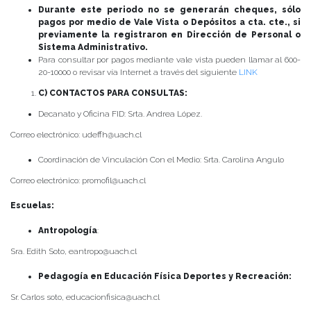
Durante este periodo no se generarán cheques, sólo
pagos por medio de Vale Vista o Depósitos a cta. cte., si
previamente la registraron en Dirección de Personal o
Sistema Administrativo.
Para consultar por pagos mediante vale vista pueden llamar al 600-
20-10000 o revisar vía Internet a través del siguiente
LINK
C) CONTACTOS PARA CONSULTAS:
Decanato y Oficina FID: Srta. Andrea López.
Correo electrónico: udeffh@uach.cl
Coordinación de Vinculación Con el Medio: Srta. Carolina Angulo
Correo electrónico: promofil@uach.cl
Escuelas:
Antropología
:
Sra. Edith Soto, eantropo@uach.cl
Pedagogía en Educación Física Deportes y Recreación:
Sr. Carlos soto, educacionfisica@uach.cl