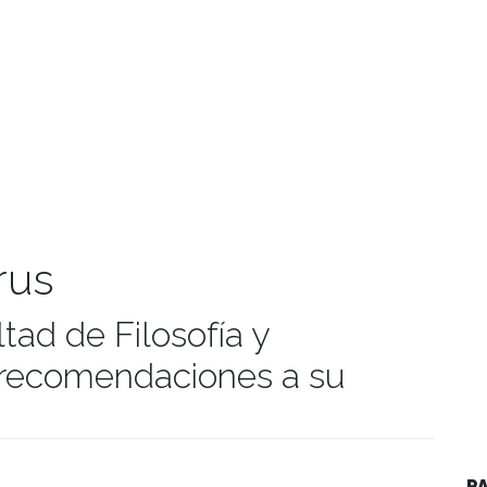
rus
tad de Filosofía y
recomendaciones a su
manidades
P