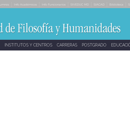
lumnos
Info Académicos
Info Funcionarios
SIVEDUC MD
SIACAD
Biblioteca
S
INSTITUTOS Y CENTROS
CARRERAS
POSTGRADO
EDUCACI