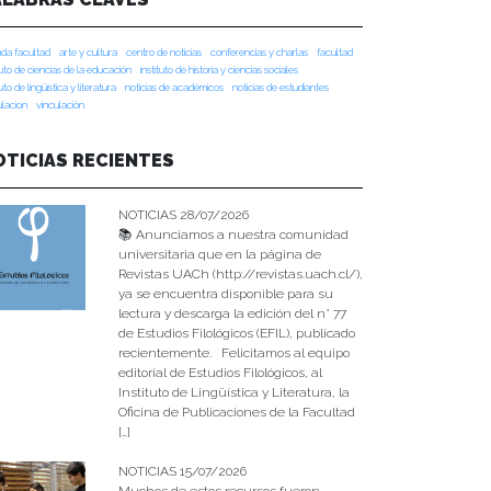
da facultad
arte y cultura
centro de noticias
conferencias y charlas
facultad
tuto de ciencias de la educación
instituto de historia y ciencias sociales
tuto de lingüística y literatura
noticias de académicos
noticias de estudiantes
ulacion
vinculación
OTICIAS RECIENTES
NOTICIAS 28/07/2026
📚 Anunciamos a nuestra comunidad
universitaria que en la página de
Revistas UACh (http://revistas.uach.cl/),
ya se encuentra disponible para su
lectura y descarga la edición del n° 77
de Estudios Filológicos (EFIL), publicado
recientemente. Felicitamos al equipo
editorial de Estudios Filológicos, al
Instituto de Lingüística y Literatura, la
Oficina de Publicaciones de la Facultad
[…]
NOTICIAS 15/07/2026
Muchos de estos recursos fueron