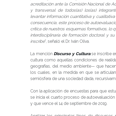
acreditación ante la Comisión Nacional de Acr
y transversal de todos(as) los(as) integ
levantar información cuantitativa y cualitati
consecuencia, este proceso de autoevaluació
crítica de nuestros esquemas formativos, lo 
interdisciplinaria de formación doctoral y su
inscribe
”, señaló el Dr. Iván Oliva.
La mención
Discurso y Cultura
se inscribe e
cultura como aquellas condiciones de realidad
geografías, del medio ambiente— que hacen
los cuales, en la medida en que se articulan
semiósfera de una sociedad dada, recursivamen
Con la aplicación de encuestas para que est
se inicia el cuarto proceso de autoevaluación
y que vence el 14 de septiembre de 2019.
Analizar los principales tipos de discurso