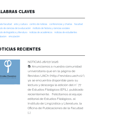
ALABRAS CLAVES
da facultad
arte y cultura
centro de noticias
conferencias y charlas
facultad
tuto de ciencias de la educación
instituto de historia y ciencias sociales
tuto de lingüística y literatura
noticias de académicos
noticias de estudiantes
ulacion
vinculación
OTICIAS RECIENTES
NOTICIAS 28/07/2026
📚 Anunciamos a nuestra comunidad
universitaria que en la página de
Revistas UACh (http://revistas.uach.cl/),
ya se encuentra disponible para su
lectura y descarga la edición del n° 77
de Estudios Filológicos (EFIL), publicado
recientemente. Felicitamos al equipo
editorial de Estudios Filológicos, al
Instituto de Lingüística y Literatura, la
Oficina de Publicaciones de la Facultad
[…]