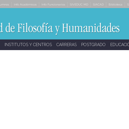
lumnos
Info Académicos
Info Funcionarios
SIVEDUC MD
SIACAD
Biblioteca
S
INSTITUTOS Y CENTROS
CARRERAS
POSTGRADO
EDUCACI