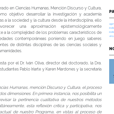
rado en Ciencias Humanas, Mención Discurso y Cultura,
P
omo objetivo desarrollar la investigación y academia
s a la sociedad y la cultura desde la interdisciplina, ello
agen
avorecer una aproximación epistemológicamente
insti
te a la complejidad de los problemas característicos de
insti
vinc
iedades contemporáneas poniendo en juego saberes
ntes de distintas disciplinas de las ciencias sociales y
N
humanidades.
 por el Dr. Iván Oliva, director del doctorado, la Dra.
studiantes Pablo Iriarte y Karen Mardones y la secretaria
cias Humanas, mención Discurso y Cultura, el proceso
os dimensiones. En primera instancia, nos posibilita un
revisar la pertinencia cualitativa de nuestros métodos
áneamente, esta reflexión crítica y participativa, nos
actual de nuestro Programa, en vistas al proceso de