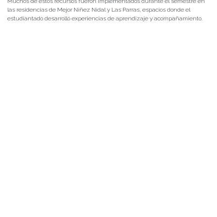
Muchos de estos recursos fueron implementados durante el semestre en
las residencias de Mejor Niñez Nidal y Las Parras, espacios donde el
estudiantado desarrolló experiencias de aprendizaje y acompañamiento.