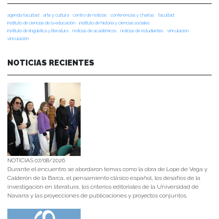
agenda facultad
arte y cultura
centro de noticias
conferencias y charlas
facultad
instituto de ciencias de la educación
instituto de historia y ciencias sociales
instituto de lingüística y literatura
noticias de académicos
noticias de estudiantes
vinculacion
vinculación
NOTICIAS RECIENTES
NOTICIAS 07/08/2026
Durante el encuentro se abordaron temas como la obra de Lope de Vega y
Calderón de la Barca, el pensamiento clásico español, los desafíos de la
investigación en literatura, los criterios editoriales de la Universidad de
Navarra y las proyecciones de publicaciones y proyectos conjuntos.