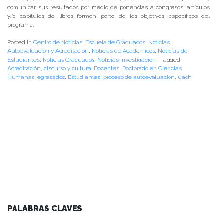
comunicar sus resultados por medio de ponencias a congresos, artículos
y/o capítulos de libros forman parte de los objetivos específicos del
programa.
Posted in
Centro de Noticias
,
Escuela de Graduados
,
Noticias
Autoevaluación y Acreditación
,
Noticias de Académicos
,
Noticias de
Estudiantes
,
Noticias Graduados
,
Noticias Investigación
|
Tagged
Acreditación
,
discurso y cultura
,
Docentes
,
Doctorado en Ciencias
Humanas
,
egresados
,
Estudiantes
,
proceso de autoevaluación
,
uach
PALABRAS CLAVES