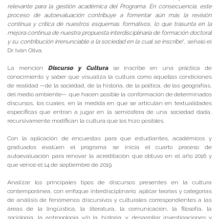
relevante para la gestión académica del Programa. En consecuencia, este
proceso de autoevaluación contribuye a fomentar aún más la revisión
continua y crítica de nuestros esquemas formativos, lo que trasunta en la
mejora continua de nuestra propuesta interdisciplinaria de formación doctoral
y su contribución irrenunciable a la sociedad en la cual se inscribe
”, señaló el
Dr. Iván Oliva.
La mención
Discurso y Cultura
se inscribe en una práctica de
conocimiento y saber que visualiza la cultura como aquellas condiciones
de realidad —de la sociedad, de la historia, de la política, de las geografías,
del medio ambiente— que hacen posible la conformación de determinados
discursos, los cuales, en la medida en que se articulan en textualidades
específicas que entran a jugar en la semiósfera de una sociedad dada,
recursivamente modifican la cultura que los hizo posibles.
Con la aplicación de encuestas para que estudiantes, académicos y
graduados evalúen el programa se inicia el cuarto proceso de
autoevaluación para renovar la acreditación que obtuvo en el año 2016 y
que vence el 14 de septiembre de 2019.
Analizar los principales tipos de discursos presentes en la cultura
contemporánea, con enfoque interdisciplinario; aplicar teorías y categorías
de análisis de fenómenos discursivos y culturales correspondientes a las
áreas de la lingüística, la literatura, la comunicación, la filosofía, la
sociología, la antropología y/o la historia; y, desarrollar investigaciones y