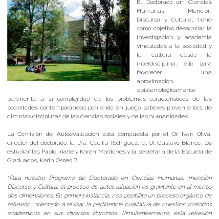
El Doctorado en Ciencias
Humanas, Mención
Discurso y Cultura, tiene
como objetivo desarrollar la
investigación y academia
vinculadas a la sociedad y
la cultura desde la
interdisciplina, ello para
favorecer una
aproximación
epistemológicamente
pertinente a la complejidad de los problemas característicos de las
sociedades contemporáneas poniendo en juego saberes provenientes de
distintas disciplinas de las ciencias sociales y de las humanidades.
La Comisión de Autoevaluación está compuesta por el Dr. Iván Oliva,
director del doctorado, la Dra. Cecilia Rodríguez, el Dr. Gustavo Blanco, los
estudiantes Pablo Iriarte y Karen Mardones y la secretaria de la Escuela de
Graduados, Karin Osses B.
“
Para nuestro Programa de Doctorado en Ciencias Humanas, mención
Discurso y Cultura, el proceso de autoevaluación es gravitante en al menos
dos dimensiones. En primera instancia, nos posibilita un proceso orgánico de
reflexión, orientado a revisar la pertinencia cualitativa de nuestros métodos
académicos en sus diversos dominios. Simultáneamente, esta reflexión