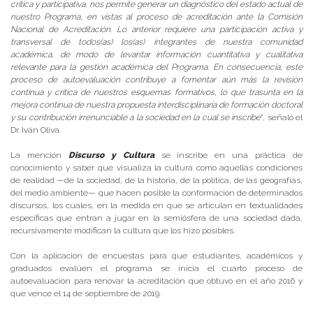
crítica y participativa, nos permite generar un diagnóstico del estado actual de
nuestro Programa, en vistas al proceso de acreditación ante la Comisión
Nacional de Acreditación. Lo anterior requiere una participación activa y
transversal de todos(as) los(as) integrantes de nuestra comunidad
académica, de modo de levantar información cuantitativa y cualitativa
relevante para la gestión académica del Programa. En consecuencia, este
proceso de autoevaluación contribuye a fomentar aún más la revisión
continua y crítica de nuestros esquemas formativos, lo que trasunta en la
mejora continua de nuestra propuesta interdisciplinaria de formación doctoral
y su contribución irrenunciable a la sociedad en la cual se inscribe
”, señaló el
Dr. Iván Oliva.
La mención
Discurso y Cultura
se inscribe en una práctica de
conocimiento y saber que visualiza la cultura como aquellas condiciones
de realidad —de la sociedad, de la historia, de la política, de las geografías,
del medio ambiente— que hacen posible la conformación de determinados
discursos, los cuales, en la medida en que se articulan en textualidades
específicas que entran a jugar en la semiósfera de una sociedad dada,
recursivamente modifican la cultura que los hizo posibles.
Con la aplicación de encuestas para que estudiantes, académicos y
graduados evalúen el programa se inicia el cuarto proceso de
autoevaluación para renovar la acreditación que obtuvo en el año 2016 y
que vence el 14 de septiembre de 2019.