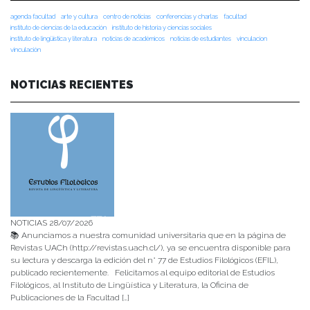
agenda facultad
arte y cultura
centro de noticias
conferencias y charlas
facultad
instituto de ciencias de la educación
instituto de historia y ciencias sociales
instituto de lingüística y literatura
noticias de académicos
noticias de estudiantes
vinculacion
vinculación
NOTICIAS RECIENTES
NOTICIAS 28/07/2026
📚 Anunciamos a nuestra comunidad universitaria que en la página de
Revistas UACh (http://revistas.uach.cl/), ya se encuentra disponible para
su lectura y descarga la edición del n° 77 de Estudios Filológicos (EFIL),
publicado recientemente. Felicitamos al equipo editorial de Estudios
Filológicos, al Instituto de Lingüística y Literatura, la Oficina de
Publicaciones de la Facultad […]