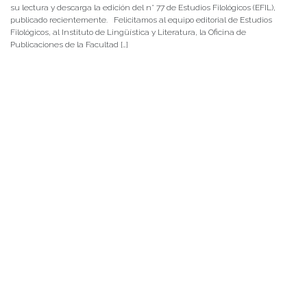
su lectura y descarga la edición del n° 77 de Estudios Filológicos (EFIL),
publicado recientemente. Felicitamos al equipo editorial de Estudios
Filológicos, al Instituto de Lingüística y Literatura, la Oficina de
Publicaciones de la Facultad […]
NOTICIAS 15/07/2026
Muchos de estos recursos fueron implementados durante el semestre en
las residencias de Mejor Niñez Nidal y Las Parras, espacios donde el
estudiantado desarrolló experiencias de aprendizaje y acompañamiento.