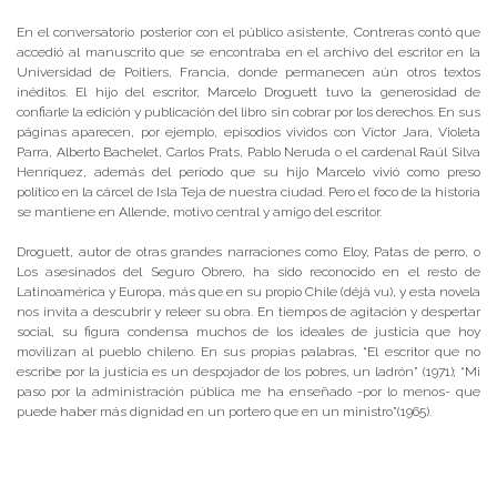
En el conversatorio posterior con el público asistente, Contreras contó que
accedió al manuscrito que se encontraba en el archivo del escritor en la
Universidad de Poitiers, Francia, donde permanecen aún otros textos
inéditos. El hijo del escritor, Marcelo Droguett tuvo la generosidad de
confiarle la edición y publicación del libro sin cobrar por los derechos. En sus
páginas aparecen, por ejemplo, episodios vividos con Víctor Jara, Violeta
Parra, Alberto Bachelet, Carlos Prats, Pablo Neruda o el cardenal Raúl Silva
Henríquez, además del período que su hijo Marcelo vivió como preso
político en la cárcel de Isla Teja de nuestra ciudad. Pero el foco de la historia
se mantiene en Allende, motivo central y amigo del escritor.
Droguett, autor de otras grandes narraciones como Eloy, Patas de perro, o
Los asesinados del Seguro Obrero, ha sido reconocido en el resto de
Latinoamérica y Europa, más que en su propio Chile (déjà vu), y esta novela
nos invita a descubrir y releer su obra. En tiempos de agitación y despertar
social, su figura condensa muchos de los ideales de justicia que hoy
movilizan al pueblo chileno. En sus propias palabras, “El escritor que no
escribe por la justicia es un despojador de los pobres, un ladrón” (1971); “Mi
paso por la administración pública me ha enseñado -por lo menos- que
puede haber más dignidad en un portero que en un ministro”(1965).