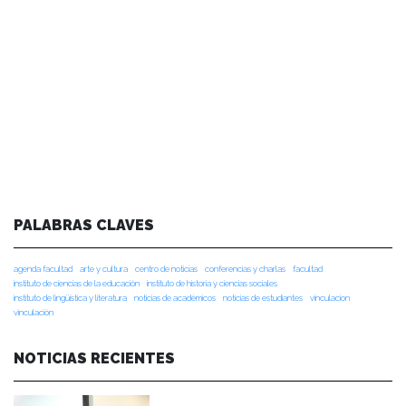
PALABRAS CLAVES
agenda facultad
arte y cultura
centro de noticias
conferencias y charlas
facultad
instituto de ciencias de la educación
instituto de historia y ciencias sociales
instituto de lingüística y literatura
noticias de académicos
noticias de estudiantes
vinculacion
vinculación
NOTICIAS RECIENTES