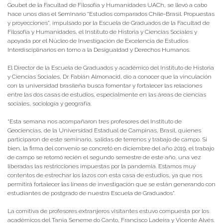
Goubet de la Facultad de Filosofía y Humanidades UACh, se llevó a cabo
hace unos días el Seminario “Estudios comparados Chile-Brasil. Propuestas
y proyecciones”, impulsado por la Escuela de Graduados de la Facultad de
Filosofía y Humanidades, el Instituto de Historia y Ciencias Sociales y
apoyada por el Núcleo de Investigación de Excelencia de Estudios
Interdisciplinarios en torno a la Desigualdad y Derechos Humanos.
El Director de la Escuela de Graduados y académico del Instituto de Historia
y Ciencias Sociales, Dr. Fabián Almonacid, dio a conocer que la vinculación
con la universidad brasileña busca fomentar y fortalecer las relaciones
entre las dos casas de estudios, especialmente en las áreas de ciencias
sociales, sociología y geografía.
“Esta semana nos acompañaron tres profesores del Instituto de
Geociencias, de la Universidad Estadual de Campinas, Brasil, quienes
participaron de este seminario, salidas de terrenos y trabajo de campo. Si
bien, la firma del convenio se concretó en diciembre del año 2019, el trabajo
de campo se retomó recién el segundo semestre de este año, una vez
liberadas las restricciones impuestas por la pandemia. Estamos muy
contentos de estrechar los lazos con esta casa de estudios, ya que nos
permitirá fortalecer las líneas de investigación que se están generando con
estudiantes de postgrado de nuestra Escuela de Graduados”.
La comitiva de profesores extranjeros visitantes estuvo compuesta por los
académicos del Tania Seneme do Canto, Francisco Ladeira y Vicente Alvés.