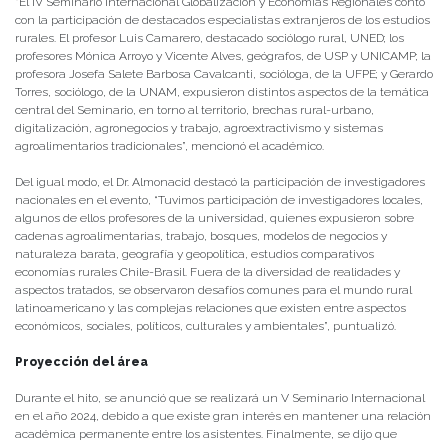
“El IV Seminario Internacional Globalización y Economías Regionales contó
con la participación de destacados especialistas extranjeros de los estudios
rurales. El profesor Luis Camarero, destacado sociólogo rural, UNED; los
profesores Mónica Arroyo y Vicente Alves, geógrafos, de USP y UNICAMP; la
profesora Josefa Salete Barbosa Cavalcanti, socióloga, de la UFPE; y Gerardo
Torres, sociólogo, de la UNAM, expusieron distintos aspectos de la temática
central del Seminario, en torno al territorio, brechas rural-urbano,
digitalización, agronegocios y trabajo, agroextractivismo y sistemas
agroalimentarios tradicionales”, mencionó el académico.
Del igual modo, el Dr. Almonacid destacó la participación de investigadores
nacionales en el evento, “Tuvimos participación de investigadores locales,
algunos de ellos profesores de la universidad, quienes expusieron sobre
cadenas agroalimentarias, trabajo, bosques, modelos de negocios y
naturaleza barata, geografía y geopolítica, estudios comparativos
economías rurales Chile-Brasil. Fuera de la diversidad de realidades y
aspectos tratados, se observaron desafíos comunes para el mundo rural
latinoamericano y las complejas relaciones que existen entre aspectos
económicos, sociales, políticos, culturales y ambientales”, puntualizó.
Proyección del área
Durante el hito, se anunció que se realizará un V Seminario Internacional
en el año 2024, debido a que existe gran interés en mantener una relación
académica permanente entre los asistentes. Finalmente, se dijo que