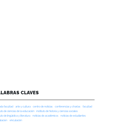
ALABRAS CLAVES
da facultad
arte y cultura
centro de noticias
conferencias y charlas
facultad
tuto de ciencias de la educación
instituto de historia y ciencias sociales
tuto de lingüística y literatura
noticias de académicos
noticias de estudiantes
ulacion
vinculación