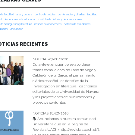
da facultad
arte y cultura
centro de noticias
conferencias y charlas
facultad
tuto de ciencias de la educación
instituto de historia y ciencias sociales
tuto de lingüística y literatura
noticias de académicos
noticias de estudiantes
ulacion
vinculación
OTICIAS RECIENTES
NOTICIAS 07/08/2026
Durante el encuentro se abordaron
temas como la obra de Lope de Vega y
Calderón de la Barca, el pensamiento
clásico español, los desafíos de la
investigación en literatura, los criterios
editoriales de la Universidad de Navarra
y las proyecciones de publicaciones y
proyectos conjuntos.
NOTICIAS 28/07/2026
📚 Anunciamos a nuestra comunidad
universitaria que en la página de
Revistas UACh (http://revistas.uach.cl/),
ya se encuentra disponible para su