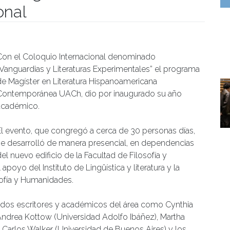
onal
manidades
Con el Coloquio Internacional denominado
“Vanguardias y Literaturas Experimentales” el programa
de Magíster en Literatura Hispanoamericana
Contemporánea UACh, dio por inaugurado su año
académico.
El evento, que congregó a cerca de 30 personas días,
se desarrolló de manera presencial, en dependencias
el nuevo edificio de la Facultad de Filosofía y
oyo del Instituto de Lingüística y literatura y la
sofía y Humanidades.
dos escritores y académicos del área como Cynthia
 Andrea Kottow (Universidad Adolfo Ibáñez), Martha
), Carlos Walker (Universidad de Buenos Aires) y los