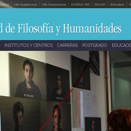
lumnos
Info Académicos
Info Funcionarios
SIVEDUC MD
SIACAD
Biblioteca
S
INSTITUTOS Y CENTROS
CARRERAS
POSTGRADO
EDUCACI