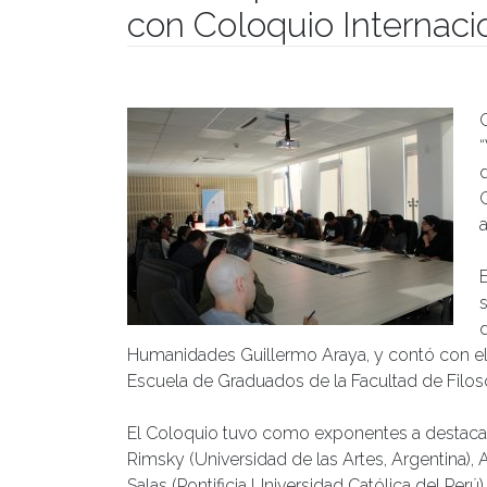
con Coloquio Internaci
Publicado el
19/04/2023
- Facultad de Filosofía y Hu
d
Humanidades Guillermo Araya, y contó con el ap
Escuela de Graduados de la Facultad de Filo
El Coloquio tuvo como exponentes a destaca
Rimsky (Universidad de las Artes, Argentina),
Salas (Pontificia Universidad Católica del Perú