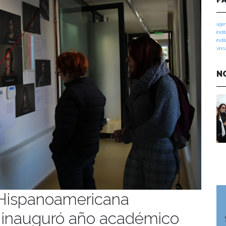
agen
insti
insti
vinc
N
a Hispanoamericana
inauguró año académico