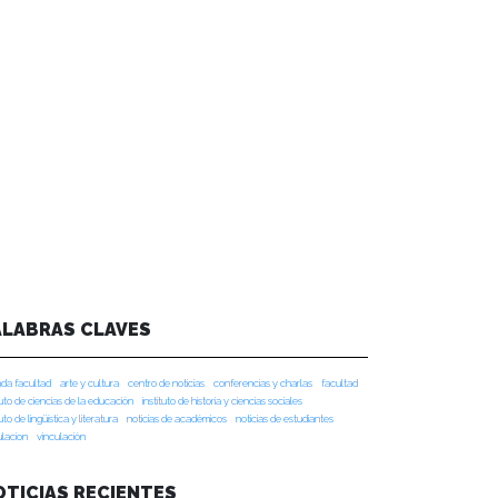
ALABRAS CLAVES
da facultad
arte y cultura
centro de noticias
conferencias y charlas
facultad
tuto de ciencias de la educación
instituto de historia y ciencias sociales
tuto de lingüística y literatura
noticias de académicos
noticias de estudiantes
ulacion
vinculación
OTICIAS RECIENTES