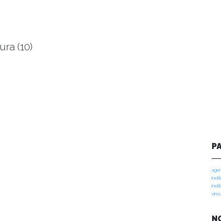
ura (10)
P
agen
insti
insti
vinc
N