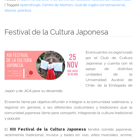
|
Tagged
aprendizaje
,
Centro de Idiomas
,
club de inglés conversacional
,
idioma
,
práctica
Festival de la Cultura Japonesa
Publicado el
23/11/2017
- Facultad de Filosofía y Humanidades
El encuentro es organizado
por el Club de Cultura
Japonesa y cuenta con el
apoyo de distintas
unidades de la
Universidad Austral de
Chile, de la Embajada de
Japón y de JICA para su desarrollo.
El evento tiene por objetivo difundir e integrar a la comunidad valdiviana, y
regional en general, a las diferentes costumbres y tradiciones que la
comunidad japonesa tiene para compartir, integrando la cultura tradicional
y popular.
El
XIII Festival de la Cultura Japonesa
tendrá comida japonesa,
vestimenta tradicional, música y bailes en vivo, artes marciales, anime,