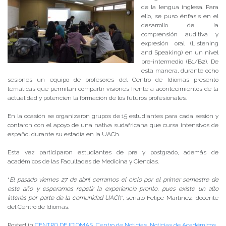
de la lengua inglesa. Para
ello, se puso énfasis en el
desarrollo de la
comprensión auditiva y
expresión oral (Listening
and Speaking) en un nivel
pre-intermedio (B1/B2). De
esta manera, durante ocho
sesiones un equipo de profesores del Centro de Idiomas presentó
temáticas que permitan compartir visiones frente a acontecimientos de la
actualidad y potencien la formación de los futuros profesionales.
En la ocasión se organizaron grupos de 15 estudiantes para cada sesión y
contaron con el apoyo de una nativa sudafricana que cursa intensivos de
español durante su estadía en la UACh.
Esta vez participaron estudiantes de pre y postgrado, además de
académicos de las Facultades de Medicina y Ciencias.
“
El pasado viernes 27 de abril cerramos el ciclo por el primer semestre de
este año y esperamos repetir la experiencia pronto, pues existe un alto
interés por parte de la comunidad UACh
”, señaló Felipe Martínez, docente
del Centro de Idiomas.
Posted in
CENTRO DE IDIOMAS
,
Centro de Noticias
,
Noticias de Académicos