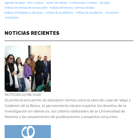
agenda facultad
arte y cultura
centro de noticias
conferencias y charlas
facultad
instituto de ciencias de la educación
instituto de historia y ciencias sociales
instituto de lingüística y literatura
noticias de académicos
noticias de estudiantes
vinculacion
vinculación
NOTICIAS RECIENTES
NOTICIAS 07/08/2026
Durante el encuentro se abordaron temas como la obra de Lope de Vega y
Calderón de la Barca, el pensamiento clásico español, los desafíos de la
investigación en literatura, los criterios editoriales de la Universidad de
Navarra y las proyecciones de publicaciones y proyectos conjuntos.