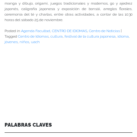
manga y dibujo, origami, juegos tradicionales y modernos, go y ajedrez
japonés, caligrafía japonesa y exposición de bonsái, arreglos florales,
ceremonia del té y charlas, entre otras actividades, a contar de las 10:30
horas del sábado 25 de noviembre.
Posted in
Agenda Facultad
,
CENTRO DE IDIOMAS
,
Centro de Noticias
|
Tagged
Centro de Idiomas
,
cultura
,
festival de la cultura japonesa
,
idioma
,
jóvenes
,
niños
,
uach
PALABRAS CLAVES