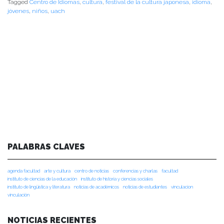
Tagged
Centro de Idiomas
,
cultura
,
festival de la cultura japonesa
,
idioma
,
jóvenes
,
niños
,
uach
PALABRAS CLAVES
agenda facultad
arte y cultura
centro de noticias
conferencias y charlas
facultad
instituto de ciencias de la educación
instituto de historia y ciencias sociales
instituto de lingüística y literatura
noticias de académicos
noticias de estudiantes
vinculacion
vinculación
NOTICIAS RECIENTES