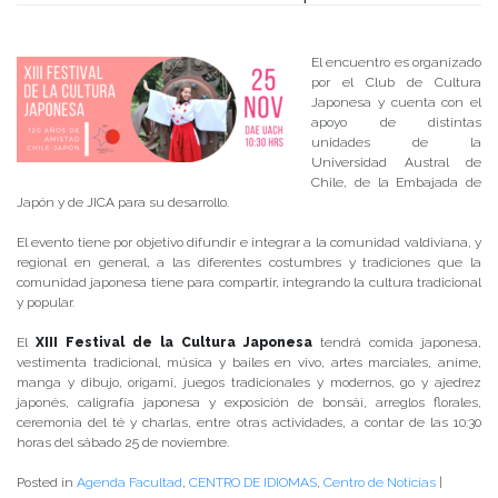
Publicado el
23/11/2017
- Facultad de Filosofía y Humanidades
El encuentro es organizado
por el Club de Cultura
Japonesa y cuenta con el
apoyo de distintas
unidades de la
Universidad Austral de
Chile, de la Embajada de
Japón y de JICA para su desarrollo.
El evento tiene por objetivo difundir e integrar a la comunidad valdiviana, y
regional en general, a las diferentes costumbres y tradiciones que la
comunidad japonesa tiene para compartir, integrando la cultura tradicional
y popular.
El
XIII Festival de la Cultura Japonesa
tendrá comida japonesa,
vestimenta tradicional, música y bailes en vivo, artes marciales, anime,
manga y dibujo, origami, juegos tradicionales y modernos, go y ajedrez
japonés, caligrafía japonesa y exposición de bonsái, arreglos florales,
ceremonia del té y charlas, entre otras actividades, a contar de las 10:30
horas del sábado 25 de noviembre.
Posted in
Agenda Facultad
,
CENTRO DE IDIOMAS
,
Centro de Noticias
|