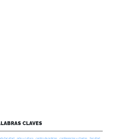
ALABRAS CLAVES
da facultad
arte y cultura
centro de noticias
conferencias y charlas
facultad