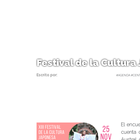
Festival de la Cultur
Escrito por:
Carolina Angulo | 23/11/2017 |
#AGENDA #CEN
El encu
cuenta 
Austral