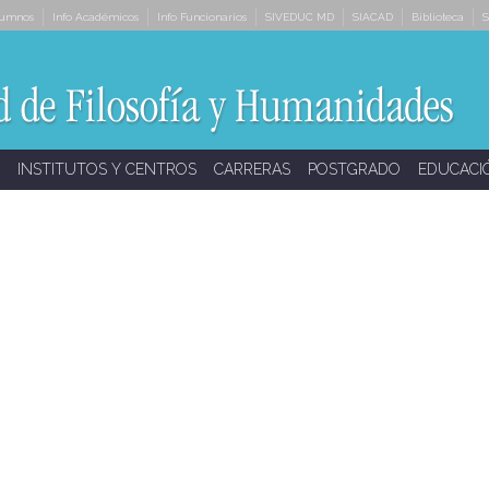
lumnos
Info Académicos
Info Funcionarios
SIVEDUC MD
SIACAD
Biblioteca
S
INSTITUTOS Y CENTROS
CARRERAS
POSTGRADO
EDUCACI