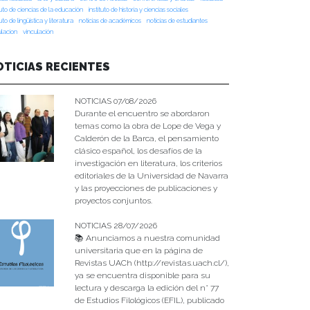
tuto de ciencias de la educación
instituto de historia y ciencias sociales
tuto de lingüística y literatura
noticias de académicos
noticias de estudiantes
ulacion
vinculación
OTICIAS RECIENTES
NOTICIAS 07/08/2026
Durante el encuentro se abordaron
temas como la obra de Lope de Vega y
Calderón de la Barca, el pensamiento
clásico español, los desafíos de la
investigación en literatura, los criterios
editoriales de la Universidad de Navarra
y las proyecciones de publicaciones y
proyectos conjuntos.
NOTICIAS 28/07/2026
📚 Anunciamos a nuestra comunidad
universitaria que en la página de
Revistas UACh (http://revistas.uach.cl/),
ya se encuentra disponible para su
lectura y descarga la edición del n° 77
de Estudios Filológicos (EFIL), publicado