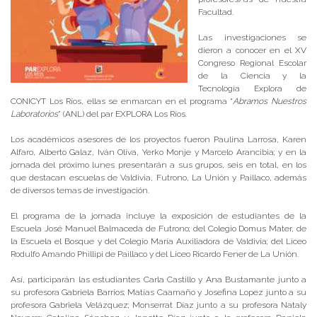
Facultad.
Las investigaciones se
dieron a conocer en el XV
Congreso Regional Escolar
de la Ciencia y la
Tecnología Explora de
CONICYT Los Ríos, ellas se enmarcan en el programa “
Abramos Nuestros
Laboratorios
” (ANL) del par EXPLORA Los Ríos.
Los académicos asesores de los proyectos fueron Paulina Larrosa, Karen
Alfaro, Alberto Galaz, Iván Oliva, Yerko Monje y Marcelo Arancibia; y en la
jornada del próximo lunes presentarán a sus grupos, seis en total, en los
que destacan escuelas de Valdivia, Futrono, La Unión y Paillaco, además
de diversos temas de investigación.
El programa de la jornada incluye la exposición de estudiantes de la
Escuela José Manuel Balmaceda de Futrono; del Colegio Domus Mater, de
la Escuela el Bosque y del Colegio María Auxiliadora de Valdivia; del Liceo
Rodulfo Amando Phillipi de Paillaco y del Liceo Ricardo Fener de La Unión.
Así, participarán las estudiantes Carla Castillo y Ana Bustamante junto a
su profesora Gabriela Barrios; Matías Caamaño y Josefina Lopez junto a su
profesora Gabriela Velázquez; Monserrat Díaz junto a su profesora Nataly