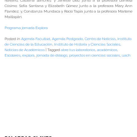
Navarro; Catalina Sánchez y Janette Díaz junto a la profesora Daniela
Cósimo; Sofía Santana y Elizabeth Gómez junto a la profesora Mary Ann
Flandez; y, Constanza Mundaca y Rocío Tapia junto a la profesora Marlene
Maillapán.
Programa jornada Explora
Posted in
Agenda Facultad
,
Agenda Postgrado
,
Centro de Noticias
,
Instituto
de Ciencias de la Educación
,
Instituto de Historia y Ciencias Sociales
,
Noticias de Académicos
|
Tagged
abre tus laboratorios
,
académicos
,
Escolares
,
explora
,
jornada de diálogo
,
proyectos en ciencias sociales
,
uach