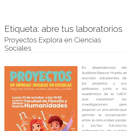
Etiqueta:
abre tus laboratorios
Proyectos Explora en Ciencias
Sociales
Publicado el
16/10/2018
- Facultad de Filosofía y Humanidades
En dependencias del
Auditorio Eleazar Huerta se
reunirán estudiantes de
los proyectos y sus
profesoras junto a los
académicos de la UACh
que asesoraron las
investigaciones para
propiciar un encuentro que
permita la conversación
entre la comunidad escolar
y los/las futuros/as
profesores/as de nuestra