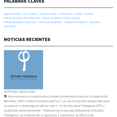
PALABRAS CLAVES
agenda facultad
arte y cultura
centro de noticias
conferencias y charlas
facultad
instituto de ciencias de la educación
instituto de historia y ciencias sociales
instituto de lingüística y literatura
noticias de académicos
noticias de estudiantes
vinculacion
vinculación
NOTICIAS RECIENTES
NOTICIAS 28/07/2026
📚 Anunciamos a nuestra comunidad universitaria que en la página de
Revistas UACh (http://revistas.uach.cl/), ya se encuentra disponible para
su lectura y descarga la edición del n° 77 de Estudios Filológicos (EFIL),
publicado recientemente. Felicitamos al equipo editorial de Estudios
Filológicos, al Instituto de Lingüística y Literatura, la Oficina de