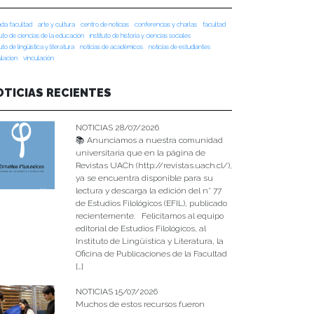
da facultad
arte y cultura
centro de noticias
conferencias y charlas
facultad
tuto de ciencias de la educación
instituto de historia y ciencias sociales
tuto de lingüística y literatura
noticias de académicos
noticias de estudiantes
ulacion
vinculación
OTICIAS RECIENTES
NOTICIAS 28/07/2026
📚 Anunciamos a nuestra comunidad
universitaria que en la página de
Revistas UACh (http://revistas.uach.cl/),
ya se encuentra disponible para su
lectura y descarga la edición del n° 77
de Estudios Filológicos (EFIL), publicado
recientemente. Felicitamos al equipo
editorial de Estudios Filológicos, al
Instituto de Lingüística y Literatura, la
Oficina de Publicaciones de la Facultad
[…]
NOTICIAS 15/07/2026
Muchos de estos recursos fueron