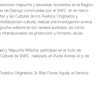
nizaciones mapuche y kawéskar, residentes en la Región
das de Diálogo convocadas por el SNPC, en el marco
es y las Culturas de los Pueblos Originarios y
vitalización cultural, realizar una investigación acerca
puche-williche en los canales australes, así como
e internacionales de protección y fomento de las
n y Mapuche Williche, participan en el Acto de
 Cultural de SNPC , realizado en Punta Arenas el 11 de
blos Originarios, Sr. Blas Flores Águila, el Servicio
de Magallanes y Antártica Chilena, establece un
 del académico del Instituto de Estudios
sarrollar estudios con las organizaciones de los
a Arenas. El Convenio se suscribió en diciembre de