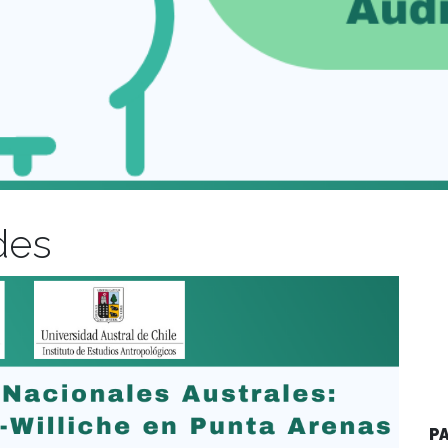
des
P