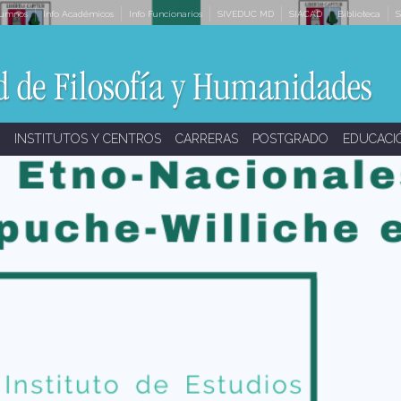
lumnos
Info Académicos
Info Funcionarios
SIVEDUC MD
SIACAD
Biblioteca
S
INSTITUTOS Y CENTROS
CARRERAS
POSTGRADO
EDUCACI