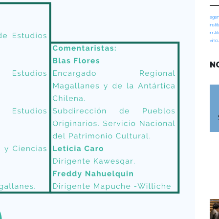
agen
insti
insti
vinc
N