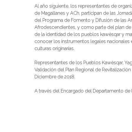
Al año siguiente, los representantes de orga
de Magallanes y ACh, participan de las Jorna
del Programa de Fomento y Difusión de las Art
Afrodescendientes, y como parte del plan de re
de la identidad de los pueblos kawésqar y ma
conocer los instrumentos legales nacionales 
culturas originarias.
Representantes de los Pueblos Kawésqar, Yaga
Validación del Plan Regional de Revitalización
Diciembre de 2018.
A través del Encargado del Departamento de Pue
Nacional de Patrimonio Cultural de la Región 
convenio con la UACh, bajo la responsabilidad
Antropológicos, Roberto Morales Urra, para de
Pueblos Mapuche-williche y Kawésqar en Punt
2018, y se activa desde el 2019.