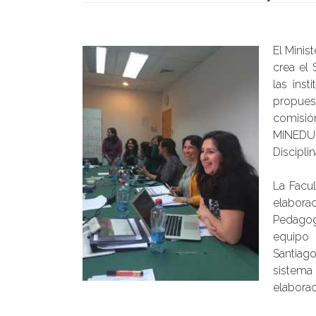
Publicado el
04/10/2017
- Facultad de Filosofía y H
El Minis
crea el
las ins
propue
comisió
MINEDUC
Discipli
La Facul
elaborac
Pedagog
equipo 
Santiag
sistema
elaborac