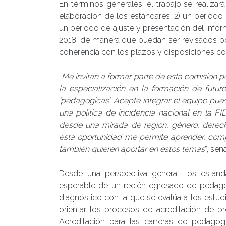
En términos generales, el trabajo se realizar
elaboración de los estándares, 2) un period
un periodo de ajuste y presentación del infor
2018, de manera que puedan ser revisados por
coherencia con los plazos y disposiciones con
“
Me invitan a formar parte de esta comisión p
la especialización en la formación de futu
‘pedagógicas’. Acepté integrar el equipo pue
una política de incidencia nacional en la 
desde una mirada de región, género, derech
esta oportunidad me permite aprender, compar
también quieren aportar en estos temas
”, señ
Desde una perspectiva general, los estánd
esperable de un recién egresado de pedagogí
diagnóstico con la que se evalúa a los estu
orientar los procesos de acreditación de p
Acreditación para las carreras de pedagogí