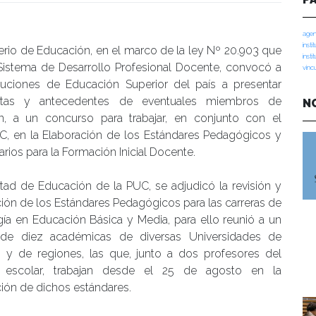
umanidades
agen
insti
terio de Educación, en el marco de la ley Nº 20.903 que
insti
 Sistema de Desarrollo Profesional Docente, convocó a
vinc
tituciones de Educación Superior del país a presentar
stas y antecedentes de eventuales miembros de
N
n, a un concurso para trabajar, en conjunto con el
, en la Elaboración de los Estándares Pedagógicos y
narios para la Formación Inicial Docente.
tad de Educación de la PUC, se adjudicó la revisión y
ión de los Estándares Pedagógicos para las carreras de
ía en Educación Básica y Media, para ello reunió a un
de diez académicas de diversas Universidades de
o y de regiones, las que, junto a dos profesores del
 escolar, trabajan desde el 25 de agosto en la
ión de dichos estándares.