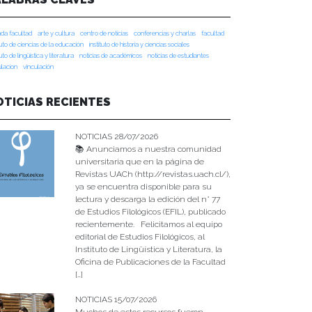
da facultad
arte y cultura
centro de noticias
conferencias y charlas
facultad
tuto de ciencias de la educación
instituto de historia y ciencias sociales
tuto de lingüística y literatura
noticias de académicos
noticias de estudiantes
ulacion
vinculación
OTICIAS RECIENTES
NOTICIAS 28/07/2026
📚 Anunciamos a nuestra comunidad
universitaria que en la página de
Revistas UACh (http://revistas.uach.cl/),
ya se encuentra disponible para su
lectura y descarga la edición del n° 77
de Estudios Filológicos (EFIL), publicado
recientemente. Felicitamos al equipo
editorial de Estudios Filológicos, al
Instituto de Lingüística y Literatura, la
Oficina de Publicaciones de la Facultad
[…]
NOTICIAS 15/07/2026
Muchos de estos recursos fueron