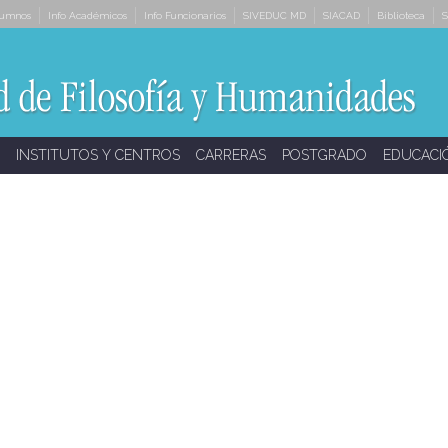
lumnos
Info Académicos
Info Funcionarios
SIVEDUC MD
SIACAD
Biblioteca
S
INSTITUTOS Y CENTROS
CARRERAS
POSTGRADO
EDUCACI