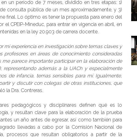
á en un período de 7 meses, dividido en tres etapas: 1)
o de consulta pública de un mes aproximadamente, y 3)
me final. Lo óptimo es tener la propuesta para enero del
 el CPEIP-Mineduc, para entrar en vigencia en abril, en
tenidas en la ley 20.903 de carrera docente.
or mi experiencia en investigación sobre temas claves y
ros profesores en áreas de conocimiento consideradas
s me parece importante participar en la elaboración de
FID, representando además a la UACh y especialmente
os de infancia, temas sensibles para mí. Igualmente,
tir y discutir con colegas de otras instituciones, que
aló la Dra. Contreras.
ares pedagógicos y disciplinares definen qué es lo
a, y resultan clave para la elaboración de la prueba
diantes un año antes de egresar, así como también para
regrado llevadas a cabo por la Comisión Nacional de
a, procesos que resultan obligatorios a partir de la