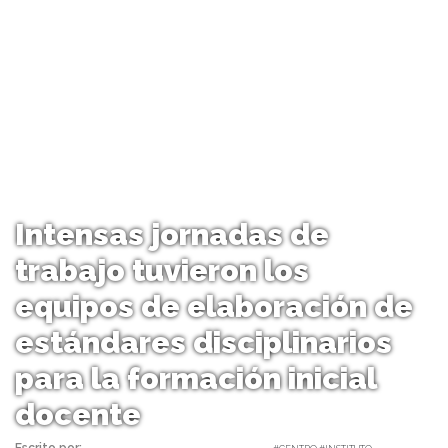
Intensas jornadas de
trabajo tuvieron los
equipos de elaboración de
estándares disciplinarios
para la formación inicial
docente
Escrito por:
Carolina Angulo | 08/08/2017 |