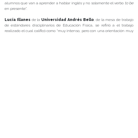
alumnos que van a aprender a hablar inglés y no solamente el verbo
to be
en presente”.
Lucía Illanes
de la
Universidad Andrés Bello
, de la mesa de trabajo
de estándares disciplinarios de Educación Física, se refirió a el trabajo
realizado el cual calificó como “muy intenso, pero con una orientación muy
clara de parte del CPEIP y el Mineduc. Hemos revisado los estándares
antiguos para poder construir los nuevos. Estamos haciendo un trabajo
colaborativo, ya que el equipo está formado por académicos y profesores de
aula, todos abocados a la construcción de estos estándares”.
Galería de Imágenes en
Flickr