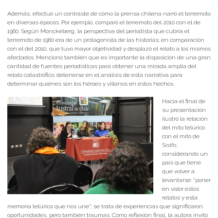
Además, efectuó un contraste de cómo la prensa chilena narró el terremoto
en diversas épocas. Por ejemplo, comparó el terremoto del 2010 con el de
1960. Según Monckeberg, la perspectiva del periodista que cubría el
terremoto de 1960 era de un protagonista de las historias; en comparación
con el del 2010, que tuvo mayor objetividad y desplazó el relato a los mismos
afectados. Mencionó también que es importante la disposición de una gran
cantidad de fuentes periodísticas para obtener una mirada amplia del
relato catastrófico; detenerse en el análisis de esta narrativa para
determinar quiénes son los héroes y villanos en estos hechos.
Hacia el final de
su presentación
ilustró la relación
del mito telúrico
con el mito de
Sísifo,
considerando un
país que tiene
que volver a
levantarse: “poner
en valor estos
relatos y esta
memoria telúrica que nos une”; se trata de experiencias que significaron
oportunidades, pero también traumas. Como reflexión final, la autora invitó