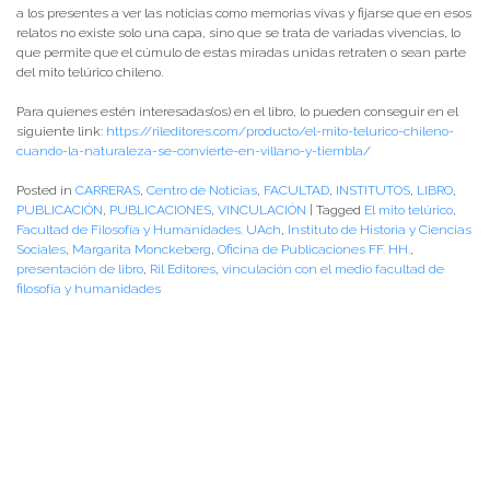
a los presentes a ver las noticias como memorias vivas y fijarse que en esos
relatos no existe solo una capa, sino que se trata de variadas vivencias, lo
que permite que el cúmulo de estas miradas unidas retraten o sean parte
del mito telúrico chileno.
Para quienes estén interesadas(os) en el libro, lo pueden conseguir en el
siguiente link:
https://rileditores.com/producto/el-mito-telurico-chileno-
cuando-la-naturaleza-se-convierte-en-villano-y-tiembla/
Posted in
CARRERAS
,
Centro de Noticias
,
FACULTAD
,
INSTITUTOS
,
LIBRO
,
PUBLICACIÓN
,
PUBLICACIONES
,
VINCULACIÓN
|
Tagged
El mito telúrico
,
Facultad de Filosofía y Humanidades. UAch
,
Instituto de Historia y Ciencias
Sociales
,
Margarita Monckeberg
,
Oficina de Publicaciones FF. HH.
,
presentación de libro
,
Ril Editores
,
vinculación con el medio facultad de
filosofía y humanidades