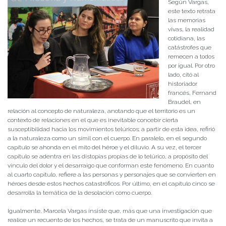
Según Vargas,
este texto retrata
las memorias
vivas, la realidad
cotidiana, las
catástrofes que
remecen a todos
por igual. Por otro
lado, citó al
historiador
francés, Fernand
Braudel, en
relación al concepto de naturaleza, anotando que el territorio es un
contexto de relaciones en el que es inevitable concebir cierta
susceptibilidad hacia los movimientos telúricos; a partir de esta idea, refirió
a la naturaleza como un símil con el cuerpo. En paralelo, en el segundo
capítulo se ahonda en el mito del héroe y el diluvio. A su vez, el tercer
capítulo se adentra en las distopías propias de lo telúrico, a propósito del
vínculo del dolor y el desarraigo que conforman este fenómeno. En cuanto
al cuarto capítulo, refiere a las personas y personajes que se convierten en
héroes desde estos hechos catastróficos. Por último, en el capítulo cinco se
desarrolla la temática de la desolación como cuerpo.
Igualmente, Marcela Vargas insiste que, más que una investigación que
realice un recuento de los hechos, se trata de un manuscrito que invita a