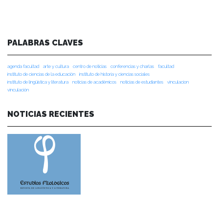
PALABRAS CLAVES
agenda facultad
arte y cultura
centro de noticias
conferencias y charlas
facultad
instituto de ciencias de la educación
instituto de historia y ciencias sociales
instituto de lingüística y literatura
noticias de académicos
noticias de estudiantes
vinculacion
vinculación
NOTICIAS RECIENTES
NOTICIAS 28/07/2026