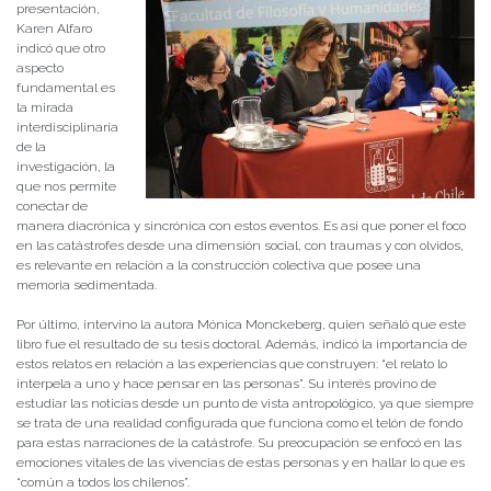
presentación,
Karen Alfaro
indicó que otro
aspecto
fundamental es
la mirada
interdisciplinaria
de la
investigación, la
que nos permite
conectar de
manera diacrónica y sincrónica con estos eventos. Es así que poner el foco
en las catástrofes desde una dimensión social, con traumas y con olvidos,
es relevante en relación a la construcción colectiva que posee una
memoria sedimentada.
Por último, intervino la autora Mónica Monckeberg, quien señaló que este
libro fue el resultado de su tesis doctoral. Además, indicó la importancia de
estos relatos en relación a las experiencias que construyen: “el relato lo
interpela a uno y hace pensar en las personas”. Su interés provino de
estudiar las noticias desde un punto de vista antropológico, ya que siempre
se trata de una realidad configurada que funciona como el telón de fondo
para estas narraciones de la catástrofe. Su preocupación se enfocó en las
emociones vitales de las vivencias de estas personas y en hallar lo que es
“común a todos los chilenos”.