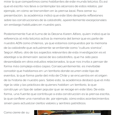
mirar lo que compartimos como habitantes de este mundo telúrico. Es así
que el escrito nos lleva a contemplar los alcances de estos relatos, por
ejemplo, en cómo se transmiten en la prensa local. Para cerrar su
presentación, la académica indicó que este libro despierta reflexiones
sobre las construcciones de la catástrofe, aparentemente excepcionales
sin embargo habituales en nuestro país.
Posteriormente fue el turno de la Decana Karen Alfaro, quien indicó que la
referencia al mito telúrico activa la memoria del temor que es parte de
nuestro ADN como chilenos, ya que estamos compuestos por la memoria
de la catástrofe que actualmente se entiende como “cultura sísmica”.
Según Alfaro, otro de los aspectos relevantes de esta investigación es el
abordaje a la dimensión social de las catástrofes, que ha sido poco
desarrollada en otros estudios relacionados, lo que nos invita a pensar de
forma más compleja estas capas. Consecuentemente, es inevitable
concebir que habitamos en un territorio donde ocurren este tipo de
eventos, lo que forma parte del mito de Chile y se encuentra en el origen
de la historia de nuestro país. Sobre esto, la académica destacó que el mito
rige la vida y las prácticas de quienes habitan un territorio, lo que
construye un tipo de saber popular que se recoge en este libro. De esta
forma, una fuente que contribuye a esta construcción es la prensa escrita,
la que confiere una narrativa de, por ejemplo, cómo estos acontecimientos
sirven para actualizar ciertos valores y sentires patrióticos.
Como cierre de su