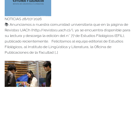
NOTICIAS 28/07/2026
📚 Anunciamos a nuestra comunidad universitaria que en la página de
Revistas UACh (http://revistas.uach.cl/), ya se encuentra disponible para
su lectura y descarga la edición del n° 77 de Estudios Filológicos (EFIL),
publicado recientemente. Felicitamos al equipo editorial de Estudios
Filológicos, al Instituto de Lingüística y Literatura, la Oficina de
Publicaciones de la Facultad […]
NOTICIAS 15/07/2026
Muchos de estos recursos fueron implementados durante el semestre en
las residencias de Mejor Niñez Nidal y Las Parras, espacios donde el
estudiantado desarrolló experiencias de aprendizaje y acompañamiento.