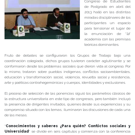
Congreso de Estudiantes
de Postgrado en abril del
2013 halló en las distintas
miradas disciplinares de los
participantes un espacio
para tensionar el lugar de
la enunciación de “
la
”
academia con las premisas
teóricas dominantes.
Fruto de debates se configuraron los Grupos de Trabajo bajo una
coordinación colegiada, dichos grupos tuvieron carácter aglutinante y se
conformaron desde los problemas sociales que dieron vida al congreso. Por
lo mismo, trataron sobre pueblos indígenas, conflictos socioambientales,
educación y transformación social, violencia, revuelta social y resistencia,
arte y poéticas contrahegemónicas y cuerpos, identidades y exclusiones.
El proceso de selección de las ponencias siguió los parámetros clásicos de
la estructura universitaria en este tipo de congresos, pero también incluyó
la presencia de dirigentes invitados, quienes desde sus experiencias y su
compromiso situado con los temas, iluminaron las discusiones de cada una
de las mesas.
“
Conocimientos y saberes ¿Para quién? Conflictos sociales y
Universidad
” se divide en seis capítulos y comienza con la conferencia