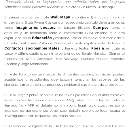
“
Pensando desde la Nayrapacha: una reflexión sobre los lenguajes
simbólicos como prácticas teóricas
” que dictó Silvia Rivera Cusicanqui.
El primer capítulo se titula
Wall Mapu
y contiene 5 artículos más una
entrevista a Silvia Rivera Cusicanqui; el segundo capítulo tiene 4 artículos
sobre
Imaginarios Locales
; el tercero, titulado
Cuerpos
, tiene 2
artículos y un testimonio sobre el movimiento LGBT chileno; el cuarto
capítulo se titula
Educación
y contiene 4 artículos más el testimonio de la
Escuela rural Kume Ruka de Quellón; el quinto capítulo está dedicado a
Conflictos Socioambientales
y tiene 4 textos;
Poesía
se titula el
sexto, y último capítulo, con intervenciones de Sergio Mansilla, Clemente
Riedemann, Yanko González, Rosa Alcayaga, Luciana Mellado, Verónica
Zondek y Jorge Maldonado.
En este libro convergen textos de dirigentes sociales, activistas, poetas,
académicos y estudiantes que buscan tensionar los saberes de las
ciencias humanas con los procesos y problemáticas propias de la sociedad.
El Dr. © Jorge Spídola señaló que los textos presentes en el libro están en
tenor con las discusiones propias del 2013, tales como la ley Zamudio, el
llamado No + AFP, el debate por un aborto legal, las discusiones por la
igualdad de género, entre otras, para debatir sobre qué lugar ocupa el
investigador/a con respecto a los temas sociales.
EL Director de Postgrado de la UACh, Dr. Rodrigo Browne, invitó a la Escuela