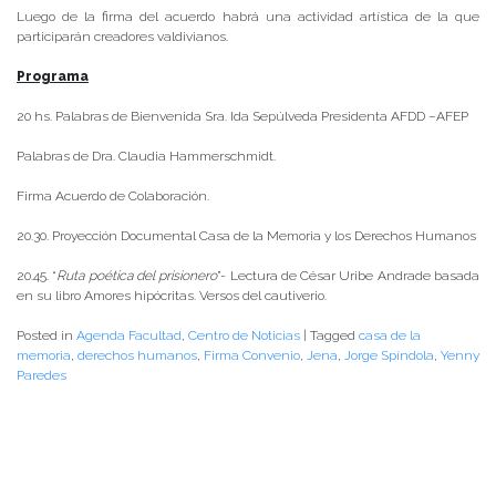
Luego de la firma del acuerdo habrá una actividad artística de la que
participarán creadores valdivianos.
Programa
20 hs. Palabras de Bienvenida Sra. Ida Sepúlveda Presidenta AFDD –AFEP
Palabras de Dra. Claudia Hammerschmidt.
Firma Acuerdo de Colaboración.
20.30. Proyección Documental Casa de la Memoria y los Derechos Humanos
20.45. “
Ruta poética del prisionero
”- Lectura de César Uribe Andrade basada
en su libro Amores hipócritas. Versos del cautiverio.
Posted in
Agenda Facultad
,
Centro de Noticias
|
Tagged
casa de la
memoria
,
derechos humanos
,
Firma Convenio
,
Jena
,
Jorge Spíndola
,
Yenny
Paredes