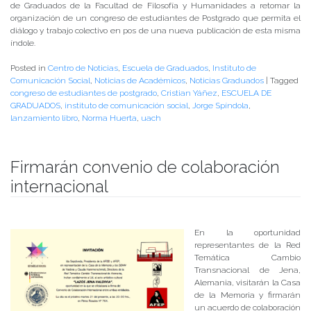
de Graduados de la Facultad de Filosofía y Humanidades a retomar la
organización de un congreso de estudiantes de Postgrado que permita el
diálogo y trabajo colectivo en pos de una nueva publicación de esta misma
índole.
Posted in
Centro de Noticias
,
Escuela de Graduados
,
Instituto de
Comunicación Social
,
Noticias de Académicos
,
Noticias Graduados
|
Tagged
congreso de estudiantes de postgrado
,
Cristian Yáñez
,
ESCUELA DE
GRADUADOS
,
instituto de comunicación social
,
Jorge Spíndola
,
lanzamiento libro
,
Norma Huerta
,
uach
Firmarán convenio de colaboración
internacional
Publicado el
16/03/2017
- Facultad de Filosofía y Humanidades
En la oportunidad
representantes de la Red
Temática Cambio
Transnacional de Jena,
Alemania, visitarán la Casa
de la Memoria y firmarán
un acuerdo de colaboración