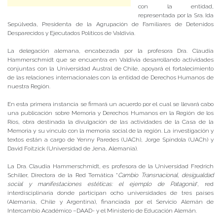
con la entidad,
representada por la Sra. Ida
Sepúlveda, Presidenta de la Agrupación de Familiares de Detenidos
Desparecidos y Ejecutados Políticos de Valdivia.
La delegación alemana, encabezada por la profesora Dra. Claudia
Hammerschmidt que se encuentra en Valdivia desarrollando actividades
conjuntas con la Universidad Austral de Chile, apoyará el fortalecimiento
de las relaciones internacionales con la entidad de Derechos Humanos de
nuestra Región.
En esta primera instancia se firmará un acuerdo por el cual se llevará cabo
una publicación sobre Memoria y Derechos Humanos en la Región de los
Ríos, obra destinada la divulgación de las actividades de la Casa de la
Memoria y su vínculo con la memoria social de la región. La investigación y
textos están a cargo de Yenny Paredes (UACh), Jorge Spíndola (UACh) y
David Foitzick (Universidad de Jena, Alemania).
La Dra. Claudia Hammerschmidt, es profesora de la Universidad Fredrich
Schiller, Directora de la Red Temática “
Cambio Transnacional, desigualdad
social y manifestaciones estéticas: el ejemplo de Patagonia
”, red
interdisciplinaria donde participan ocho universidades de tres países
(Alemania, Chile y Argentina), financiada por el Servicio Alemán de
Intercambio Académico –DAAD- y el Ministerio de Educación Alemán.