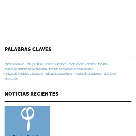
PALABRAS CLAVES
agenda facultad
arte y cultura
centro de noticias
conferencias y charlas
facultad
instituto de ciencias de la educación
instituto de historia y ciencias sociales
instituto de lingüística y literatura
noticias de académicos
noticias de estudiantes
vinculacion
vinculación
NOTICIAS RECIENTES