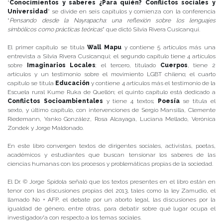
“
Conocimientos y saberes ¿Para quién? Conflictos sociales y
Universidad
” se divide en seis capítulos y comienza con la conferencia
“
Pensando desde la Nayrapacha: una reflexión sobre los lenguajes
simbólicos como prácticas teóricas
” que dictó Silvia Rivera Cusicanqui.
El primer capítulo se titula
Wall Mapu
y contiene 5 artículos más una
entrevista a Silvia Rivera Cusicanqui; el segundo capítulo tiene 4 artículos
sobre
Imaginarios Locales
; el tercero, titulado
Cuerpos
, tiene 2
artículos y un testimonio sobre el movimiento LGBT chileno; el cuarto
capítulo se titula
Educación
y contiene 4 artículos más el testimonio de la
Escuela rural Kume Ruka de Quellón; el quinto capítulo está dedicado a
Conflictos Socioambientales
y tiene 4 textos;
Poesía
se titula el
sexto, y último capítulo, con intervenciones de Sergio Mansilla, Clemente
Riedemann, Yanko González, Rosa Alcayaga, Luciana Mellado, Verónica
Zondek y Jorge Maldonado.
En este libro convergen textos de dirigentes sociales, activistas, poetas,
académicos y estudiantes que buscan tensionar los saberes de las
ciencias humanas con los procesos y problemáticas propias de la sociedad.
El Dr. © Jorge Spídola señaló que los textos presentes en el libro están en
tenor con las discusiones propias del 2013, tales como la ley Zamudio, el
llamado No + AFP, el debate por un aborto legal, las discusiones por la
igualdad de género, entre otras, para debatir sobre qué lugar ocupa el
investigador/a con respecto a los temas sociales.