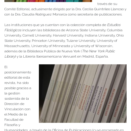
través de su
Comité Editorial, actualmente dirigido por la Dra. Cecilia Quintrileo Llancao y
con la Dra. Claudia Rodríguez Monarca como secretaria de publicaciones.
Las instituciones que ya cuentan con la colección completa de
Estudios
Filológicos
incluyen las bibliotecas de Arizona State University, Columbia
University, Cornell University, Harvard University, Indiana University, Ohio
State University, Princeton University, Tulane University, University of
Massachusetts, University of Minnesota y University of Wisconsin,
además de la Biblioteca Pública de Nueva York (
The New York Public
Library
) y la Librería Iberoamericana Vervuert en Madrid, España.
El
posicionamiento
editorial de esta
revista, ha sido
posible gracias a
la gestión
sostenida de la
Dirección de
Vinculación con
el Medio de la
Facultad de
Filosofía y
Humanidades, a través de la Oficina de Publicaciones (cuyo encargado es