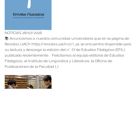
NOTICIAS 28/07/2026
📚 Anunciamos a nuestra comunidad universitaria que en la página de
Revistas UACh (http://revistas.uach.cl/), ya se encuentra disponible para
su lectura y descarga la edición del n° 77 de Estudios Filológicos (EFIL),
publicado recientemente. Felicitamos al equipo editorial de Estudios
Filológicos, al Instituto de Lingüística y Literatura, la Oficina de
Publicaciones de la Facultad […]
NOTICIAS 15/07/2026
Muchos de estos recursos fueron implementados durante el semestre en
las residencias de Mejor Niñez Nidal y Las Parras, espacios donde el