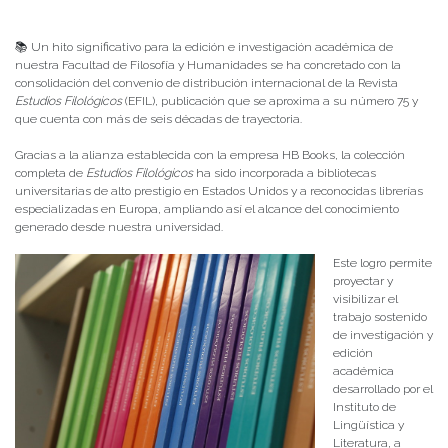
Publicado el
13/06/2025
- Facultad de Filosofía y Humanidades
📚 Un hito significativo para la edición e investigación académica de
nuestra Facultad de Filosofía y Humanidades se ha concretado con la
consolidación del convenio de distribución internacional de la Revista
Estudios Filológicos
(EFIL), publicación que se aproxima a su número 75 y
que cuenta con más de seis décadas de trayectoria.
Gracias a la alianza establecida con la empresa HB Books, la colección
completa de
Estudios Filológicos
ha sido incorporada a bibliotecas
universitarias de alto prestigio en Estados Unidos y a reconocidas librerías
especializadas en Europa, ampliando así el alcance del conocimiento
generado desde nuestra universidad.
Este logro permite
proyectar y
visibilizar el
trabajo sostenido
de investigación y
edición
académica
desarrollado por el
Instituto de
Lingüística y
Literatura, a