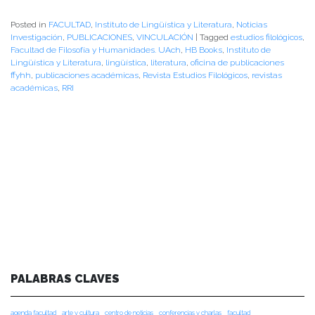
Posted in
FACULTAD
,
Instituto de Lingüística y Literatura
,
Noticias
Investigación
,
PUBLICACIONES
,
VINCULACIÓN
|
Tagged
estudios filológicos
,
Facultad de Filosofía y Humanidades. UAch
,
HB Books
,
Instituto de
Lingüística y Literatura
,
lingüística
,
literatura
,
oficina de publicaciones
ffyhh
,
publicaciones académicas
,
Revista Estudios Filológicos
,
revistas
académicas
,
RRI
PALABRAS CLAVES
agenda facultad
arte y cultura
centro de noticias
conferencias y charlas
facultad