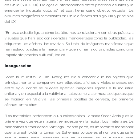
en Chile (S XIX-XX). Diálogos e intersecciones entre prácticas visuales y la
emergente industria cultural”, el cual tiene como objetivo estudiar los
álbumes fotográficos comerciales en Chile a finales del siglo XIX y principios
del XX.
“En este estudio figura cómo los álbumes se relacionan con otras prácticas
visuales que han sido consideradas menores tales como la publicidad, las
etiquetas, los afiches, las revistas. Se trata de imágenes masificadas que
han estado ligadas a la mercancía y que no han sido valoradas como una
importante práctica cultural”, indicó.
Inauguración
Sobre la muestra, la Dra. Rodríguez dio a conocer que los objetos que
principalmente la componen son etiquetas, afiches y viejos envases del
entre siglo, donde se pueden apreciar imágenes ligadas a la industria
chilena y en especial a la valdiviana, tales como las primeras etiquetas que
se hicieron en Valdivia, las primeras botellas de cerveza, los primeros
afiches, entre otros.
“Los materiales pertenecen a un coleccionista llamado Óscar Aedo y es la
primera vez que este material se muestra en la región. Los materiales los
mandamos a traer desde Santiago. Por otra parte, es importante mencionar
que, a la exhibición la llamamos Ephemera porque es el nombre que se le
dan a todas esas imágenes que en principio no se hicieron para