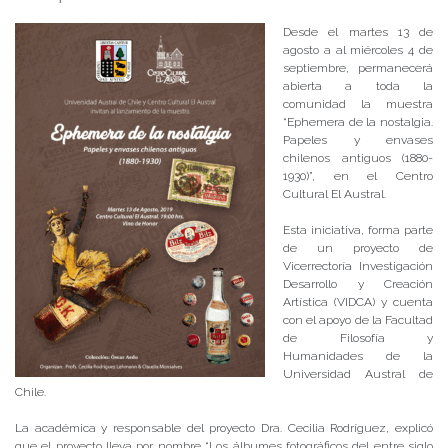
Desde el martes 13 de
agosto a al miércoles 4 de
septiembre, permanecerá
abierta a toda la
comunidad la muestra
“Ephemera de la nostalgia.
Papeles y envases
chilenos antiguos (1880-
1930)”, en el Centro
Cultural El Austral.
Esta iniciativa, forma parte
de un proyecto de
Vicerrectoría Investigación
Desarrollo y Creación
Artística (VIDCA) y cuenta
con el apoyo de la Facultad
de Filosofía y
Humanidades de la
Universidad Austral de
Chile.
La académica y responsable del proyecto Dra. Cecilia Rodríguez, explicó
que el proyecto lleva por nombre “Los álbumes fotográficos del entre siglo