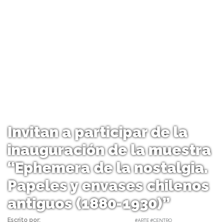
Invitan a participar de la
inauguración de la muestra
“Ephemera de la nostalgia.
Papeles y envases chilenos
antiguos (1880-1930)”
Escrito por:
Carolina Angulo | 12/08/2019 |
#ARTE #CENTRO