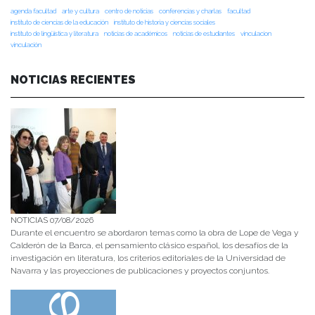
agenda facultad
arte y cultura
centro de noticias
conferencias y charlas
facultad
instituto de ciencias de la educación
instituto de historia y ciencias sociales
instituto de lingüística y literatura
noticias de académicos
noticias de estudiantes
vinculacion
vinculación
NOTICIAS RECIENTES
NOTICIAS 07/08/2026
Durante el encuentro se abordaron temas como la obra de Lope de Vega y
Calderón de la Barca, el pensamiento clásico español, los desafíos de la
investigación en literatura, los criterios editoriales de la Universidad de
Navarra y las proyecciones de publicaciones y proyectos conjuntos.