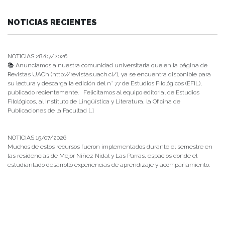
NOTICIAS RECIENTES
NOTICIAS 28/07/2026
📚 Anunciamos a nuestra comunidad universitaria que en la página de
Revistas UACh (http://revistas.uach.cl/), ya se encuentra disponible para
su lectura y descarga la edición del n° 77 de Estudios Filológicos (EFIL),
publicado recientemente. Felicitamos al equipo editorial de Estudios
Filológicos, al Instituto de Lingüística y Literatura, la Oficina de
Publicaciones de la Facultad […]
NOTICIAS 15/07/2026
Muchos de estos recursos fueron implementados durante el semestre en
las residencias de Mejor Niñez Nidal y Las Parras, espacios donde el
estudiantado desarrolló experiencias de aprendizaje y acompañamiento.
NOTICIAS 14/07/2026
La instancia convocó a equipos académicos y profesionales con el fin de
diseñar líneas prioritarias de colaboración y establecer las bases de un plan
de trabajo conjunto para el fortalecimiento de la educación pública.