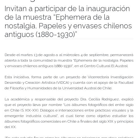
Invitan a participar de la inauguración
de la muestra “Ephemera de la
nostalgia. Papeles y envases chilenos
antiguos (1880-1930)”
Publicado el
12/08/2019
- Facultad de Filosofía y Humanidades
Desde el martes 13 de agosto a al miércoles 4 de septiembre, permanecerá
abierta a toda la comunidad la muestra “Ephemera de la nostalgia. Papeles
y envases chilenos antiguos (1880-1930)”, en el Centro Cultural El Austral.
Esta iniciativa, forma parte de un proyecto de Vicerrectoría Investigación
Desarrollo y Creación Artística (VIDCA) y cuenta con el apoyo de la Facultad
de Filosofía y Humanidades de la Universidad Austral de Chile.
La académica y responsable del proyecto Dra. Cecilia Rodríguez, explicó
que el proyecto lleva por nombre “Los álbumes fotográficos del entre siglo
en Chile (S XIX-XX). Diálogos e intersecciones entre prácticas visuales y la
emergente industria cultural”, el cual tiene como objetivo estudiar los
álbumes fotográficos comerciales en Chile a finales del siglo XIX y principios
del XX.