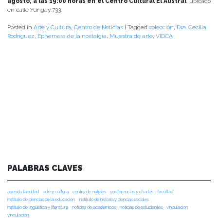
agosto, a las 19:00 horas en el Centro Cultural El Austral
, ubicado
en calle Yungay 733.
Posted in
Arte y Cultura
,
Centro de Noticias
|
Tagged
colección
,
Dra. Cecilia
Rodríguez
,
Ephemera de la nostalgia
,
Muestra de arte
,
VIDCA
PALABRAS CLAVES
agenda facultad
arte y cultura
centro de noticias
conferencias y charlas
facultad
instituto de ciencias de la educación
instituto de historia y ciencias sociales
instituto de lingüística y literatura
noticias de académicos
noticias de estudiantes
vinculacion
vinculación