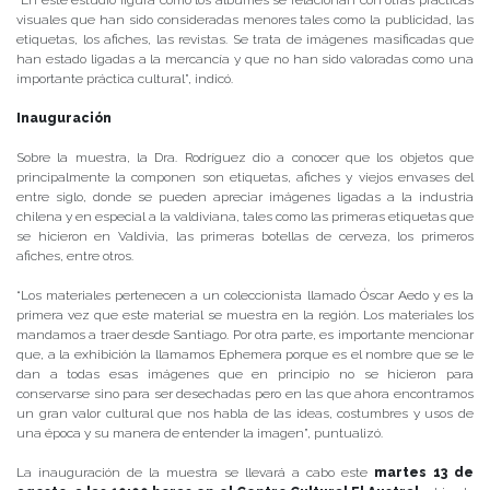
“En este estudio figura cómo los álbumes se relacionan con otras prácticas
visuales que han sido consideradas menores tales como la publicidad, las
etiquetas, los afiches, las revistas. Se trata de imágenes masificadas que
han estado ligadas a la mercancía y que no han sido valoradas como una
importante práctica cultural”, indicó.
Inauguración
Sobre la muestra, la Dra. Rodríguez dio a conocer que los objetos que
principalmente la componen son etiquetas, afiches y viejos envases del
entre siglo, donde se pueden apreciar imágenes ligadas a la industria
chilena y en especial a la valdiviana, tales como las primeras etiquetas que
se hicieron en Valdivia, las primeras botellas de cerveza, los primeros
afiches, entre otros.
“Los materiales pertenecen a un coleccionista llamado Óscar Aedo y es la
primera vez que este material se muestra en la región. Los materiales los
mandamos a traer desde Santiago. Por otra parte, es importante mencionar
que, a la exhibición la llamamos Ephemera porque es el nombre que se le
dan a todas esas imágenes que en principio no se hicieron para
conservarse sino para ser desechadas pero en las que ahora encontramos
un gran valor cultural que nos habla de las ideas, costumbres y usos de
una época y su manera de entender la imagen”, puntualizó.
La inauguración de la muestra se llevará a cabo este
martes 13 de