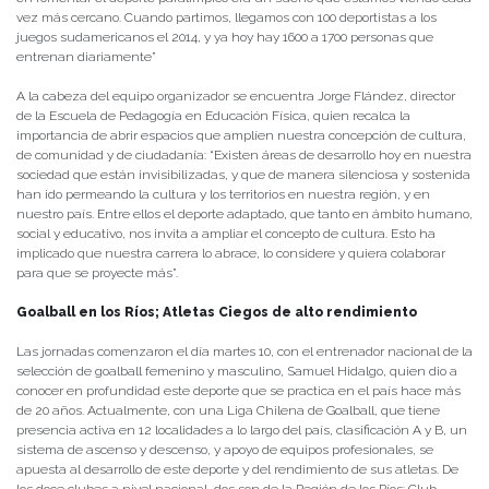
vez más cercano. Cuando partimos, llegamos con 100 deportistas a los
juegos sudamericanos el 2014, y ya hoy hay 1600 a 1700 personas que
entrenan diariamente”
A la cabeza del equipo organizador se encuentra Jorge Flández, director
de la Escuela de Pedagogía en Educación Física, quien recalca la
importancia de abrir espacios que amplíen nuestra concepción de cultura,
de comunidad y de ciudadanía: “Existen áreas de desarrollo hoy en nuestra
sociedad que están invisibilizadas, y que de manera silenciosa y sostenida
han ido permeando la cultura y los territorios en nuestra región, y en
nuestro país. Entre ellos el deporte adaptado, que tanto en ámbito humano,
social y educativo, nos invita a ampliar el concepto de cultura. Esto ha
implicado que nuestra carrera lo abrace, lo considere y quiera colaborar
para que se proyecte más”.
Goalball en los Ríos; Atletas Ciegos de alto rendimiento
Las jornadas comenzaron el día martes 10, con el entrenador nacional de la
selección de goalball femenino y masculino, Samuel Hidalgo, quien dio a
conocer en profundidad este deporte que se practica en el país hace más
de 20 años. Actualmente, con una Liga Chilena de Goalball, que tiene
presencia activa en 12 localidades a lo largo del país, clasificación A y B, un
sistema de ascenso y descenso, y apoyo de equipos profesionales, se
apuesta al desarrollo de este deporte y del rendimiento de sus atletas. De
los doce clubes a nivel nacional, dos son de la Región de los Ríos: Club