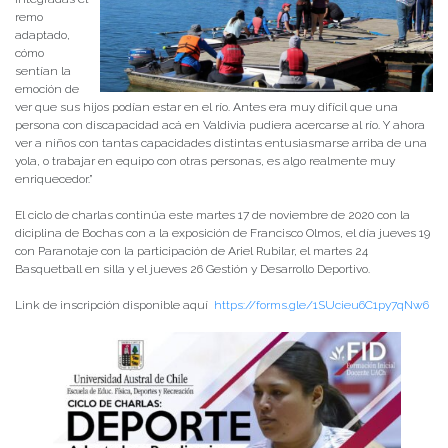
remo
adaptado,
cómo
sentían la
emoción de
ver que sus hijos podían estar en el río. Antes era muy difícil que una
persona con discapacidad acá en Valdivia pudiera acercarse al río. Y ahora
ver a niños con tantas capacidades distintas entusiasmarse arriba de una
yola, o trabajar en equipo con otras personas, es algo realmente muy
enriquecedor.”
El ciclo de charlas continúa este martes 17 de noviembre de 2020 con la
diciplina de Bochas con a la exposición de Francisco Olmos, el día jueves 19
con Paranotaje con la participación de Ariel Rubilar, el martes 24
Basquetball en silla y el jueves 26 Gestión y Desarrollo Deportivo.
Link de inscripción disponible aquí
https://forms.gle/1SUcieu6C1py7qNw6