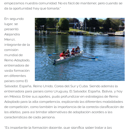
empezamos nuestra comunidad. No es fácil de mantener, pero cuando se
da la oportunidad hay que tomarla.”
En segundo
lugar, se
presentó
Alejandra
Menzi,
integrante de la
comisión
mundial de
Remo Adaptado,
entrenadora de
vasta formación
en diferentes
países como El
Salvador, España, Reino Unido, Corea del Sur y Cuba. Siendo además la
entrenadora para países como Uruguay, El Salvador, España, Bolivia, y hoy
en México. Entre sus aportes, pudo profundizar en estrategias de Remo
Adaptado para la alta competencia, explicando las diferentes modalidades
de competición, como también la importancia de la correcta clasificación de
los atletas, para así brindar alternativas de adaptación acordes a las
características de cada persona.
“Es importante la formación docente, que significa saber tratar a las