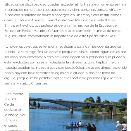
situación de discapacidad puedan acceder al río. Hasta el momento se han
incorporado remeros con ceguera o baja visión, personas sordas, niñas y
niños con síndrome de down o asperger, en un trabajo con instituciones
como la Escuela Anne Sullivan, Centro San Marcos, o escuela Walter
Smith, entre otros. Los profesores de la rama náutica de la Escuela de
Educación Física, Mauricio Cifuentes y el ex campeón mundial de remo,
Miguel Cerda, compartieron la importancia de este tipo de iniciativas.
“Uno de los objetivos es tensionar el sistema para darnos cuenta que se
puede. Para mí significa un desafío porque mi visión, como ingeniero es dar
solución para incorporar a esta actividad deportiva a personas que puedan
estar excluidas por no estar adaptada la infraestructura. Implica mejorar
nuestra academia, nuestra actividad pedagógica, y eso seguimos haciendo
hasta hoy con los diferentes colegios de la ciudad, y eso nos llena de
orgullo, porque se ha podido ampliar el espectro de personas que reman”,
señala Mauricio Cifuentes.
Finalmente,
Miguel
Cerda
destacó en
la charla “ver
familias
enteras
integradas el