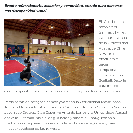
Evento reúne deporte, inclusión y comunidad, creado para personas
con discapacidad visual.
El sábado 31 de
mayo en el
Gimnasio I y II el
Campus Isla Teja
de la Universidad
Austral de Chile
(UACh) se
efectuará el
tercer
campeonato
universitario de
Goalball. Deporte
paralímpico
creado específicamente para personas ciegas y con discapacidad visual.
Participarán en categoría damas y varones; la Universidad Mayor, sede
Temuco; Universidad Autónoma de Chile, sede Temuco; Selección Nacional
Juvenil de Goalball; Club Deportivo Antu de Lanco; y la Universidad Austral
de Chile. El torneo inicia a las 9.00 horas y tendrá su inauguración al
mediodía con la presencia de autoridades locales y regionales, para
finalizar alrededor de las 19 horas.