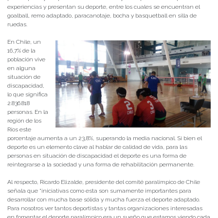
experiencias y presentan su deporte, entre los cuales se encuentran el
goalball, remo adaptado, paracanotaje, bocha y basquetball en silla de
ruedas.
En Chile, un
16,7% de la
población vive
en alguna
situación de
discapacidad,
lo que significa
2.836.818
personas. En la
región de los
Ríos este
porcentaje aumenta a un 23,8%, superando la media nacional. Si bien el
deporte es un elemento clave al hablar de calidad de vida, para las
personas en situación de discapacidad el deporte es una forma de
reintegrarse a la sociedad y una forma de rehabilitación permanente.
Al respecto, Ricardo Elizalde, presidente del comité paralímpico de Chile
señala que “iniciativas como esta son sumamente importantes para
desarrollar con mucha base sólida y mucha fuerza el deporte adaptado.
Para nosotros ver tantos deportistas y tantas organizaciones interesadas
en fomentar el deporte paralímpico era un sueño que estamos viendo cada