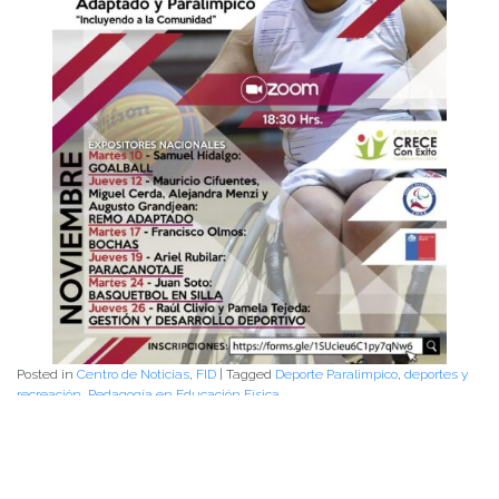
Posted in
Centro de Noticias
,
FID
|
Tagged
Deporte Paralimpico
,
deportes y
recreación
,
Pedagogía en Educación Física
Pedagogía en Educación Física,