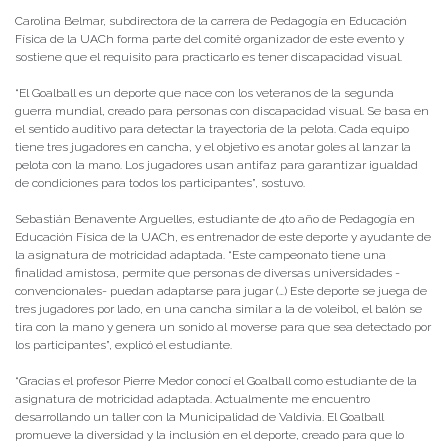
Carolina Belmar, subdirectora de la carrera de Pedagogía en Educación
Física de la UACh forma parte del comité organizador de este evento y
sostiene que el requisito para practicarlo es tener discapacidad visual.
“El Goalball es un deporte que nace con los veteranos de la segunda
guerra mundial, creado para personas con discapacidad visual. Se basa en
el sentido auditivo para detectar la trayectoria de la pelota. Cada equipo
tiene tres jugadores en cancha, y el objetivo es anotar goles al lanzar la
pelota con la mano. Los jugadores usan antifaz para garantizar igualdad
de condiciones para todos los participantes”, sostuvo.
Sebastián Benavente Arguelles, estudiante de 4to año de Pedagogía en
Educación Física de la UACh, es entrenador de este deporte y ayudante de
la asignatura de motricidad adaptada. “Este campeonato tiene una
finalidad amistosa, permite que personas de diversas universidades -
convencionales- puedan adaptarse para jugar (…) Este deporte se juega de
tres jugadores por lado, en una cancha similar a la de voleibol, el balón se
tira con la mano y genera un sonido al moverse para que sea detectado por
los participantes”, explicó el estudiante.
“Gracias el profesor Pierre Medor conocí el Goalball como estudiante de la
asignatura de motricidad adaptada. Actualmente me encuentro
desarrollando un taller con la Municipalidad de Valdivia. El Goalball
promueve la diversidad y la inclusión en el deporte, creado para que lo