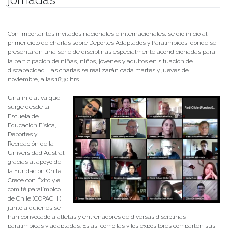
Publicado el
16/11/2020
- Facultad de Filosofía y Humanidades
Con importantes invitados nacionales e internacionales, se dio inicio al
primer ciclo de charlas sobre Deportes Adaptados y Paralímpicos, donde se
presentarán una serie de disciplinas especialmente acondicionadas para
la participación de niñas, niños, jóvenes y adultos en situación de
discapacidad. Las charlas se realizarán cada martes y jueves de
noviembre, a las 18:30 hrs.
Una iniciativa que
surge desde la
Escuela de
Educación Física,
Deportes y
Recreación de la
Universidad Austral,
gracias al apoyo de
la Fundación Chile
Crece con Éxito y el
comité paralímpico
de Chile (COPACHI),
junto a quienes se
han convocado a atletas y entrenadores de diversas disciplinas
paralímpicas y adaptadas. Es así como las y los expositores comparten sus