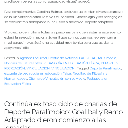
practiquen personas con discapacidad visual”, agregó.
Para complementar, Carolina Belmar, sostuvo que existen diversas carreras
de la universidad como Terapia Ocupacional, Kinesiología y las pedagogías,
se encuentran trabajando la inclusión a través del deporte adaptado.
“Aprovecho de invitar a todas las personas para que asistan a este evento,
estará la selección nacional juvenil que son los que nos representan a
nivel paraolímpico. Será una actividad muy bonita para que asistan a
apoyarnos”, dijo.
Posted in
Agenda Facultad
,
Centro de Noticias
,
FACULTAD
,
Multimedia
,
Noticias de Estudiantes
,
PEDAGOGÍA EN EDUDACIÓN FÍSICA, DEPORTE Y
RECREACIÓN
,
VINCULACION
,
VINCULACIÓN
|
Tagged
Deporte Paralimpico
,
escuela de pedagogía en educación física
,
Facultad de Filosofia y
Humanidades
,
Oficina de Vinculación con el Medio
,
Pedagogia en
Educación Física
Continúa exitoso ciclo de charlas de
Deporte Paralímpico: Goallbal y Remo
Adaptado dieron comienzo a las
jornadas