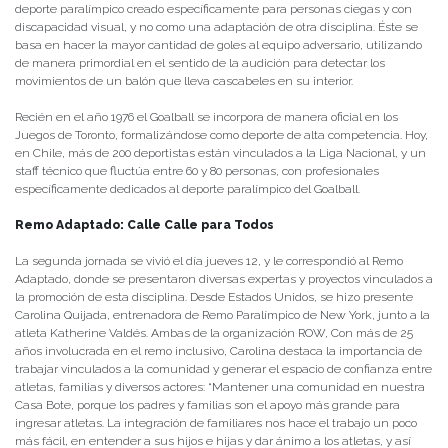
deporte paralímpico creado específicamente para personas ciegas y con
discapacidad visual, y no como una adaptación de otra disciplina. Éste se
basa en hacer la mayor cantidad de goles al equipo adversario, utilizando
de manera primordial en el sentido de la audición para detectar los
movimientos de un balón que lleva cascabeles en su interior.
Recién en el año 1976 el Goalball se incorpora de manera oficial en los
Juegos de Toronto, formalizándose como deporte de alta competencia. Hoy,
en Chile, más de 200 deportistas están vinculados a la Liga Nacional, y un
staff técnico que fluctúa entre 60 y 80 personas, con profesionales
específicamente dedicados al deporte paralímpico del Goalball.
Remo Adaptado: Calle Calle para Todos
La segunda jornada se vivió el día jueves 12, y le correspondió al Remo
Adaptado, donde se presentaron diversas expertas y proyectos vinculados a
la promoción de esta disciplina. Desde Estados Unidos, se hizo presente
Carolina Quijada, entrenadora de Remo Paralímpico de New York, junto a la
atleta Katherine Valdés. Ambas de la organización ROW, Con más de 25
años involucrada en el remo inclusivo, Carolina destaca la importancia de
trabajar vinculados a la comunidad y generar el espacio de confianza entre
atletas, familias y diversos actores: “Mantener una comunidad en nuestra
Casa Bote, porque los padres y familias son el apoyo más grande para
ingresar atletas. La integración de familiares nos hace el trabajo un poco
más fácil, en entender a sus hijos e hijas y dar ánimo a los atletas, y así