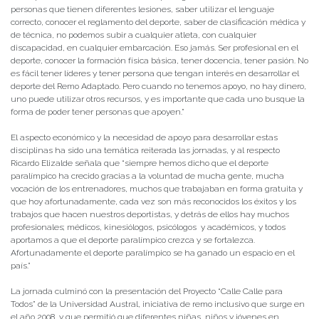
personas que tienen diferentes lesiones, saber utilizar el lenguaje
correcto, conocer el reglamento del deporte, saber de clasificación médica y
de técnica, no podemos subir a cualquier atleta, con cualquier
discapacidad, en cualquier embarcación. Eso jamás. Ser profesional en el
deporte, conocer la formación física básica, tener docencia, tener pasión. No
es fácil tener líderes y tener persona que tengan interés en desarrollar el
deporte del Remo Adaptado. Pero cuando no tenemos apoyo, no hay dinero,
uno puede utilizar otros recursos, y es importante que cada uno busque la
forma de poder tener personas que apoyen.”
El aspecto económico y la necesidad de apoyo para desarrollar estas
disciplinas ha sido una temática reiterada las jornadas, y al respecto
Ricardo Elizalde señala que “siempre hemos dicho que el deporte
paralímpico ha crecido gracias a la voluntad de mucha gente, mucha
vocación de los entrenadores, muchos que trabajaban en forma gratuita y
que hoy afortunadamente, cada vez son más reconocidos los éxitos y los
trabajos que hacen nuestros deportistas, y detrás de ellos hay muchos
profesionales; médicos, kinesiólogos, psicólogos y académicos, y todos
aportamos a que el deporte paralímpico crezca y se fortalezca.
Afortunadamente el deporte paralímpico se ha ganado un espacio en el
país.”
La jornada culminó con la presentación del Proyecto “Calle Calle para
Todos” de la Universidad Austral, iniciativa de remo inclusivo que surge en
el año 2008, y que permitió que diferentes niñas, niños y jóvenes en