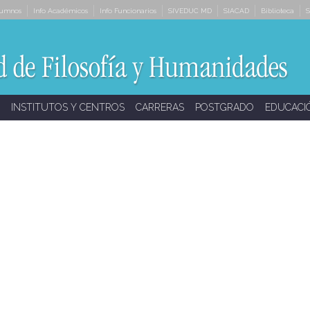
lumnos
Info Académicos
Info Funcionarios
SIVEDUC MD
SIACAD
Biblioteca
S
INSTITUTOS Y CENTROS
CARRERAS
POSTGRADO
EDUCACI