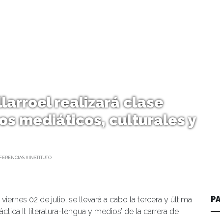
llarroel realizará clase
os mediáticos, culturales y
ERENCIAS #INSTITUTO
P
iernes 02 de julio, se llevará a cabo la tercera y última
áctica II: literatura-lengua y medios’ de la carrera de