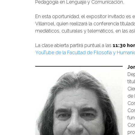
Pedagogía en Lenguaje y Comunicación.
En esta oportunidad, el expositor invitado es 
Villarroel, quien realizará la conferencia tit
mediáticos, culturales y telemáticos, en las a
La clase abierta partirá puntual a las
11:30 ho
YouTube de la Facultad de Filosofía y Human
Jo
Dep
tit
Cie
de 
Com
Com
fun
Com
pro