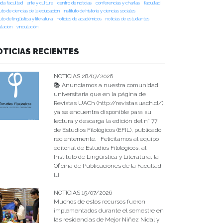
da facultad
arte y cultura
centro de noticias
conferencias y charlas
facultad
tuto de ciencias de la educación
instituto de historia y ciencias sociales
tuto de lingüística y literatura
noticias de académicos
noticias de estudiantes
ulacion
vinculación
OTICIAS RECIENTES
NOTICIAS 28/07/2026
📚 Anunciamos a nuestra comunidad
universitaria que en la página de
Revistas UACh (http://revistas.uach.cl/),
ya se encuentra disponible para su
lectura y descarga la edición del n° 77
de Estudios Filológicos (EFIL), publicado
recientemente. Felicitamos al equipo
editorial de Estudios Filológicos, al
Instituto de Lingüística y Literatura, la
Oficina de Publicaciones de la Facultad
[…]
NOTICIAS 15/07/2026
Muchos de estos recursos fueron
implementados durante el semestre en
las residencias de Mejor Niñez Nidal y