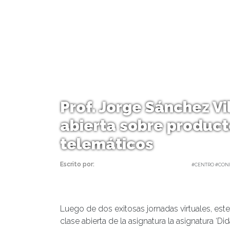
Prof. Jorge Sánchez Vi
abierta sobre product
telemáticos
Escrito por:
Carolina Angulo | 25/06/2021 |
#CENTRO #CONF
Luego de dos exitosas jornadas virtuales, este v
clase abierta de la asignatura la asignatura ‘Did