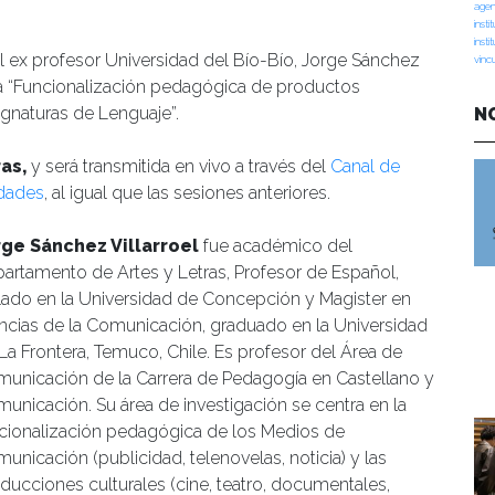
agen
insti
insti
el ex profesor Universidad del Bío-Bío, Jorge Sánchez
vinc
ulada “Funcionalización pedagógica de productos
signaturas de Lenguaje”.
N
ras,
y será transmitida en vivo a través del
Canal de
idades
, al igual que las sesiones anteriores.
rge Sánchez Villarroel
fue académico del
artamento de Artes y Letras, Profesor de Español,
ulado en la Universidad de Concepción y Magister en
ncias de la Comunicación, graduado en la Universidad
La Frontera, Temuco, Chile. Es profesor del Área de
unicación de la Carrera de Pedagogía en Castellano y
unicación. Su área de investigación se centra en la
cionalización pedagógica de los Medios de
unicación (publicidad, telenovelas, noticia) y las
ducciones culturales (cine, teatro, documentales,