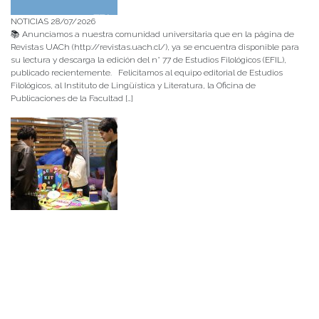
NOTICIAS 28/07/2026
📚 Anunciamos a nuestra comunidad universitaria que en la página de
Revistas UACh (http://revistas.uach.cl/), ya se encuentra disponible para
su lectura y descarga la edición del n° 77 de Estudios Filológicos (EFIL),
publicado recientemente. Felicitamos al equipo editorial de Estudios
Filológicos, al Instituto de Lingüística y Literatura, la Oficina de
Publicaciones de la Facultad […]
NOTICIAS 15/07/2026
Muchos de estos recursos fueron implementados durante el semestre en
las residencias de Mejor Niñez Nidal y Las Parras, espacios donde el
estudiantado desarrolló experiencias de aprendizaje y acompañamiento.