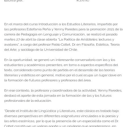
Escrito por:
Carolina Angulo | 12/05/2021 |
#CENTRO
En el marco del curso Introducción a los Estudios Literarios, impartido por
las profesoras Estefanía Peña y Yenny Paredes para la promoción 2021 de la
carrera de Pedagogía en Lenguaje y Comunicación, se realizó el pasado
martes 27 de abril la clase abierta “La Poética de Aristóteles: lecturas y
avatares”, a cargo del profesor Pablo Cottet, Dr. en Filosofía, Estética, Teoría
del Arte, y sociólogo de la Universidad de Chile.
En la oportunidad, se generó un interesante conversatorio con las y los
estudiantes y académicos presentes, en torno a aspectos específicos del
texto, considerado como punto de partida en el desarrollo de las teorías
literarias y estéticas en general, motivo por el cual ocupa un lugar clave en
la formación de futuros profesores y profesoras del área.
En ese contexto, la profesora y coordinadora de la actividad, Yenny Paredes,
destacó el aporte de esta jornada en la formación de las y los futuros
profesionales de la educación.
“Desde el Instituto de Lingüística y Literatura, este clásico es tratado bajo
diversas perspectivas en diferentes asignaturas vinculadas a la poesía y
las artes escénicas, por lo que la presencia de un especialista como el Dr.
Cottet constituye un valioso aporte y un privilegio que agradecemos, en