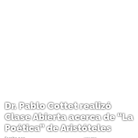
Dr. Pablo Cottet realizó
Clase Abierta acerca de “La
Poética” de Aristóteles