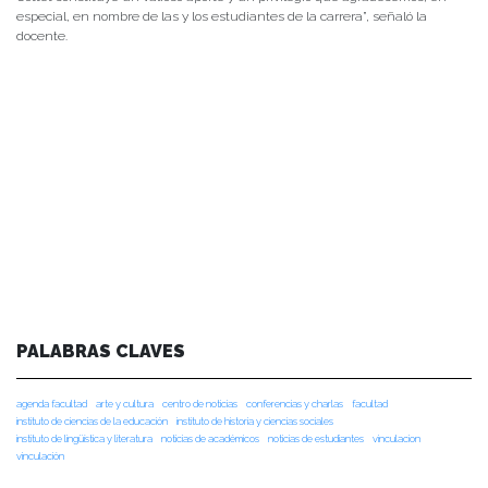
especial, en nombre de las y los estudiantes de la carrera”, señaló la
docente.
PALABRAS CLAVES
agenda facultad
arte y cultura
centro de noticias
conferencias y charlas
facultad
instituto de ciencias de la educación
instituto de historia y ciencias sociales
instituto de lingüística y literatura
noticias de académicos
noticias de estudiantes
vinculacion
vinculación