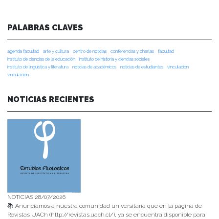
PALABRAS CLAVES
agenda facultad
arte y cultura
centro de noticias
conferencias y charlas
facultad
instituto de ciencias de la educación
instituto de historia y ciencias sociales
instituto de lingüística y literatura
noticias de académicos
noticias de estudiantes
vinculacion
vinculación
NOTICIAS RECIENTES
NOTICIAS 28/07/2026
📚 Anunciamos a nuestra comunidad universitaria que en la página de
Revistas UACh (http://revistas.uach.cl/), ya se encuentra disponible para