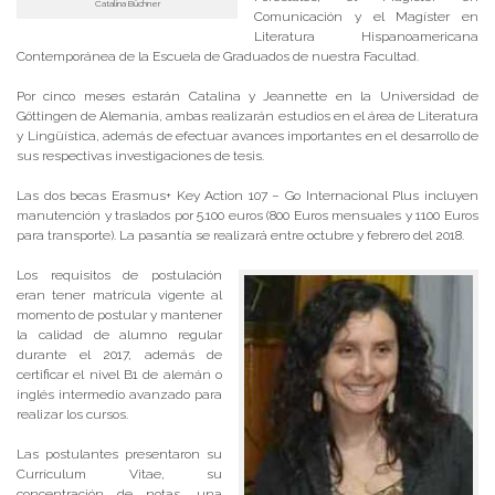
Catalina Büchner
Comunicación y el Magíster en
Literatura Hispanoamericana
Contemporánea de la Escuela de Graduados de nuestra Facultad.
Por cinco meses estarán Catalina y Jeannette en la Universidad de
Göttingen de Alemania, ambas realizarán estudios en el área de Literatura
y Lingüística, además de efectuar avances importantes en el desarrollo de
sus respectivas investigaciones de tesis.
Las dos becas Erasmus+ Key Action 107 – Go Internacional Plus incluyen
manutención y traslados por 5.100 euros (800 Euros mensuales y 1100 Euros
para transporte). La pasantía se realizará entre octubre y febrero del 2018.
Los requisitos de postulación
eran tener matrícula vigente al
momento de postular y mantener
la calidad de alumno regular
durante el 2017, además de
certificar el nivel B1 de alemán o
inglés intermedio avanzado para
realizar los cursos.
Las postulantes presentaron su
Currículum Vitae, su
concentración de notas, una