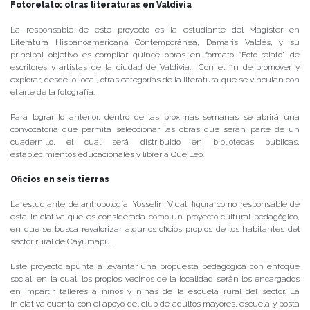
Fotorelato: otras literaturas en Valdivia
La responsable de este proyecto es la estudiante del Magíster en
Literatura Hispanoamericana Contemporánea, Damaris Valdés, y su
principal objetivo es compilar quince obras en formato “Foto-relato” de
escritores y artistas de la ciudad de Valdivia. Con el fin de promover y
explorar, desde lo local, otras categorías de la literatura que se vinculan con
el arte de la fotografía.
Para lograr lo anterior, dentro de las próximas semanas se abrirá una
convocatoria que permita seleccionar las obras que serán parte de un
cuadernillo, el cual será distribuido en bibliotecas públicas,
establecimientos educacionales y librería Qué Leo.
Oficios en seis tierras
La estudiante de antropología, Yosselin Vidal, figura como responsable de
esta iniciativa que es considerada como un proyecto cultural-pedagógico,
en que se busca revalorizar algunos oficios propios de los habitantes del
sector rural de Cayumapu.
Este proyecto apunta a levantar una propuesta pedagógica con enfoque
social, en la cual, los propios vecinos de la localidad serán los encargados
en impartir talleres a niños y niñas de la escuela rural del sector. La
iniciativa cuenta con el apoyo del club de adultos mayores, escuela y posta