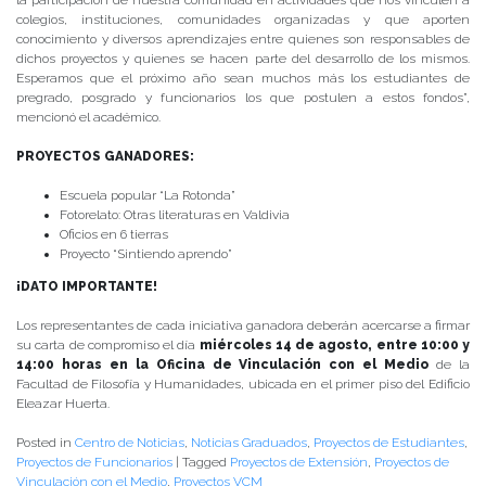
la participación de nuestra comunidad en actividades que nos vinculen a
colegios, instituciones, comunidades organizadas y que aporten
conocimiento y diversos aprendizajes entre quienes son responsables de
dichos proyectos y quienes se hacen parte del desarrollo de los mismos.
Esperamos que el próximo año sean muchos más los estudiantes de
pregrado, posgrado y funcionarios los que postulen a estos fondos”,
mencionó el académico.
PROYECTOS GANADORES:
Escuela popular “La Rotonda”
Fotorelato: Otras literaturas en Valdivia
Oficios en 6 tierras
Proyecto “Sintiendo aprendo”
¡DATO IMPORTANTE!
Los representantes de cada iniciativa ganadora deberán acercarse a firmar
su carta de compromiso el día
miércoles 14 de agosto, entre 10:00 y
14:00 horas en la Oficina de Vinculación con el Medio
de la
Facultad de Filosofía y Humanidades, ubicada en el primer piso del Edificio
Eleazar Huerta.
Posted in
Centro de Noticias
,
Noticias Graduados
,
Proyectos de Estudiantes
,
Proyectos de Funcionarios
|
Tagged
Proyectos de Extensión
,
Proyectos de
Vinculación con el Medio
,
Proyectos VCM