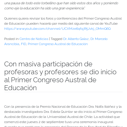
una pausa de todo este torbellino que han sido estos dos años y poniendo
como eje la educación ha sido una gran experiencia”.
Quienes quiera revisar los foros y conferencias del Primer Congreso Austral
de Educación pueden hacerlo por medio del siguiente canal de YouTube
https://www.youtube.com/channel/UCXMze6qfqjR5Jvkj_OMmQ6Q
Posted in
Centro de Noticias
|
Tagged
Dr. Alberto Galaz
,
Dr. Marcelo
Arancibia
,
FID
,
Primer Congreso Austral de Educación
Con masiva participación de
profesoras y profesores se dio inicio
al Primer Congreso Austral de
Educación
Publicado el
02/09/2021
- Facultad de Filosofía y Humanidades
Con la presencia de la Premio Nacional de Educación Dra. Nolfa Ibáñez y la
destacada investigadora Dra. Estela Quintar se dio inicio al Primer Congreso
Austral de Educación de la Universidad Austral de Chile. La actividad que
comenzó este jueves 2 de septiembre tuvo una ceremonia inaugural