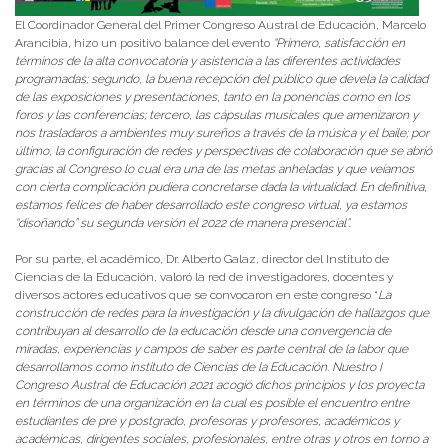
El Coordinador General del Primer Congreso Austral de Educación, Marcelo
Arancibia, hizo un positivo balance del evento
“
Primero, satisfacción en
términos de la alta convocatoria y asistencia a las diferentes actividades
programadas; segundo, la buena recepción del público que devela la calidad
de las exposiciones y presentaciones, tanto en la ponencias como en los
foros y las conferencias; tercero, las cápsulas musicales que amenizaron y
nos trasladaros a ambientes muy sureños a través de la música y el baile; por
último, la configuración de redes y perspectivas de colaboración que se abrió
gracias al Congreso lo cual era una de las metas anheladas y que veíamos
con cierta complicación pudiera concretarse dada la virtualidad. En definitiva,
estamos felices de haber desarrollado este congreso virtual, ya estamos
“disoñando” su segunda versión el 2022 de manera presencial”.
Por su parte, el académico, Dr. Alberto Galaz, director del Instituto de
Ciencias de la Educación, valoró la red de investigadores, docentes y
diversos actores educativos que se convocaron en este congreso “
La
construcción de redes para la investigación y la divulgación de hallazgos que
contribuyan al desarrollo de la educación desde una convergencia de
miradas, experiencias y campos de saber es parte central de la labor que
desarrollamos como instituto de Ciencias de la Educación. Nuestro I
Congreso Austral de Educación 2021 acogió dichos principios y los proyecta
en términos de una organización en la cual es posible el encuentro entre
estudiantes de pre y postgrado, profesoras y profesores, académicos y
académicas, dirigentes sociales, profesionales, entre otras y otros en torno a