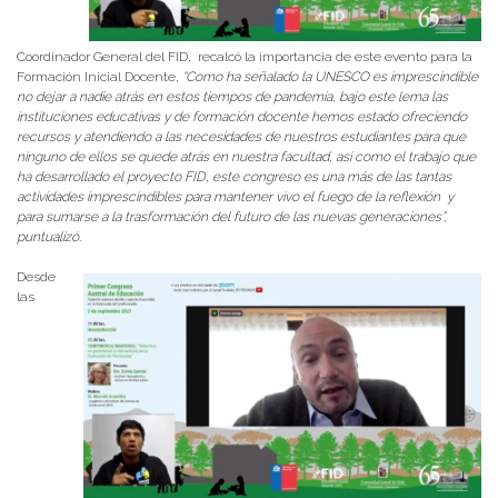
Coordinador General del FID, recalcó la importancia de este evento para la
Formación Inicial Docente,
“Como ha señalado la UNESCO es imprescindible
no dejar a nadie atrás en estos tiempos de pandemia, bajo este lema las
instituciones educativas y de formación docente hemos estado ofreciendo
recursos y atendiendo a las necesidades de nuestros estudiantes para que
ninguno de ellos se quede atrás en nuestra facultad, así como el trabajo que
ha desarrollado el proyecto FID, este congreso es una más de las tantas
actividades imprescindibles para mantener vivo el fuego de la reflexión y
para sumarse a la trasformación del futuro de las nuevas generaciones”,
puntualizó.
Desde
las