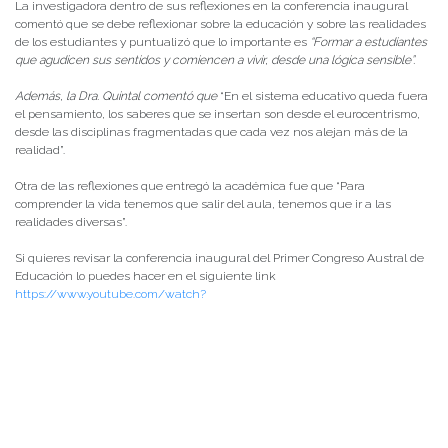
La investigadora dentro de sus reflexiones en la conferencia inaugural
comentó que se debe reflexionar sobre la educación y sobre las realidades
de los estudiantes y puntualizó que lo importante es
“Formar a estudiantes
que agudicen sus sentidos y comiencen a vivir, desde una lógica sensible”.
Además, la Dra. Quintal comentó que
“En el sistema educativo queda fuera
el pensamiento, los saberes que se insertan son desde el eurocentrismo,
desde las disciplinas fragmentadas que cada vez nos alejan más de la
realidad”.
Otra de las reflexiones que entregó la académica fue que “Para
comprender la vida tenemos que salir del aula, tenemos que ir a las
realidades diversas”.
Si quieres revisar la conferencia inaugural del Primer Congreso Austral de
Educación lo puedes hacer en el siguiente link
https://www.youtube.com/watch?
v=QshFKiCMH84&t=7166s&ab_channel=PIFIDUACH
Programa Actividades viernes 3 de septiembre
Más información en /
https://congresoaustraleducacion.cl/