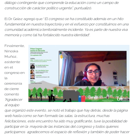
diálogo contingente que comprende la educación como un campo de
construcción de carácter político urgente”, puntualizó.
El Dr. Galaz agregó que “
El congreso se ha constituido además en un hito
fundamental en nuestra trayectoria y en el esfuerzo por constituirnos en una
comunidad académica territorialmente incidente. Ya es parte de nuestra viva
memoria y como tal ha fortalecido nuestra identidad
”.
Finalmente,
Ninoska
Muñoz,
asistente
en el
congreso en
la
ceremonia
de cierre
comentó
“Agradecer
al equipo
que organizó este evento, se notó el trabajo que hay detrás, desde la página
web hasta como se han formado las salas, la estructura, muchas
felicitaciones, este encuentro ha sido muy gratificante, tuve la posibilidad de
participar en la mayoría de las instancias del congreso y todos quienes
participamos agradecemos el espacio de reflexión y también de poder hacer