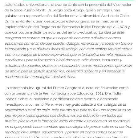
autoridades universitarias, el evento contó con la presencia del Vicerrector
de la Sede Puerto Montt, Dr. Sergio Soza Amigo, quién entregó unas
palabras en representación del Rector de la Universidad Austral de Chile,
Dr. Hans Richter, quién destacó que este congreso se enmarque en la
implementación del Programa de Formación Inicial Docente de la UACh y
que convoque a distintos actores del ámbito educativo
“La idea de este
congreso se resume en que es capaz de convocar a distintos actores
educativos con el fin de que puedan dialogar, reflexionar y trabajar en torno a
la educación y sus distintas áreas de trabajo y en este sentido tanto el rector
como su equipo de trabajo esperamos que esta iniciativa permita mejorar las
condiciones para la formación inicial docente, articulando, innovando y
actualizando aquellos procesos e instalando nuevos mecanismos que sirvan
de apoyo para la gestión académica, desarrollo docente y en especial la
modernización tecnológica”, destacó Soza.
La ceremonia inaugural del Primer Congreso Austral de Educación contó
con la presencia de la Premio Nacional de Educación 2021, Dra. Nolfa
Ibáñez. Sobre la invitación a participar de este evento la destacada
investigadora comentó
“Para mí es muy grato saludar a mis colegas de la
universidad austral de chile, este premio que para mi fue una sorpresa es un
premio para todos quienes nos dedicamos a la educación en todos los
niveles, pienso que la formación inicial docente está ahora en un momento
en el que puede hacer cambios que nos alejen de pensar solo en el control,
rendición de cuentas, adjudicación y pensar en como somos nosotros
personas que incidimos en nuestros estudiantes para tener una formación