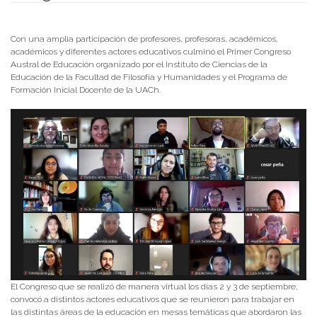
Publicado el
07/09/2021
- Facultad de Filosofía y Humanidades
Con una amplia participación de profesores, profesoras, académicos,
académicos y diferentes actores educativos culminó el Primer Congreso
Austral de Educación organizado por el Instituto de Ciencias de la
Educación de la Facultad de Filosofía y Humanidades y el Programa de
Formación Inicial Docente de la UACh.
El Congreso que se realizó de manera virtual los días 2 y 3 de septiembre,
convocó a distintos actores educativos que se reunieron para trabajar en
las distintas áreas de la educación en mesas temáticas que abordaron las