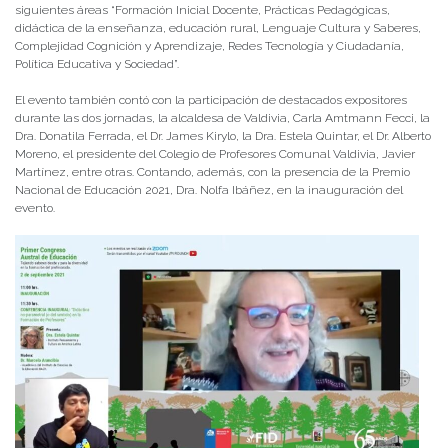
siguientes áreas “Formación Inicial Docente, Prácticas Pedagógicas,
didáctica de la enseñanza, educación rural, Lenguaje Cultura y Saberes,
Complejidad Cognición y Aprendizaje, Redes Tecnología y Ciudadanía,
Política Educativa y Sociedad”.
El evento también contó con la participación de destacados expositores
durante las dos jornadas, la alcaldesa de Valdivia, Carla Amtmann Fecci, la
Dra. Donatila Ferrada, el Dr. James Kirylo, la Dra. Estela Quintar, el Dr. Alberto
Moreno, el presidente del Colegio de Profesores Comunal Valdivia, Javier
Martínez, entre otras. Contando, además, con la presencia de la Premio
Nacional de Educación 2021, Dra. Nolfa Ibáñez, en la inauguración del
evento.