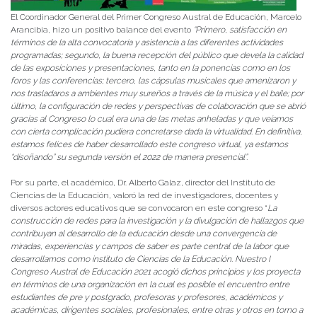
El Coordinador General del Primer Congreso Austral de Educación, Marcelo
Arancibia, hizo un positivo balance del evento
“
Primero, satisfacción en
términos de la alta convocatoria y asistencia a las diferentes actividades
programadas; segundo, la buena recepción del público que devela la calidad
de las exposiciones y presentaciones, tanto en la ponencias como en los
foros y las conferencias; tercero, las cápsulas musicales que amenizaron y
nos trasladaros a ambientes muy sureños a través de la música y el baile; por
último, la configuración de redes y perspectivas de colaboración que se abrió
gracias al Congreso lo cual era una de las metas anheladas y que veíamos
con cierta complicación pudiera concretarse dada la virtualidad. En definitiva,
estamos felices de haber desarrollado este congreso virtual, ya estamos
“disoñando” su segunda versión el 2022 de manera presencial”.
Por su parte, el académico, Dr. Alberto Galaz, director del Instituto de
Ciencias de la Educación, valoró la red de investigadores, docentes y
diversos actores educativos que se convocaron en este congreso “
La
construcción de redes para la investigación y la divulgación de hallazgos que
contribuyan al desarrollo de la educación desde una convergencia de
miradas, experiencias y campos de saber es parte central de la labor que
desarrollamos como instituto de Ciencias de la Educación. Nuestro I
Congreso Austral de Educación 2021 acogió dichos principios y los proyecta
en términos de una organización en la cual es posible el encuentro entre
estudiantes de pre y postgrado, profesoras y profesores, académicos y
académicas, dirigentes sociales, profesionales, entre otras y otros en torno a