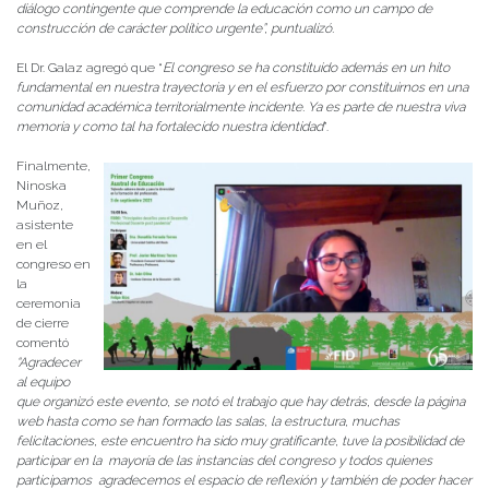
diálogo contingente que comprende la educación como un campo de
construcción de carácter político urgente”, puntualizó.
El Dr. Galaz agregó que “
El congreso se ha constituido además en un hito
fundamental en nuestra trayectoria y en el esfuerzo por constituirnos en una
comunidad académica territorialmente incidente. Ya es parte de nuestra viva
memoria y como tal ha fortalecido nuestra identidad
”.
Finalmente,
Ninoska
Muñoz,
asistente
en el
congreso en
la
ceremonia
de cierre
comentó
“Agradecer
al equipo
que organizó este evento, se notó el trabajo que hay detrás, desde la página
web hasta como se han formado las salas, la estructura, muchas
felicitaciones, este encuentro ha sido muy gratificante, tuve la posibilidad de
participar en la mayoría de las instancias del congreso y todos quienes
participamos agradecemos el espacio de reflexión y también de poder hacer