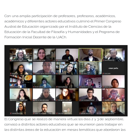
Con una amplia participación de profesores, profesoras, académicos,
académicos y diferentes actores educativos culminó el Primer Congreso
Austral de Educación organizado por el Instituto de Ciencias de la
Educación de la Facultad de Filosofía y Humanidades y el Programa de
Formación Inicial Docente de la UACh.
El Congreso que se realizó de manera virtual los días 2 y 3 de septiembre,
convocó a distintos actores educativos que se reunieron para trabajar en
las distintas áreas de la educación en mesas temáticas que abordaron las