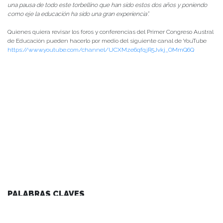
una pausa de todo este torbellino que han sido estos dos años y poniendo
como eje la educación ha sido una gran experiencia”.
Quienes quiera revisar los foros y conferencias del Primer Congreso Austral
de Educación pueden hacerlo por medio del siguiente canal de YouTube
https://www.youtube.com/channel/UCXMze6qfqjR5Jvkj_OMmQ6Q
PALABRAS CLAVES
agenda facultad
arte y cultura
centro de noticias
conferencias y charlas
facultad