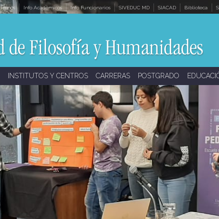
lumnos
Info Académicos
Info Funcionarios
SIVEDUC MD
SIACAD
Biblioteca
S
INSTITUTOS Y CENTROS
CARRERAS
POSTGRADO
EDUCACI