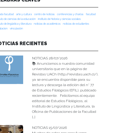
da facultad
arte y cultura
centro de noticias
conferencias y charlas
facultad
tuto de ciencias de la educación
instituto de historia y ciencias sociales
tuto de lingüística y literatura
noticias de académicos
noticias de estudiantes
ulacion
vinculación
OTICIAS RECIENTES
NOTICIAS 28/07/2026
📚 Anunciamos a nuestra comunidad
universitaria que en la página de
Revistas UACh (http://revistas.uach.cl/),
ya se encuentra disponible para su
lectura y descarga la edición del n° 77
de Estudios Filológicos (EFIL), publicado
recientemente. Felicitamos al equipo
editorial de Estudios Filológicos, al
Instituto de Lingüística y Literatura, la
Oficina de Publicaciones de la Facultad
[…]
NOTICIAS 15/07/2026
Muchos de estos recursos fueron