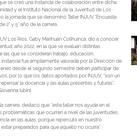
que se creó una instancia de colaboración entre dicha
unidad y el Instituto Nacional de la Juventud de Los
bo la jornada que se denominó Taller INJUV “Encuesta
e 2° y 5° año de la carrera.
NJUV Los Ríos, Gaby Marihuán Colihuinca, dio a conocer
ntud, año 2022, en la que se evalúan distintas
e las que se consideran trabajo, educación,
La instancia fue ampliamente valorada por la Dirección de
quienes desde el segundo semestre deben participar de
vos, por lo que los datos aportados por INJUV, “son un
epensar la docencia y las aulas presentes y futuras”,
iovanna Iubini.
a carrera, destacó que “este taller nos ayuda en el
s problemáticas que ocurren a nivel de las juventudes,
encia en las aulas, porque repercute en nuestro
estar preparados para que aquello no ocurra”.