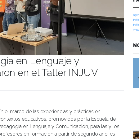
agen
insti
insti
vinc
N
gía en Lenguaje y
ron en el Taller INJUV
manidades
En el marco de las experiencias y prácticas en
contextos educativos, promovidos por la Escuela de
Pedagogía en Lenguaje y Comunicación, para las y los
profesores en formación a partir de segundo año, es