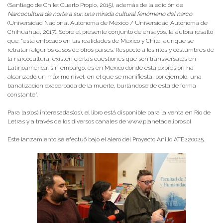
(Santiago de Chile: Cuarto Propio, 2015), además de la edición de
Narcocultura de norte a sur: una mirada cultural fenómeno del narco
(Universidad Nacional Autónoma de México / Universidad Autónoma de
Chihuahua, 2017). Sobre el presente conjunto de ensayos, la autora resaltó
que: “está enfocado en las realidades de México y Chile, aunque se
retratan algunos casos de otros países. Respecto a los ritos y costumbres de
la narcocultura, existen ciertas cuestiones que son transversales en
Latinoamérica, sin embargo, es en México donde esta expresión ha
alcanzado un máximo nivel, en el que se manifiesta, por ejemplo, una
banalización exacerbada de la muerte, burlándose de esta de forma
constante”.
Para las(os) interesadas(os), el libro está disponible para la venta en Río de
Letras y a través de los diversos canales de www.planetadelibros.cl
Este lanzamiento se efectuó bajo el alero del Proyecto Anillo ATE220025.