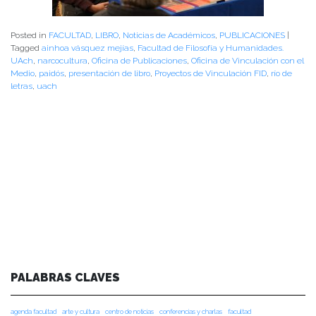
Posted in
FACULTAD
,
LIBRO
,
Noticias de Académicos
,
PUBLICACIONES
|
Tagged
ainhoa vásquez mejías
,
Facultad de Filosofía y Humanidades.
UAch
,
narcocultura
,
Oficina de Publicaciones
,
Oficina de Vinculación con el
Medio
,
paidós
,
presentación de libro
,
Proyectos de Vinculación FID
,
río de
letras
,
uach
PALABRAS CLAVES
agenda facultad
arte y cultura
centro de noticias
conferencias y charlas
facultad