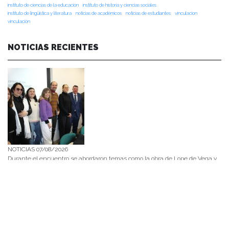
instituto de ciencias de la educación
instituto de historia y ciencias sociales
instituto de lingüística y literatura
noticias de académicos
noticias de estudiantes
vinculacion
vinculación
NOTICIAS RECIENTES
NOTICIAS 07/08/2026
Durante el encuentro se abordaron temas como la obra de Lope de Vega y
Calderón de la Barca, el pensamiento clásico español, los desafíos de la
investigación en literatura, los criterios editoriales de la Universidad de
Navarra y las proyecciones de publicaciones y proyectos conjuntos.