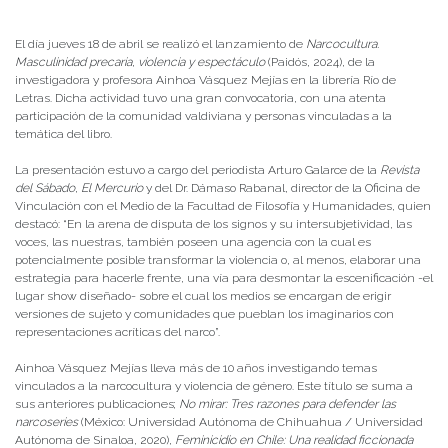
Publicado el
25/04/2024
- Facultad de Filosofía y Humanidades
El día jueves 18 de abril se realizó el lanzamiento de
Narcocultura.
Masculinidad precaria, violencia y espectáculo
(Paidós, 2024), de la
investigadora y profesora Ainhoa Vásquez Mejías en la librería Río de
Letras. Dicha actividad tuvo una gran convocatoria, con una atenta
participación de la comunidad valdiviana y personas vinculadas a la
temática del libro.
La presentación estuvo a cargo del periodista Arturo Galarce de la
Revista
del Sábado
,
El Mercurio
y del Dr. Dámaso Rabanal, director de la Oficina de
Vinculación con el Medio de la Facultad de Filosofía y Humanidades, quien
destacó: “En la arena de disputa de los signos y su intersubjetividad, las
voces, las nuestras, también poseen una agencia con la cual es
potencialmente posible transformar la violencia o, al menos, elaborar una
estrategia para hacerle frente, una vía para desmontar la escenificación -el
lugar show diseñado- sobre el cual los medios se encargan de erigir
versiones de sujeto y comunidades que pueblan los imaginarios con
representaciones acríticas del narco”.
Ainhoa Vásquez Mejías lleva más de 10 años investigando temas
vinculados a la narcocultura y violencia de género. Este título se suma a
sus anteriores publicaciones;
No mirar: Tres razones para defender las
narcoseries
(México: Universidad Autónoma de Chihuahua / Universidad
Autónoma de Sinaloa, 2020),
Feminicidio en Chile: Una realidad ficcionada