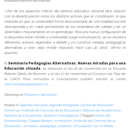
establecimientos educativos.
“
Uno de los aspectos críticos del sistema educativo nacional dice relación
con la desarticulación entre los distintos actores que le constituyen, lo que
redunda en que la universidad forma desconectada de una realidad escolar
desmejorada y en caída permanente de los estándares de calidad y de un
sistemático mejoramiento en el aprendizaje. Para una nueva configuración de
la disyuntiva entre cambio y continuidad surge este proyecto, así se reunirá a
diferentes actores regionales a debatir y co-construir miradas pedagógicas
alternativas a este viejo molde impuesto hace casi 40 años
”, afirmó el
docente.
El
Seminario Pedagogías Alternativas. Nuevas miradas para una
Educación situada
, se realizará el día 16 de noviembre en la Escuela
Roberto Ojeda de Reumén y el día 17 de noviembre el Campus isla Teja de
la UACh. Para consultas e inscripciones pueden escribir al correo
seminario@colegioaliwen.cl
Descarga el
Programa Seminario
Posted in
Agenda Facultad
,
Agenda Postgrado
,
Centro de Educación
Continua
,
Instituto de Ciencias de la Educación
,
Noticias de Académicos
,
Noticias de Estudiantes
,
Noticias Investigación
|
Tagged
Centro de
Emprendizaje
,
Colegio Aliwen
,
innovación
,
Instituto de Ciencias de la
Educación
,
Jornadas
,
pedagogía
,
proyecto
,
Vinculación con el Medio