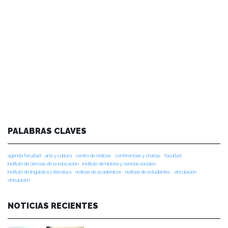
PALABRAS CLAVES
agenda facultad
arte y cultura
centro de noticias
conferencias y charlas
facultad
instituto de ciencias de la educación
instituto de historia y ciencias sociales
instituto de lingüística y literatura
noticias de académicos
noticias de estudiantes
vinculacion
vinculación
NOTICIAS RECIENTES