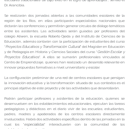
escolares tradicionales de bajo éxito en el logro de aprendizajes
”, señaló el
Dr. Arancibia.
Se realizarán dos jornadas abiertas a las comunidades escolares de la
región de los Ríos, en ellas participarán especialistas nacionales que
dictarán las conferencias y permitirán generar círculos de diálogo temáticos
entre los asistentes. Las actividades serán guiadas por profesores del
colegio Aliwen, la escuela Roberto Ojeda y del Instituto de Ciencias de la
Educación, además contarán con la participación de estudiantes del curso
“
Proyectos Educativos y Transformación Cultural
” del Magister en Educación
y de Pedagogía en Historia y Ciencias Sociales del curso “
Gestión Escolar y
Proyectos Educativos
”. A ellos se sumarán profesionales vinculados al
Centro de Emprendizaje, quienes han realizado un desarrollo relevante en
innovar propuestas formativas a nivel universitario y escolar.
La configuración preliminar de una red de centros escolares que persigan
la innovación educativa y la transformación situada de sus contextos es el
principal objetivo de este proyecto y de las actividades que desarrollarán.
Podrán participar profesores y asistentes de la educación, quienes se
desenvuelven en los establecimientos educacionales, ejecutan las tareas
pedagógicas y didácticas en el diario vivir de las escuelas; estudiantes,
padres, madres y apoderados de los centros escolares directamente
involucrados. Habrá dos actividades específicas dentro de las jornadas en la
cual los “
especialistas
” interactuarán con la comunidad de los