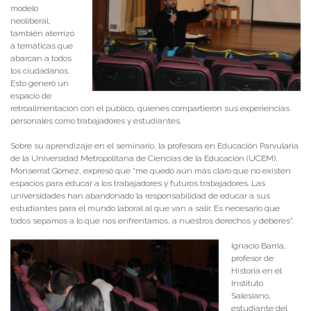
modelo
neoliberal,
también aterrizó
a temáticas que
abarcan a todos
los ciudadanos.
Esto generó un
espacio de
retroalimentación con el público, quienes compartieron sus experiencias
personales como trabajadores y estudiantes.
Sobre su aprendizaje en el seminario, la profesora en Educación Parvularia
de la Universidad Metropolitana de Ciencias de la Educación (UCEM),
Monserrat Gómez, expresó que “me quedó aún más claro que no existen
espacios para educar a los trabajadores y futuros trabajadores. Las
universidades han abandonado la responsabilidad de educar a sus
estudiantes para el mundo laboral al que van a salir. Es necesario que
todos sepamos a lo que nos enfrentamos, a nuestros derechos y deberes”.
Ignacio Barría,
profesor de
Historia en el
Instituto
Salesiano,
estudiante del