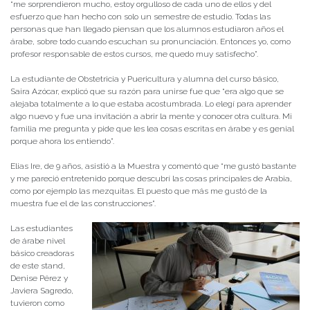
“me sorprendieron mucho, estoy orgulloso de cada uno de ellos y del
esfuerzo que han hecho con solo un semestre de estudio. Todas las
personas que han llegado piensan que los alumnos estudiaron años el
árabe, sobre todo cuando escuchan su pronunciación. Entonces yo, como
profesor responsable de estos cursos, me quedo muy satisfecho”.
La estudiante de Obstetricia y Puericultura y alumna del curso básico,
Saira Azócar, explicó que su razón para unirse fue que “era algo que se
alejaba totalmente a lo que estaba acostumbrada. Lo elegí para aprender
algo nuevo y fue una invitación a abrir la mente y conocer otra cultura. Mi
familia me pregunta y pide que les lea cosas escritas en árabe y es genial
porque ahora los entiendo”.
Elias Ire, de 9 años, asistió a la Muestra y comentó que “me gustó bastante
y me pareció entretenido porque descubrí las cosas principales de Arabia,
como por ejemplo las mezquitas. El puesto que más me gustó de la
muestra fue el de las construcciones”.
Las estudiantes
de árabe nivel
básico creadoras
de este stand,
Denise Pérez y
Javiera Sagredo,
tuvieron como