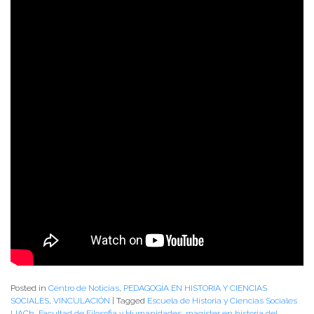
Posted in
Centro de Noticias
,
PEDAGOGÍA EN HISTORIA Y CIENCIAS
SOCIALES
,
VINCULACIÓN
|
Tagged
Escuela de Historia y Ciencias Sociales
UACh
,
Facultad de Filosofia y Humanidades
,
magister en historia del