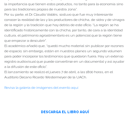
la importancia que tienen estos productos, no tanto para la economía sino
para las tradiciones propias de nuestra zona”.
Por su parte, el Dr. Claudio Valdés, sostuvo que fue muy interesante
conocer la realidad de las y los productores de chicha, de sidra y de vinagra
de la región y la tradición que hay detrás de este oficio. “La región se ha
identificado históricamente con la chicha; por tanto, de cara a la identidad
cultura, el patrimonio agroalimentario es un potencial que la región tiene
que empezar a descubrir”.
El académico añadió que, “quedó mucho material sin publicar por razones
de espacio; sin embargo, están en nuestros planes un segundo volumen
para poder incorporar los testimonios que quedaron fuera. Hay un extenso
registro audiovisual que puede convertirse en un documental y así ayudar
a la difusión de este oficio”.
El lanzamiento se realizó el jueves 7 de abril, a las 18:00 horas, en el
Auditorio Decano Ricardo Westermeyer de la UACh.
Revisa la galería de imágenes del evento aquí
DESCARGA EL LIBRO AQUÍ