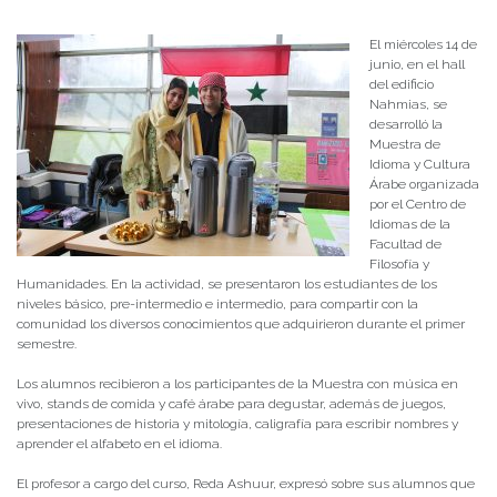
Publicado el
16/06/2023
- Facultad de Filosofía y Humanidades
El miércoles 14 de
junio, en el hall
del edificio
Nahmias, se
desarrolló la
Muestra de
Idioma y Cultura
Árabe organizada
por el Centro de
Idiomas de la
Facultad de
Filosofía y
Humanidades. En la actividad, se presentaron los estudiantes de los
niveles básico, pre-intermedio e intermedio, para compartir con la
comunidad los diversos conocimientos que adquirieron durante el primer
semestre.
Los alumnos recibieron a los participantes de la Muestra con música en
vivo, stands de comida y café árabe para degustar, además de juegos,
presentaciones de historia y mitología, caligrafía para escribir nombres y
aprender el alfabeto en el idioma.
El profesor a cargo del curso, Reda Ashuur, expresó sobre sus alumnos que