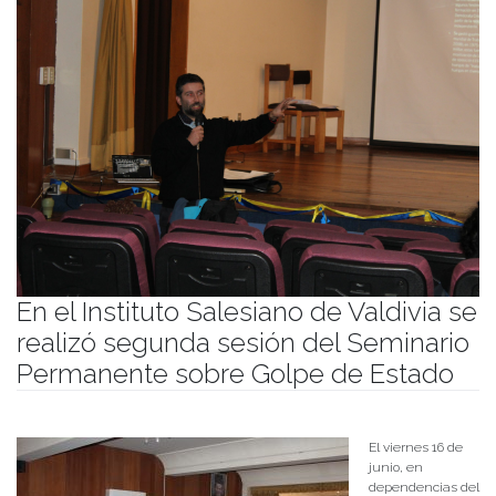
En el Instituto Salesiano de Valdivia se
realizó segunda sesión del Seminario
Permanente sobre Golpe de Estado
Publicado el
22/06/2023
- Facultad de Filosofía y Humanidades
El viernes 16 de
junio, en
dependencias del