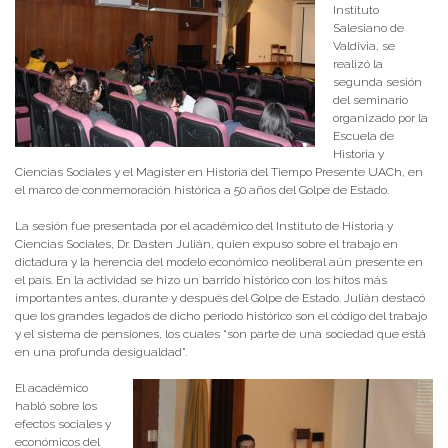
Instituto
Salesiano de
Valdivia, se
realizó la
segunda sesión
del seminario
organizado por la
Escuela de
Historia y
Ciencias Sociales y el Magister en Historia del Tiempo Presente UACh, en
el marco de conmemoración histórica a 50 años del Golpe de Estado.
La sesión fue presentada por el académico del Instituto de Historia y
Ciencias Sociales, Dr. Dasten Julián, quien expuso sobre el trabajo en
dictadura y la herencia del modelo económico neoliberal aún presente en
el país. En la actividad se hizo un barrido histórico con los hitos más
importantes antes, durante y después del Golpe de Estado. Julián destacó
que los grandes legados de dicho periodo histórico son el código del trabajo
y el sistema de pensiones, los cuales “son parte de una sociedad que está
en una profunda desigualdad”.
El académico
habló sobre los
efectos sociales y
económicos del