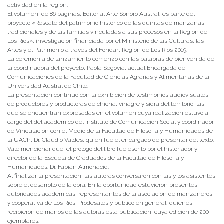
actividad en la región.
El volumen, de 86 páginas, Editorial Arte Sonoro Austral, es parte del
proyecto «Rescate del patrimonio histórico de las quintas de manzanas
tradicionales y de las familias vinculadas a sus procesos en la Región de
Los Ríos», investigación financiada por el Ministerio de las Culturas, las
Artes y el Patrimonio a través del Fondart Región de Los Ríos 2019.
La ceremonia de lanzamiento comenzó con las palabras de bienvenida de
la coordinadora del proyecto, Paola Segovia, actual Encargada de
Comunicaciones de la Facultad de Ciencias Agrarias y Alimentarias de la
Universidad Austral de Chile.
La presentación continuó con la exhibición de testimonios audiovisuales
de productores y productoras de chicha, vinagre y sidra del territorio, las
que se encuentran expresadas en el volumen cuya realización estuvo a
cargo del del académico del Instituto de Comunicación Social y coordinador
de Vinculación con el Medio de la Facultad de Filosofía y Humanidades de
la UACh, Dr. Claudio Valdés, quien fue el encargado de presentar del texto.
Vale mencionar que, el prólogo del libro fue escrito por el historiador y
director de la Escuela de Graduados de la Facultad de Filosofía y
Humanidades. Dr. Fabián Almonacid.
Al finalizar la presentación, las autoras conversaron con las y los asistentes
sobre el desarrollo de la obra. En la oportunidad estuvieron presentes
autoridades académicas, representantes de la asociación de manzaneros
y cooperativa de Los Ríos, Prodesales y público en general, quienes
recibieron de manos de las autoras esta publicación, cuya edición de 200
ejemplares.