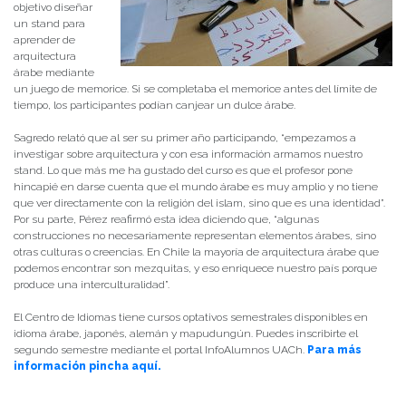
objetivo diseñar
un stand para
aprender de
arquitectura
árabe mediante
un juego de memorice. Si se completaba el memorice antes del límite de
tiempo, los participantes podían canjear un dulce árabe.
Sagredo relató que al ser su primer año participando, “empezamos a
investigar sobre arquitectura y con esa información armamos nuestro
stand. Lo que más me ha gustado del curso es que el profesor pone
hincapié en darse cuenta que el mundo árabe es muy amplio y no tiene
que ver directamente con la religión del islam, sino que es una identidad”.
Por su parte, Pérez reafirmó esta idea diciendo que, “algunas
construcciones no necesariamente representan elementos árabes, sino
otras culturas o creencias. En Chile la mayoría de arquitectura árabe que
podemos encontrar son mezquitas, y eso enriquece nuestro país porque
produce una interculturalidad”.
El Centro de Idiomas tiene cursos optativos semestrales disponibles en
idioma árabe, japonés, alemán y mapudungún. Puedes inscribirte el
segundo semestre mediante el portal InfoAlumnos UACh.
Para más
información pincha aquí.