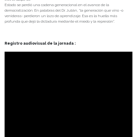
Estado se perdió una cadena generacional en el avance de la
democratización. En palabras del Dr. Julián, “la generación que vino -o
venideras- perdieron un lazo de aprendizaje. Esa es la huella más
profunda que dejó la dictadura mediante el miedo y la represión”.
Registro audiovisual de la jornada :