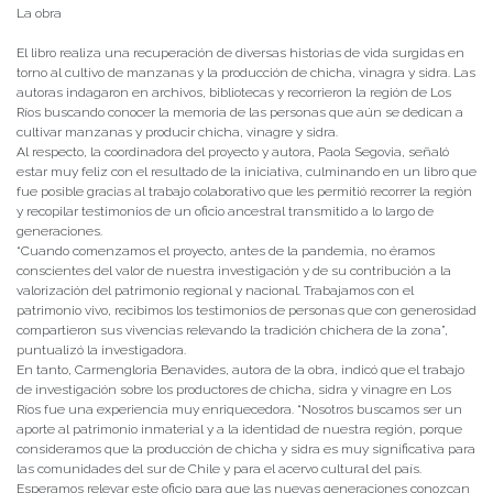
La obra
El libro realiza una recuperación de diversas historias de vida surgidas en
torno al cultivo de manzanas y la producción de chicha, vinagra y sidra. Las
autoras indagaron en archivos, bibliotecas y recorrieron la región de Los
Ríos buscando conocer la memoria de las personas que aún se dedican a
cultivar manzanas y producir chicha, vinagre y sidra.
Al respecto, la coordinadora del proyecto y autora, Paola Segovia, señaló
estar muy feliz con el resultado de la iniciativa, culminando en un libro que
fue posible gracias al trabajo colaborativo que les permitió recorrer la región
y recopilar testimonios de un oficio ancestral transmitido a lo largo de
generaciones.
“Cuando comenzamos el proyecto, antes de la pandemia, no éramos
conscientes del valor de nuestra investigación y de su contribución a la
valorización del patrimonio regional y nacional. Trabajamos con el
patrimonio vivo, recibimos los testimonios de personas que con generosidad
compartieron sus vivencias relevando la tradición chichera de la zona”,
puntualizó la investigadora.
En tanto, Carmengloria Benavides, autora de la obra, indicó que el trabajo
de investigación sobre los productores de chicha, sidra y vinagre en Los
Ríos fue una experiencia muy enriquecedora. “Nosotros buscamos ser un
aporte al patrimonio inmaterial y a la identidad de nuestra región, porque
consideramos que la producción de chicha y sidra es muy significativa para
las comunidades del sur de Chile y para el acervo cultural del país.
Esperamos relevar este oficio para que las nuevas generaciones conozcan