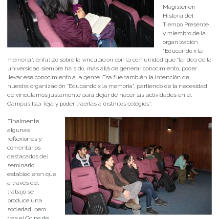
Magíster en
Historia del
Tiempo Presente
y miembro de la
organización
“Educando x la
memoria”, enfatizó sobre la vinculación con la comunidad que “la idea de la
universidad siempre ha sido, más allá de generar conocimiento, poder
llevar ese conocimiento a la gente. Esa fue también la intención de
nuestra organización “Educando x la memoria”, partiendo de la necesidad
de vincularnos justamente para dejar de hacer las actividades en el
Campus Isla Teja y poder traerlas a distintos colegios”.
Finalmente,
algunas
reflexiones y
comentarios
destacados del
seminario
establecieron que
a través del
trabajo se
produce una
sociedad, pero
tras el Golpe de