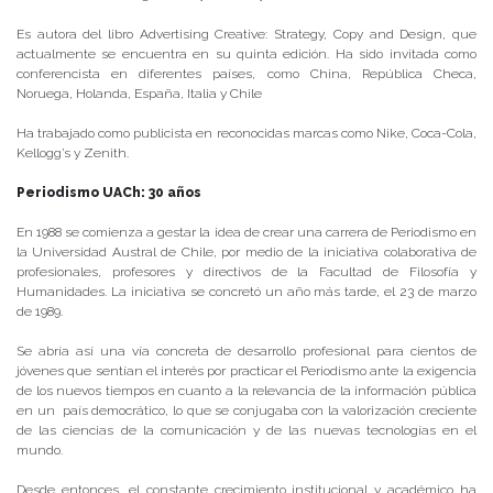
Es autora del libro Advertising Creative: Strategy, Copy and Design, que
actualmente se encuentra en su quinta edición. Ha sido invitada como
conferencista en diferentes países, como China, República Checa,
Noruega, Holanda, España, Italia y Chile
Ha trabajado como publicista en reconocidas marcas como Nike, Coca-Cola,
Kellogg’s y Zenith.
Periodismo UACh: 30 años
En 1988 se comienza a gestar la idea de crear una carrera de Periodismo en
la Universidad Austral de Chile, por medio de la iniciativa colaborativa de
profesionales, profesores y directivos de la Facultad de Filosofía y
Humanidades. La iniciativa se concretó un año más tarde, el 23 de marzo
de 1989.
Se abría así una vía concreta de desarrollo profesional para cientos de
jóvenes que sentían el interés por practicar el Periodismo ante la exigencia
de los nuevos tiempos en cuanto a la relevancia de la información pública
en un país democrático, lo que se conjugaba con la valorización creciente
de las ciencias de la comunicación y de las nuevas tecnologías en el
mundo.
Desde entonces, el constante crecimiento institucional y académico ha