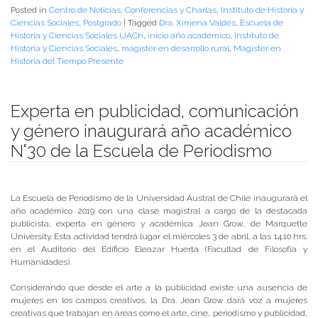
Posted in
Centro de Noticias
,
Conferencias y Charlas
,
Instituto de Historia y
Ciencias Sociales
,
Postgrado
|
Tagged
Dra. Ximena Valdés
,
Escuela de
Historia y Ciencias Sociales UACh
,
inicio año académico
,
Instituto de
Historia y Ciencias Sociales
,
magíster en desarrollo rural
,
Magíster en
Historia del Tiempo Presente
Experta en publicidad, comunicación
y género inaugurará año académico
N°30 de la Escuela de Periodismo
Publicado el
29/03/2019
- Facultad de Filosofía y Humanidades
La Escuela de Periodismo de la Universidad Austral de Chile inaugurará el
año académico 2019 con una clase magistral a cargo de la destacada
publicista, experta en género y académica Jean Grow, de Marquette
University. Esta actividad tendrá lugar el miércoles 3 de abril, a las 14.10 hrs.
en el Auditorio del Edificio Eleazar Huerta (Facultad de Filosofía y
Humanidades).
Considerando que desde el arte a la publicidad existe una ausencia de
mujeres en los campos creativos, la Dra. Jean Grow dará voz a mujeres
creativas que trabajan en áreas como el arte, cine, periodismo y publicidad,