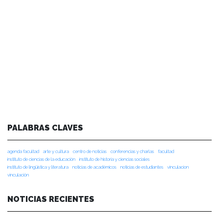
PALABRAS CLAVES
agenda facultad
arte y cultura
centro de noticias
conferencias y charlas
facultad
instituto de ciencias de la educación
instituto de historia y ciencias sociales
instituto de lingüística y literatura
noticias de académicos
noticias de estudiantes
vinculacion
vinculación
NOTICIAS RECIENTES