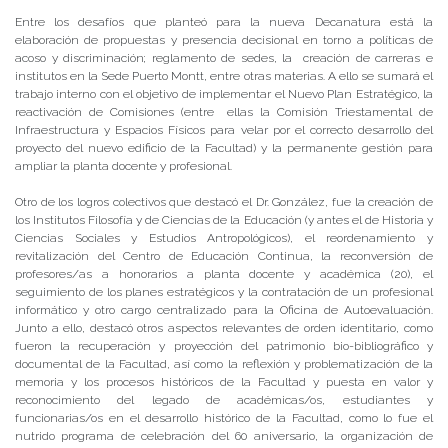
Entre los desafíos que planteó para la nueva Decanatura está la
elaboración de propuestas y presencia decisional en torno a políticas de
acoso y discriminación; reglamento de sedes, la creación de carreras e
institutos en la Sede Puerto Montt, entre otras materias. A ello se sumará el
trabajo interno con el objetivo de implementar el Nuevo Plan Estratégico, la
reactivación de Comisiones (entre ellas la Comisión Triestamental de
Infraestructura y Espacios Físicos para velar por el correcto desarrollo del
proyecto del nuevo edificio de la Facultad) y la permanente gestión para
ampliar la planta docente y profesional.
Otro de los logros colectivos que destacó el Dr. González, fue la creación de
los Institutos Filosofía y de Ciencias de la Educación (y antes el de Historia y
Ciencias Sociales y Estudios Antropológicos), el reordenamiento y
revitalización del Centro de Educación Continua, la reconversión de
profesores/as a honorarios a planta docente y académica (20), el
seguimiento de los planes estratégicos y la contratación de un profesional
informático y otro cargo centralizado para la Oficina de Autoevaluación.
Junto a ello, destacó otros aspectos relevantes de orden identitario, como
fueron la recuperación y proyección del patrimonio bio-bibliográfico y
documental de la Facultad, así como la reflexión y problematización de la
memoria y los procesos históricos de la Facultad y puesta en valor y
reconocimiento del legado de académicas/os, estudiantes y
funcionarias/os en el desarrollo histórico de la Facultad, como lo fue el
nutrido programa de celebración del 60 aniversario, la organización de