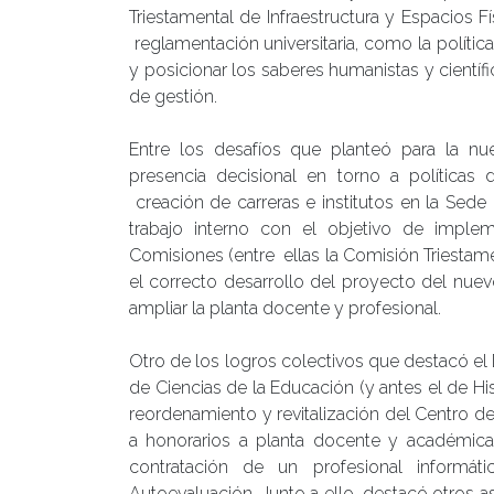
Triestamental de Infraestructura y Espacios Fí
reglamentación universitaria, como la política
y posicionar los saberes humanistas y científi
de gestión.
Entre los desafíos que planteó para la nu
presencia decisional en torno a políticas
creación de carreras e institutos en la Sede 
trabajo interno con el objetivo de implem
Comisiones (entre ellas la Comisión Triestamen
el correcto desarrollo del proyecto del nuev
ampliar la planta docente y profesional.
Otro de los logros colectivos que destacó el Dr
de Ciencias de la Educación (y antes el de His
reordenamiento y revitalización del Centro d
a honorarios a planta docente y académica 
contratación de un profesional informát
Autoevaluación. Junto a ello, destacó otros a