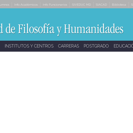
lumnos
Info Académicos
Info Funcionarios
SIVEDUC MD
SIACAD
Biblioteca
S
INSTITUTOS Y CENTROS
CARRERAS
POSTGRADO
EDUCACI