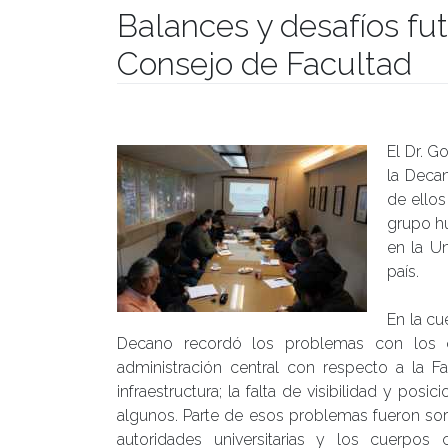
Balances y desafíos fu
Consejo de Facultad
Publicado el
27/03/2017
- Facultad de Filosofía y Hu
El Dr. G
la Decan
de ello
grupo h
en la Un
país.
En la cu
Decano recordó los problemas con los qu
administración central con respecto a la Fa
infraestructura; la falta de visibilidad y pos
algunos. Parte de esos problemas fueron sort
autoridades universitarias y los cuerpos