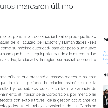
turos marcaron último
manidades
onzález pone fin a trece años junto al equipo que lideró
P
atura de la Facultad de Filosofía y Humanidades -seis
s como su máxima autoridad- para dar paso a un nuevo
agen
umano que busca seguir potenciando a la macrounidad
insti
iversidad, la ciudad y la región sur austral de nuestro
insti
vinc
N
enta pública que presentó el pasado martes, el saliente
e inició su período: la relación asimétrica de la
cultad y los saberes que se cultivan; la carencia de
icionamiento al interior de la Corporación, por mencionar
eados con éxito a través de la gestión activa ante las
 colegiados y el trabajo constante de la Comisión