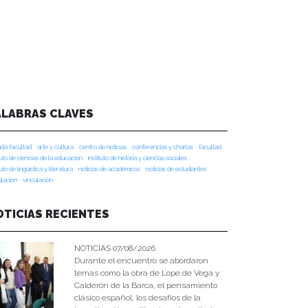
ALABRAS CLAVES
da facultad
arte y cultura
centro de noticias
conferencias y charlas
facultad
tuto de ciencias de la educación
instituto de historia y ciencias sociales
tuto de lingüística y literatura
noticias de académicos
noticias de estudiantes
ulacion
vinculación
OTICIAS RECIENTES
NOTICIAS 07/08/2026
Durante el encuentro se abordaron
temas como la obra de Lope de Vega y
Calderón de la Barca, el pensamiento
clásico español, los desafíos de la