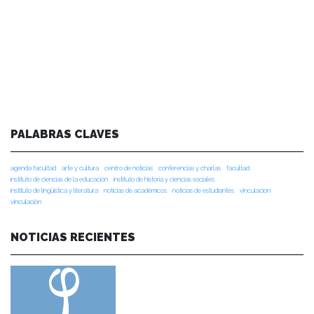
PALABRAS CLAVES
agenda facultad
arte y cultura
centro de noticias
conferencias y charlas
facultad
instituto de ciencias de la educación
instituto de historia y ciencias sociales
instituto de lingüística y literatura
noticias de académicos
noticias de estudiantes
vinculacion
vinculación
NOTICIAS RECIENTES