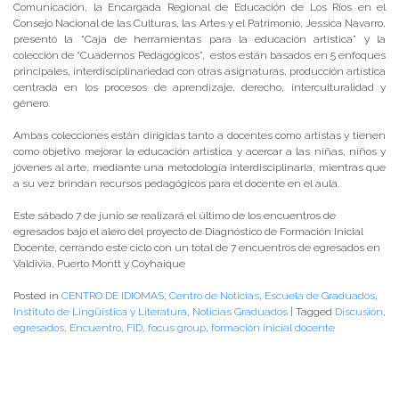
Comunicación, la Encargada Regional de Educación de Los Ríos en el
Consejo Nacional de las Culturas, las Artes y el Patrimonio, Jessica Navarro,
presentó la “Caja de herramientas para la educación artística” y la
colección de “Cuadernos Pedagógicos”, estos están basados en 5 enfoques
principales, interdisciplinariedad con otras asignaturas, producción artística
centrada en los procesos de aprendizaje, derecho, interculturalidad y
género.
Ambas colecciones están dirigidas tanto a docentes como artistas y tienen
como objetivo mejorar la educación artística y acercar a las niñas, niños y
jóvenes al arte, mediante una metodología interdisciplinaria, mientras que
a su vez brindan recursos pedagógicos para el docente en el aula.
Este sábado 7 de junio se realizará el último de los encuentros de
egresados bajo el alero del proyecto de Diagnóstico de Formación Inicial
Docente, cerrando este ciclo con un total de 7 encuentros de egresados en
Valdivia, Puerto Montt y Coyhaique
Posted in
CENTRO DE IDIOMAS
,
Centro de Noticias
,
Escuela de Graduados
,
Instituto de Lingüística y Literatura
,
Noticias Graduados
|
Tagged
Discusión
,
egresados
,
Encuentro
,
FID
,
focus group
,
formación inicial docente