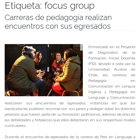
Etiqueta:
focus group
Carreras de pedagogía realizan
encuentros con sus egresados
Publicado el
06/07/2018
- Facultad de Filosofía y Humanidades
Enmarcado en el Proyecto
de Diagnóstico de la
Formación Inicial Docente
(FID), llevado a cabo por la
Universidad Austral de
Chile, las carreras de
Pedagogía en
Comunicación en Lengua
Inglesa y Pedagogía en
Lenguaje y Comunicación
realizaron sus encuentros de egresados, instancias en que los
exestudiante pudieron reunirse con sus pares y dialogar sobre los distintos
procesos que fueron parte de su formación profesional, además de discutir
las debilidades y fortalezas que ellos detectaron en sus respectivas mallas
curriculares.
Durante el encuentro de egresados de la carrera de Ped. en Lenguaje y