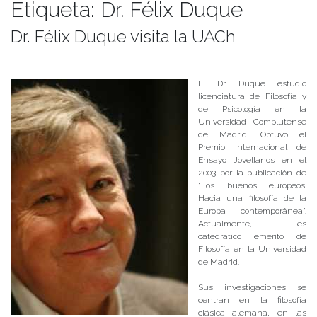
Etiqueta:
Dr. Félix Duque
Dr. Félix Duque visita la UACh
Publicado el
04/10/2017
- Facultad de Filosofía y Humanidades
El Dr. Duque estudió
licenciatura de Filosofía y
de Psicología en la
Universidad Complutense
de Madrid. Obtuvo el
Premio Internacional de
Ensayo Jovellanos en el
2003 por la publicación de
“Los buenos europeos.
Hacia una filosofía de la
Europa contemporánea”.
Actualmente, es
catedrático emérito de
Filosofía en la Universidad
de Madrid.
Sus investigaciones se
centran en la filosofía
clásica alemana, en las