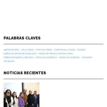
PALABRAS CLAVES
agenda facultad
arte y cultura
centro de noticias
conferencias y charlas
facultad
instituto de ciencias de la educación
instituto de historia y ciencias sociales
instituto de lingüística y literatura
noticias de académicos
noticias de estudiantes
vinculacion
vinculación
NOTICIAS RECIENTES