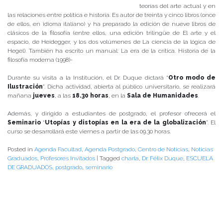
teorías del arte actual y en
las relaciones entre política e historia. Es autor de treinta y cinco libros (once
de ellos, en idioma italiano) y ha preparado la edición de nueve libros de
clásicos de la filosofía (entre ellos, una edición trilingüe de El arte y el
espacio, de Heidegger, y los dos volúmenes de La ciencia de la lógica de
Hegel). También ha escrito un manual: La era de la crítica. Historia de la
filosofía moderna (1998)-
Durante su visita a la Institución, el Dr. Duque dictará “
Otro modo de
Ilustración
”. Dicha actividad, abierta al público universitario, se realizará
mañana
jueves
, a las
18.30 horas
, en la
Sala de Humanidades
.
Además, y dirigido a estudiantes de postgrado, el profesor ofrecerá el
Seminario
“
Utopías y distopías en la era de la globalización
”. El
curso se desarrollará este viernes a partir de las 09.30 horas.
Posted in
Agenda Facultad
,
Agenda Postgrado
,
Centro de Noticias
,
Noticias
Graduados
,
Profesores Invitados
|
Tagged
charla
,
Dr. Félix Duque
,
ESCUELA
DE GRADUADOS
,
postgrado
,
seminario