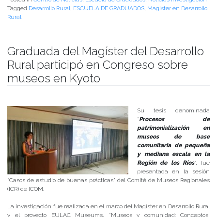
Tagged
Desarrollo Rural
,
ESCUELA DE GRADUADOS
,
Magister en Desarrollo
Rural
Graduada del Magíster del Desarrollo
Rural participó en Congreso sobre
museos en Kyoto
Publicado el
09/10/2019
- Facultad de Filosofía y Humanidades
Su tesis denominada
“
Procesos de
patrimonialización en
museos de base
comunitaria de pequeña
y mediana escala en la
Región de los Ríos
”, fue
presentada en la sesión
“Casos de estudio de buenas prácticas” del Comité de Museos Regionales
(ICR) de ICOM.
La investigación fue realizada en el marco del Magíster en Desarrollo Rural
y el proyecto EULAC Museums, “Museos y comunidad: Conceptos,