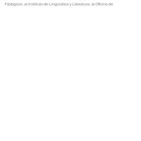
Filológicos, al Instituto de Lingüística y Literatura, la Oficina de
Publicaciones de la Facultad […]
NOTICIAS 15/07/2026
Muchos de estos recursos fueron implementados durante el semestre en
las residencias de Mejor Niñez Nidal y Las Parras, espacios donde el
estudiantado desarrolló experiencias de aprendizaje y acompañamiento.