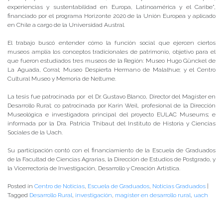
experiencias y sustentabilidad en Europa, Latinoamérica y el Caribe”,
financiado por el programa Horizonte 2020 de la Unión Europea y aplicado
en Chile a cargo de la Universidad Austral.
El trabajo buscó entender cómo la función social que ejercen ciertos
museos amplía los conceptos tradicionales de patrimonio, objetivo para el
que fueron estudiados tres museos de la Región: Museo Hugo Günckel de
La Aguada, Corral; Museo Despierta Hermano de Malalhue; y el Centro
Cultural Museo y Memoria de Neltume.
La tesis fue patrocinada por el Dr. Gustavo Blanco, Director del Magíster en
Desarrollo Rural; co patrocinada por Karin Weil, profesional de la Dirección
Museológica e investigadora principal del proyecto EULAC Museums; e
informada por la Dra. Patricia Thibaut del Instituto de Historia y Ciencias
Sociales de la Uach.
Su participación contó con el financiamiento de la Escuela de Graduados
de la Facultad de Ciencias Agrarias, la Dirección de Estudios de Postgrado, y
la Vicerrectoría de Investigación, Desarrollo y Creación Artística.
Posted in
Centro de Noticias
,
Escuela de Graduados
,
Noticias Graduados
|
Tagged
Desarrollo Rural
,
investigación
,
magíster en desarrollo rural
,
uach