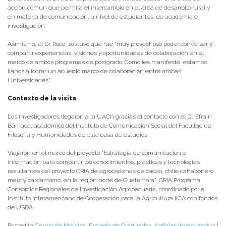
acción común que permita el intercambio en el área de desarrollo rural y
en materia de comunicación, a nivel de estudiantes, de academia e
investigación.
Asimismo, el Dr. Roco, sostuvo que fue “muy provechoso poder conversar y
compartir experiencias, visiones y oportunidades de colaboración en el
marco de ambos programas de postgrado. Como les manifesté, estamos
llanos a lograr un acuerdo marco de colaboración entre ambas
Universidades”.
Contexto de la visita
Los investigadores llegaron a la UACh gracias al contacto con el Dr. Efraín
Bamaca, académico del Instituto de Comunicación Social del Facultad de
Filosofía y Humanidades de esta casa de estudios.
Viajaron en el marco del proyecto “Estrategia de comunicación e
información para compartir los conocimientos, prácticas y tecnologías
resultantes del proyecto CRIA de agrocadenas de cacao, chile cahabonero,
maíz y cardamomo, en la región norte de Guatemala”, CRIA Programa
Consorcios Regionales de Investigación Agropecuaria, coordinado por el
Instituto Interamericano de Cooperación para la Agricultura IICA con fondos
de USDA.
Posted in
Centro de Noticias
,
Escuela de Graduados
,
Noticias Investigación
|