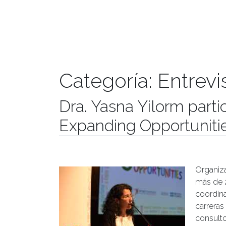
Categoría:
Entrevi
Dra. Yasna Yilorm parti
Expanding Opportuniti
Publicado el
01/06/2017
- Facultad de Filosofía y Hu
Organiza
más de 2
coordin
carrera
consulto