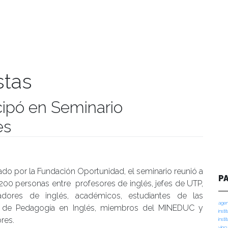
stas
cipó en Seminario
es
manidades
do por la Fundación Oportunidad, el seminario reunió a
P
00 personas entre profesores de inglés, jefes de UTP,
adores de inglés, académicos, estudiantes de las
agen
s de Pedagogía en Inglés, miembros del MINEDUC y
insti
res.
insti
vinc