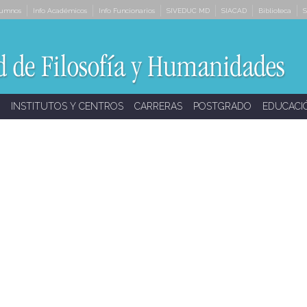
lumnos
Info Académicos
Info Funcionarios
SIVEDUC MD
SIACAD
Biblioteca
S
INSTITUTOS Y CENTROS
CARRERAS
POSTGRADO
EDUCACI