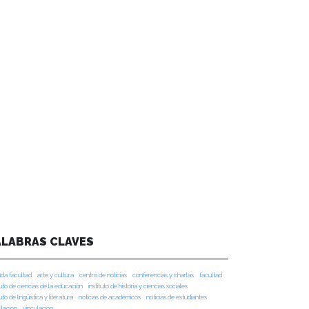
ALABRAS CLAVES
da facultad
arte y cultura
centro de noticias
conferencias y charlas
facultad
tuto de ciencias de la educación
instituto de historia y ciencias sociales
tuto de lingüística y literatura
noticias de académicos
noticias de estudiantes
ulacion
vinculación