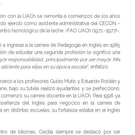
.
ción con la UACh se remonta a comienzos de los años
ndo ejerció como asistente administrativa del CECON –
Centro tecnológico de la leche –FAO UACh (1971 -1977)-.
ó a ingresar a la carrera de Pedagogía en inglés en 1985
isión de estudiar una segunda profesión le significó una
yor responsabilidad, principalmente por ser mayor. Mis
 aliciente para ellas en su época escolar
”, enfatizó.
acercó a los profesores Guido Mutis y Eduardo Roldán y
ane, bajo su tutela realizó ayudantías y se perfeccionó.
1, comenzó su carrera docente en la UACh. Para 1996 ya
nseñanza del inglés para negocios en la carrera de
a en distintas escuelas, su fortaleza estaba en el inglés
entro de Idiomas, Cecilia siempre se destacó por ser