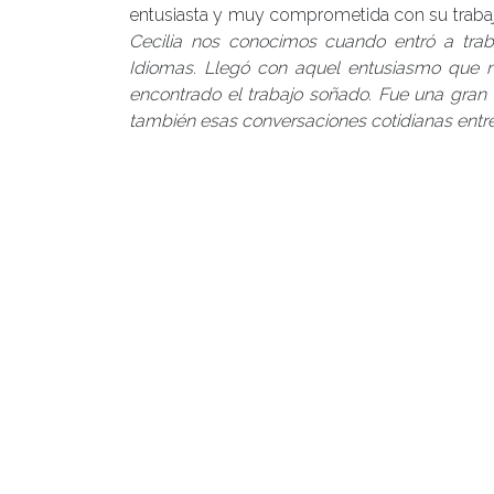
entusiasta y muy comprometida con su trabaj
Cecilia nos conocimos cuando entró a traba
Idiomas. Llegó con aquel entusiasmo que
encontrado el trabajo soñado. Fue una gran 
también esas conversaciones cotidianas entre
“
A esta edad, contrario a lo que creen los
seguridad y tranquilidad en los conflictos
decisión y vivir otra etapa de la vida
”, finalizó 
Posted in
CENTRO DE IDIOMAS
,
Centro de Not
Cecilia Preller
,
profesora de inglés
,
retiro
,
uach
Navegación
de
entradas