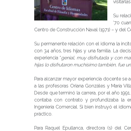
visitarlas
Su rela
’70 cua
Centro de Construcción Naval (1971) – y del 
Su permanente relación con el idioma la incit
con 34 años, tres hijas y una familia. La dec
experiencia “
genial, muy disfrutada y con ma
hijas lo disfrutaron muchísimo también, fue un
Para alcanzar mayor experiencia docente se 
a las profesoras Oriana Gonzáles y María Vill
Desde que terminó la carrera, por el año 199
contaba con contrato y profundizaba la e
Ingeniería Comercial. Si bien instruyó el idiom
práctico.
Para Raquel Epullanca, directora (s) del C