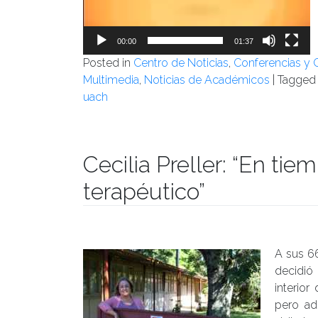
00:00
01:37
Posted in
Centro de Noticias
,
Conferencias y 
Multimedia
,
Noticias de Académicos
|
Tagge
uach
Cecilia Preller: “En tiem
terapéutico”
Publicado el
22/03/2017
- Facultad de Filosofía y Hu
A sus 66
decidió
interior
pero ad