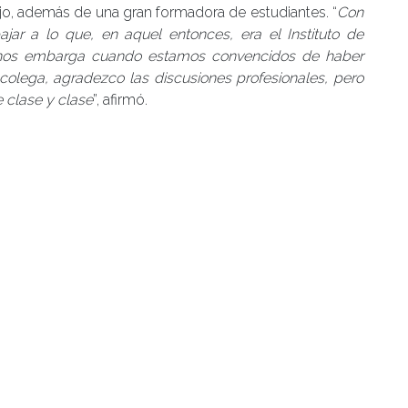
o, además de una gran formadora de estudiantes. “
Con
jar a lo que, en aquel entonces, era el Instituto de
 nos embarga cuando estamos convencidos de haber
colega, agradezco las discusiones profesionales, pero
 clase y clase
”, afirmó.
 jóvenes, una está muy bien en su profesión, hay más
. Fue un tema familiar el que me motivó a tomar esta
la profesora Cecilia Preller.
icias
,
Entrevistas
,
Noticias de Académicos
|
Tagged
Entradas recientes