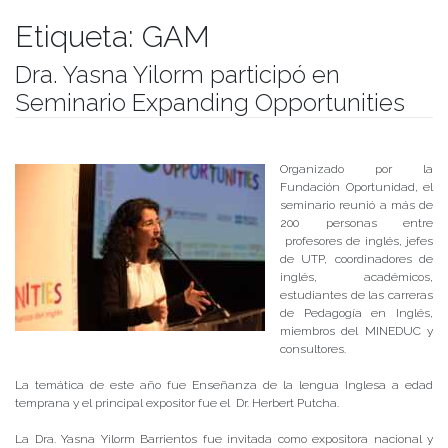
Etiqueta:
GAM
Dra. Yasna Yilorm participó en
Seminario Expanding Opportunities
Publicado el
01/06/2017
- Facultad de Filosofía y Humanidades
Organizado por la
Fundación Oportunidad, el
seminario reunió a más de
200 personas entre
profesores de inglés, jefes
de UTP, coordinadores de
inglés, académicos,
estudiantes de las carreras
de Pedagogía en Inglés,
miembros del MINEDUC y
consultores.
La temática de este año fue Enseñanza de la lengua Inglesa a edad
temprana y el principal expositor fue el Dr. Herbert Putcha.
La Dra. Yasna Yilorm Barrientos fue invitada como expositora nacional y