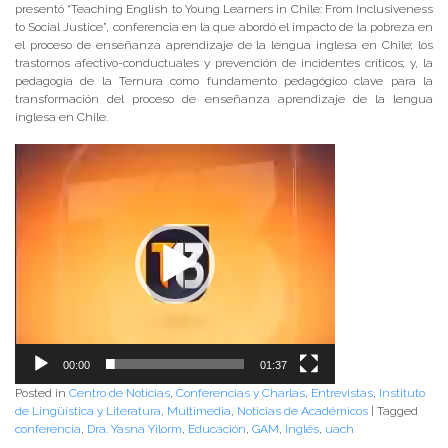
presentó “Teaching English to Young Learners in Chile: From Inclusiveness
to Social Justice”, conferencia en la que abordó el impacto de la pobreza en
el proceso de enseñanza aprendizaje de la lengua inglesa en Chile; los
trastornos afectivo-conductuales y prevención de incidentes críticos; y, la
pedagogía de la Ternura como fundamento pedagógico clave para la
transformación del proceso de enseñanza aprendizaje de la lengua
inglesa en Chile.
Reproductor
de
Video
00:00
01:37
Posted in
Centro de Noticias
,
Conferencias y Charlas
,
Entrevistas
,
Instituto
de Lingüística y Literatura
,
Multimedia
,
Noticias de Académicos
|
Tagged
conferencia
,
Dra. Yasna Yilorm
,
Educación
,
GAM
,
Inglés
,
uach