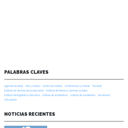
PALABRAS CLAVES
agenda facultad
arte y cultura
centro de noticias
conferencias y charlas
facultad
instituto de ciencias de la educación
instituto de historia y ciencias sociales
instituto de lingüística y literatura
noticias de académicos
noticias de estudiantes
vinculacion
vinculación
NOTICIAS RECIENTES