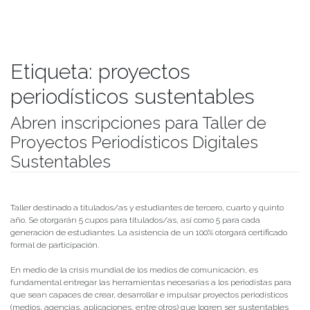
Etiqueta:
proyectos
periodísticos sustentables
Abren inscripciones para Taller de
Proyectos Periodísticos Digitales
Sustentables
Publicado el
29/04/2019
- Facultad de Filosofía y Humanidades
Taller destinado a titulados/as y estudiantes de tercero, cuarto y quinto
año. Se otorgarán 5 cupos para titulados/as, así como 5 para cada
generación de estudiantes. La asistencia de un 100% otorgará certificado
formal de participación.
En medio de la crisis mundial de los medios de comunicación, es
fundamental entregar las herramientas necesarias a los periodistas para
que sean capaces de crear, desarrollar e impulsar proyectos periodísticos
(medios, agencias, aplicaciones, entre otros) que logren ser sustentables