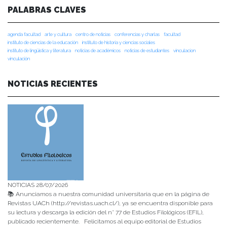
PALABRAS CLAVES
agenda facultad
arte y cultura
centro de noticias
conferencias y charlas
facultad
instituto de ciencias de la educación
instituto de historia y ciencias sociales
instituto de lingüística y literatura
noticias de académicos
noticias de estudiantes
vinculacion
vinculación
NOTICIAS RECIENTES
NOTICIAS 28/07/2026
📚 Anunciamos a nuestra comunidad universitaria que en la página de
Revistas UACh (http://revistas.uach.cl/), ya se encuentra disponible para
su lectura y descarga la edición del n° 77 de Estudios Filológicos (EFIL),
publicado recientemente. Felicitamos al equipo editorial de Estudios