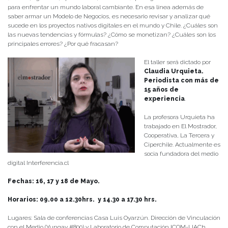
para enfrentar un mundo laboral cambiante. En esa línea además de
saber armar un Modelo de Negocios, es necesario revisar y analizar qué
sucede en los proyectos nativos digitales en el mundo y Chile. ¿Cuáles son
las nuevas tendencias y fórmulas? ¿Cómo se monetizan? ¿Cuáles son los
principales errores? ¿Por qué fracasan?
El taller será dictado por
Claudia Urquieta.
Periodista con más de
15 años de
experiencia
.
La profesora Urquieta ha
trabajado en El Mostrador,
Cooperativa, La Tercera y
Ciperchile. Actualmente es
socia fundadora del medio
digital Interferencia.cl
Fechas: 16, 17 y 18 de Mayo.
Horarios: 09.00 a 12.30hrs. y 14.30 a 17.30 hrs.
Lugares: Sala de conferencias Casa Luis Oyarzún. Dirección de Vinculación
con el Medio (Yungay #800) y Laboratorio de Computación ICOM-UACh