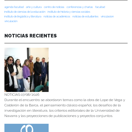
agenda facultad
arte y cultura
centro de noticias
conferencias y charlas
facultad
instituto de ciencias de la educación
instituto de historia y ciencias sociales
instituto de lingüística y literatura
noticias de académicos
noticias de estudiantes
vinculacion
vinculación
NOTICIAS RECIENTES
NOTICIAS 07/08/2026
Durante el encuentro se abordaron temas como la obra de Lope de Vega y
Calderón de la Barca, el pensamiento clásico español, los desafíos de la
investigación en literatura, los criterios editoriales de la Universidad de
Navarra y las proyecciones de publicaciones y proyectos conjuntos.