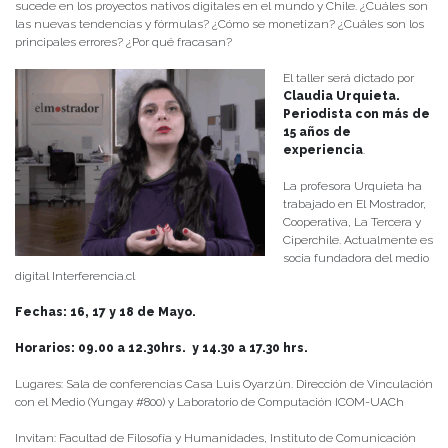
sucede en los proyectos nativos digitales en el mundo y Chile. ¿Cuáles son
las nuevas tendencias y fórmulas? ¿Cómo se monetizan? ¿Cuáles son los
principales errores? ¿Por qué fracasan?
El taller será dictado por
Claudia Urquieta.
Periodista con más de
15 años de
experiencia
.
La profesora Urquieta ha
trabajado en El Mostrador,
Cooperativa, La Tercera y
Ciperchile. Actualmente es
socia fundadora del medio
digital Interferencia.cl
Fechas: 16, 17 y 18 de Mayo.
Horarios: 09.00 a 12.30hrs. y 14.30 a 17.30 hrs.
Lugares: Sala de conferencias Casa Luis Oyarzún. Dirección de Vinculación
con el Medio (Yungay #800) y Laboratorio de Computación ICOM-UACh
Invitan: Facultad de Filosofía y Humanidades, Instituto de Comunicación