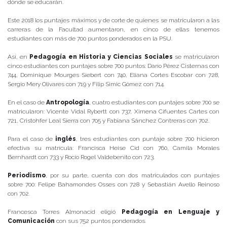
dónde se educarán.
Este 2018 los puntajes máximos y de corte de quienes se matricularon a las
carreras de la Facultad aumentaron, en cinco de ellas tenemos
estudiantes con más de 700 puntos ponderados en la PSU.
Así, en
Pedagogía en Historia y Ciencias Sociales
se matricularon
cinco estudiantes con puntajes sobre 700 puntos: Darío Pérez Cisternas con
744, Dominique Mourges Siebert con 740, Eliana Cortes Escobar con 728,
Sergio Mery Olivares con 719 y Filip Simic Gómez con 714.
En el caso de
Antropología
, cuatro estudiantes con puntajes sobre 700 se
matricularon: Vicente Vidal Rybertt con 737, Ximena Cifuentes Cartes con
721, Cristohfer Leal Sierra con 705 y Fabiana Sánchez Contreras con 702.
Para el caso de
inglés
, tres estudiantes con puntaje sobre 700 hicieron
efectiva su matrícula: Francisca Heise Cid con 760, Camila Morales
Bernhardt con 733 y Rocío Rogel Valdebenito con 723.
Periodismo
, por su parte, cuenta con dos matriculados con puntajes
sobre 700: Felipe Bahamondes Osses con 728 y Sebastián Avello Reinoso
con 702.
Francesca Torres Almonacid eligió
Pedagogía en Lenguaje y
Comunicación
con sus 752 puntos ponderados.