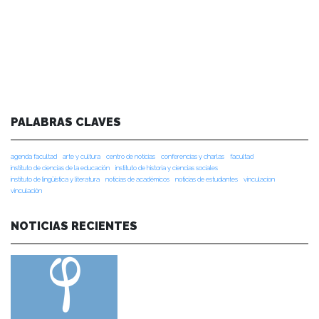
PALABRAS CLAVES
agenda facultad
arte y cultura
centro de noticias
conferencias y charlas
facultad
instituto de ciencias de la educación
instituto de historia y ciencias sociales
instituto de lingüística y literatura
noticias de académicos
noticias de estudiantes
vinculacion
vinculación
NOTICIAS RECIENTES