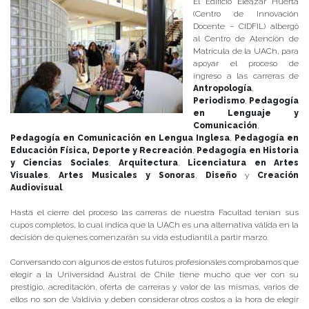
El Edificio Eleazar Huerta
(Centro de Innovación
Docente – CIDFIL) albergó
al Centro de Atención de
Matrícula de la UACh, para
apoyar el proceso de
ingreso a las carreras de
Antropología
,
Periodismo
,
Pedagogía
en Lenguaje y
Comunicación
,
Pedagogía en Comunicación en Lengua Inglesa
,
Pedagogía en
Educación Física, Deporte y Recreación
,
Pedagogía en Historia
y Ciencias Sociales
,
Arquitectura
,
Licenciatura en Artes
Visuales
,
Artes Musicales y Sonoras
,
Diseño
y
Creación
Audiovisual
.
Hasta el cierre del proceso las carreras de nuestra Facultad tenían sus
cupos completos, lo cual indica que la UACh es una alternativa válida en la
decisión de quienes comenzarán su vida estudiantil a partir marzo.
Conversando con algunos de estos futuros profesionales comprobamos que
elegir a la Universidad Austral de Chile tiene mucho que ver con su
prestigio, acreditación, oferta de carreras y valor de las mismas, varios de
ellos no son de Valdivia y deben considerar otros costos a la hora de elegir