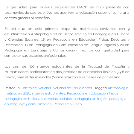
La gratuidad para nuevos estudiantes UACh se hizo presente con
testimonios de padres y jóvenes que ven la educación superior como una
certeza gracias al beneficio.
Es así que en esta primera etapa de matrículas contamos con 9
estudiantes en Antropología, 18 en Periodismo, 15 en Pedagogía en Historia
y Ciencias Sociales, 18 en Pedagogía en Educación Física, Deportes y
Recreación, 17 en Pedagogía en Comunicación en Lengua Inglesa y 26 en
Pedagogía en Lenguaje y Comunicación inscritos con gratuidad para
completar sus estudios profesionales.
Los casi de 300 nuevos estudiantes de la Facultad de Filosofía y
Humanidades participarán de dos jornadas de orientación los días 5 y 6 de
marzo, para el día miércoles 7 comenzar con sus clases de primer año.
Posted in
Centro de Noticias
,
Noticias de Estudiantes
|
Tagged
Antropología
,
matrículas 2018
,
nuevos estudiantes
,
Pedagogía en Educación Física
,
pedagogía en historia y ciencias sociales
,
pedagogía en inglés
,
pedagogía
en lenguaje y comunicación
,
Periodismo
,
uach