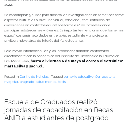
2022.
Se contemplan 5 cupos para desarrollar investigaciones en temáticas como:
aspectos culturales a nivel individual, relacional, comunitarios y de
diversidades en contextos educativos formales/ no formales donde
participan adolescentes y jóvenes. Es importante mencionar que, los temas
específicos serán acordados entre la/es estudiante y la profesora,
privilegiando el área de interés del /la estudiante.
Para mayor información, las y los interesados deberán contactarse
directamente con la académica del instituto de Ciencias de la Educación,
Dra. Marta Silva,
hasta el viernes 6 de mayo al correo electrónico:
marta.silva@uach.cl .
Posted in
Centro de Noticias
|
Tagged
contexto educativo
,
Convocatoria
,
magíster
,
pregrado
,
salud mental
,
tesis
Escuela de Graduados realizó
jornadas de capacitación en Becas
ANID a estudiantes de postgrado
Publicado el
04/12/2020
- Facultad de Filosofía y Humanidades