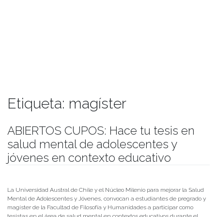
Etiqueta:
magíster
ABIERTOS CUPOS: Hace tu tesis en
salud mental de adolescentes y
jóvenes en contexto educativo
Publicado el
25/04/2022
- Facultad de Filosofía y Humanidades
La Universidad Austral de Chile y el Núcleo Milenio para mejorar la Salud
Mental de Adolescentes y Jóvenes, convocan a estudiantes de pregrado y
magíster de la Facultad de Filosofía y Humanidades a participar como
tesistas en el área de salud mental en contextos educativos durante el