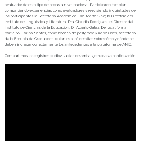
evaluador de este tipo de becas a nivel nacional. Participaron también
compartiendo experiencias como evaluadores y resolviendo inquietudes de
los participantes la Secretaria Académica, Dra. Marta Silva; la Directora del
Instituto de Lingüística y Literatura, Dra. Claudia Rodríguez, el Director del
Instituto de Ciencias de la Educación, Dr. Alberto Galaz. De igual forma,
participó, Karina Santos, como becaria de postgrado y Karin Oses, secretaría
de la Escuela de Graduados, quien explicó detalles sobre cómo y dónde se
deben ingresar correctamente los antecedentes a la plataforma de ANID.
Compartimos los registros audiovisuales de ambas jornadas a continuación: