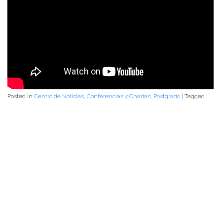
Posted in
Centro de Noticias
,
Conferencias y Charlas
,
Postgrado
|
Tagged
Becas ANID
,
doctorado
,
ESCUELA DE GRADUADOS
,
magíster