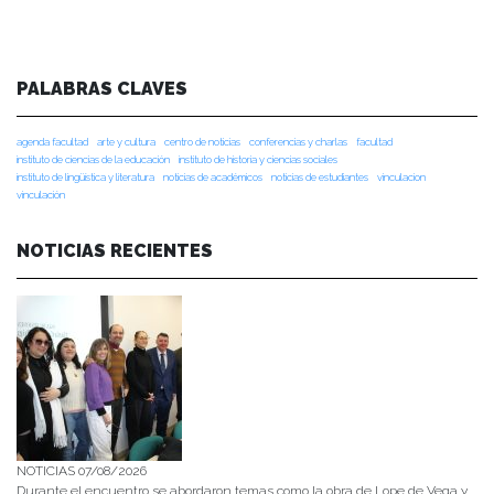
PALABRAS CLAVES
agenda facultad
arte y cultura
centro de noticias
conferencias y charlas
facultad
instituto de ciencias de la educación
instituto de historia y ciencias sociales
instituto de lingüística y literatura
noticias de académicos
noticias de estudiantes
vinculacion
vinculación
NOTICIAS RECIENTES
NOTICIAS 07/08/2026
Durante el encuentro se abordaron temas como la obra de Lope de Vega y