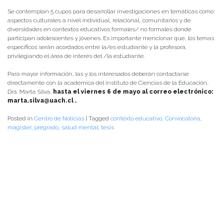
Se contemplan 5 cupos para desarrollar investigaciones en temáticas como:
aspectos culturales a nivel individual, relacional, comunitarios y de
diversidades en contextos educativos formales/ no formales donde
participan adolescentes y jóvenes. Es importante mencionar que, los temas
específicos serán acordados entre la/es estudiante y la profesora,
privilegiando el área de interés del /la estudiante.
Para mayor información, las y los interesados deberán contactarse
directamente con la académica del instituto de Ciencias de la Educación,
Dra. Marta Silva,
hasta el viernes 6 de mayo al correo electrónico:
marta.silva@uach.cl .
Posted in
Centro de Noticias
|
Tagged
contexto educativo
,
Convocatoria
,
magíster
,
pregrado
,
salud mental
,
tesis